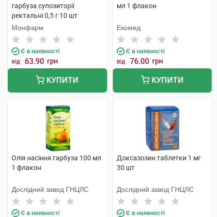
гарбуза супозиторії
мл 1 флакон
ректальні 0,5 г 10 шт
Монфарм
Екомед
Є в наявності
Є в наявності
63.90
грн
76.00
грн
від
від
КУПИТИ
КУПИТИ
Олія насіння гарбуза 100 мл
Доксазозин таблетки 1 мг
1 флакон
30 шт
Дослідний завод ГНЦЛС
Дослідний завод ГНЦЛС
Є в наявності
Є в наявності