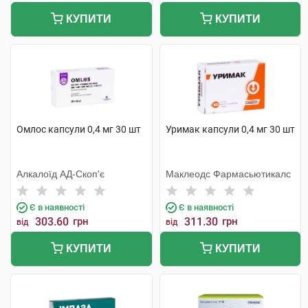
КУПИТИ
КУПИТИ
Омлос капсули 0,4 мг 30 шт
Уримак капсули 0,4 мг 30 шт
Алкалоїд АД-Скоп'є
Маклеодс Фармасьютикалс
Є в наявності
Є в наявності
303.60
грн
311.30
грн
від
від
КУПИТИ
КУПИТИ