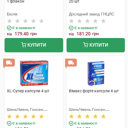
1 флакон
20 шт
Біолік
Дослідний завод ГНЦЛС
Є в наявності
Є в наявності
179.40
грн
181.20
грн
від
від
КУПИТИ
КУПИТИ
XL-Супер капсули 4 шт
Вімакс форте капсули 4 шт
ШеньЧжень Гонсен
ШеньЧжень Гонсен
Байоледжі Індастрі Ко. Лтд
Байоледжі Індастрі Ко. Лтд
Є в наявності
Є в наявності