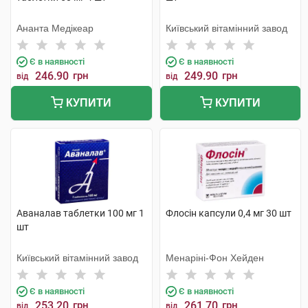
Ананта Медікеар
Київський вітамінний завод
Є в наявності
Є в наявності
246.90
грн
249.90
грн
від
від
КУПИТИ
КУПИТИ
Аваналав таблетки 100 мг 1
Флосін капсули 0,4 мг 30 шт
шт
Київський вітамінний завод
Менаріні-Фон Хейден
Є в наявності
Є в наявності
253.20
грн
261.70
грн
від
від