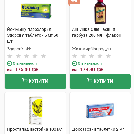
Йохімбіну гідрохлорид
Аннушка Олія насіння
Здоров'я таблетки 5 мг 50
гарбуза 200 мл 1 флакон
шт
Здоров'я ФК
Житомирбіопродукт
Є в наявності
Є в наявності
175.40
грн
178.30
грн
від
від
КУПИТИ
КУПИТИ
Просталад настойка 100 мл
Доксазозин таблетки 2 мг