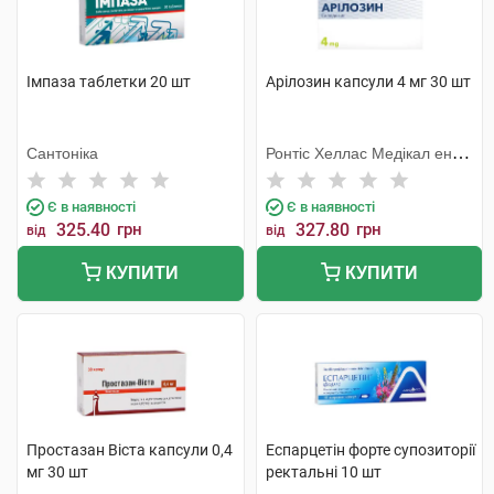
Імпаза таблетки 20 шт
Арілозин капсули 4 мг 30 шт
Сантоніка
Ронтіс Хеллас Медікал енд
Фармасьютікал Продактс
С.А.
Є в наявності
Є в наявності
325.40
грн
327.80
грн
від
від
КУПИТИ
КУПИТИ
Простазан Віста капсули 0,4
Еспарцетін форте супозиторії
мг 30 шт
ректальні 10 шт