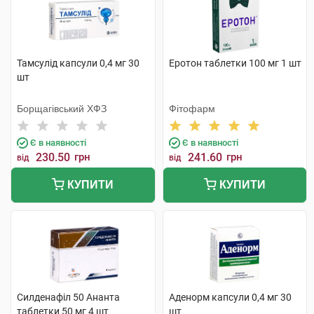
Тамсулід капсули 0,4 мг 30
Еротон таблетки 100 мг 1 шт
шт
Борщагівський ХФЗ
Фітофарм
Є в наявності
Є в наявності
230.50
грн
241.60
грн
від
від
КУПИТИ
КУПИТИ
Силденафіл 50 Ананта
Аденорм капсули 0,4 мг 30
таблетки 50 мг 4 шт
шт