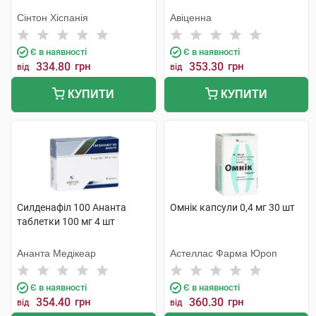
Сінтон Хіспанія
Авіценна
Є в наявності
Є в наявності
334.80
грн
353.30
грн
від
від
КУПИТИ
КУПИТИ
Силденафіл 100 Ананта
Омнік капсули 0,4 мг 30 шт
таблетки 100 мг 4 шт
Ананта Медікеар
Астеллас Фарма Юроп
Є в наявності
Є в наявності
354.40
грн
360.30
грн
від
від