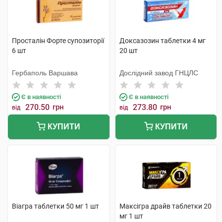
Просталін Форте супозиторії
Доксазозин таблетки 4 мг
6 шт
20 шт
Гербаполь Варшава
Дослідний завод ГНЦЛС
Є в наявності
Є в наявності
270.50
грн
273.80
грн
від
від
КУПИТИ
КУПИТИ
Віагра таблетки 50 мг 1 шт
Максігра драйв таблетки 20
мг 1 шт