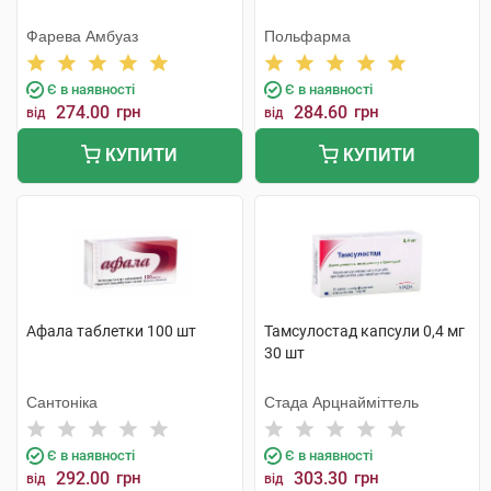
Фарева Амбуаз
Польфарма
Є в наявності
Є в наявності
274.00
грн
284.60
грн
від
від
КУПИТИ
КУПИТИ
Афала таблетки 100 шт
Тамсулостад капсули 0,4 мг
30 шт
Сантоніка
Стада Арцнайміттель
Є в наявності
Є в наявності
292.00
грн
303.30
грн
від
від