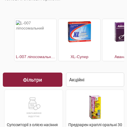
L-007 ліпосомальний
XL-Супер
Авана
Фільтри
Супозиторії з олією насіння
Предзарен краплі оральні 30