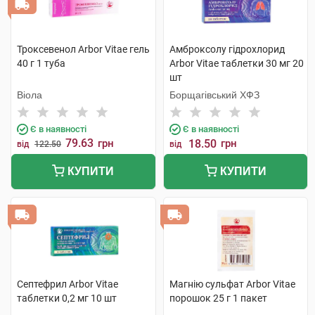
Троксевенол Arbor Vitae гель
Амброксолу гідрохлорид
40 г 1 туба
Arbor Vitae таблетки 30 мг 20
шт
Віола
Борщагівський ХФЗ
Є в наявності
Є в наявності
79.63
грн
18.50
грн
від
122.50
від
КУПИТИ
КУПИТИ
Септефрил Arbor Vitae
Магнію сульфат Arbor Vitae
таблетки 0,2 мг 10 шт
порошок 25 г 1 пакет