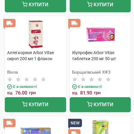
КУПИТИ
КУПИТИ
Алтеї кореня Arbor Vitae
Ібупрофен Arbor Vitae
сироп 200 мл 1 флакон
таблетки 200 мг 50 шт
Віола
Борщагівський ХФЗ
Є в наявності
Є в наявності
76.00
грн
81.90
грн
від
від
КУПИТИ
КУПИТИ
NEW