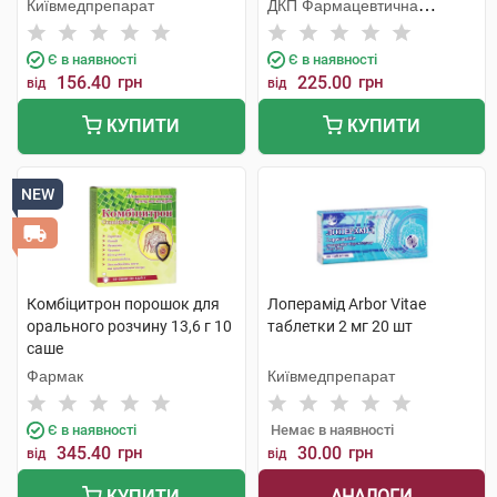
Київмедпрепарат
ДКП Фармацевтична
фабрика
Є в наявності
Є в наявності
156.40
грн
225.00
грн
від
від
КУПИТИ
КУПИТИ
NEW
Комбіцитрон порошок для
Лоперамід Arbor Vitae
орального розчину 13,6 г 10
таблетки 2 мг 20 шт
саше
Фармак
Київмедпрепарат
Є в наявності
Немає в наявності
345.40
грн
30.00
грн
від
від
АНАЛОГИ
КУПИТИ