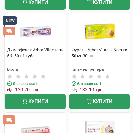
КУПИТИ
КУПИТИ
NEW
Диклофенак Arbor Vitae гель
Фурагін Arbor Vitae таблетки
5 % 50 г 1 туба
50 мг 30 шт
Віола
Київмедпрепарат
Є в наявності
Є в наявності
130.70
грн
132.10
грн
від
від
КУПИТИ
КУПИТИ