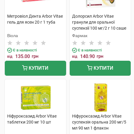
Метровіол Дента Arbor Vitae
Долорсил Arbor Vitae
гель для ясен 20 г 1 туба
гранули для оральної
суспензії 100 мг/2 г 10 саше
Віола
Фармак
Є в наявності
Є в наявності
135.00
грн
140.90
грн
від
від
КУПИТИ
КУПИТИ
Ніфуроксазид Arbor Vitae
Ніфуроксазид Arbor Vitae
таблетки 200 мг 10 шт
суспензія оральна 200 мг/5
мл 90 мл 1 флакон