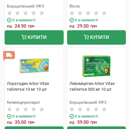
Борщагівський ХФЗ
Віола
Є в наявності
Є в наявності
24.90
грн
29.00
грн
від
від
КУПИТИ
КУПИТИ
Лоратадин Arbor Vitae
Левоміцетин Arbor Vitae
таблетки 10 мг 10 шт
таблетки 500 мг 10 шт
Київмедпрепарат
Борщагівський ХФЗ
Є в наявності
Є в наявності
35.00
грн
59.00
грн
від
від