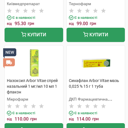
Київмедпрепарат
Тернофарм
Є в наявності
Є в наявності
95.30
грн
99.00
грн
від
від
КУПИТИ
КУПИТИ
NEW
Назоксил Arbor Vitae спрей
Синафлан Arbor Vitae мазь
назальний 1 мг/мл 10 мл 1
0,025 % 15 г 1 туба
флакон
Мікрофарм
ДКП Фармацевтична
фабрика
Є в наявності
Є в наявності
110.00
грн
114.00
грн
від
від