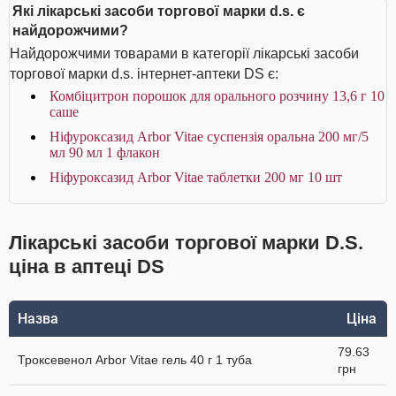
Які лікарські засоби торгової марки d.s. є
найдорожчими?
Найдорожчими товарами в категорії лікарські засоби
торгової марки d.s. інтернет-аптеки DS є:
Комбіцитрон порошок для орального розчину 13,6 г 10
саше
Ніфуроксазид Arbor Vitae суспензія оральна 200 мг/5
мл 90 мл 1 флакон
Ніфуроксазид Arbor Vitae таблетки 200 мг 10 шт
Лікарські засоби торгової марки D.S.
ціна в аптеці DS
Назва
Ціна
79.63
Троксевенол Arbor Vitae гель 40 г 1 туба
грн