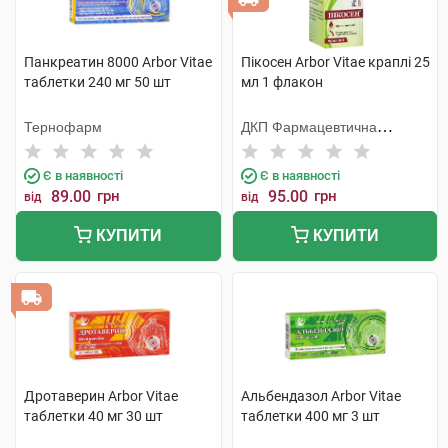
Панкреатин 8000 Arbor Vitae
Пікосен Arbor Vitae краплі 25
таблетки 240 мг 50 шт
мл 1 флакон
Тернофарм
ДКП Фармацевтична
фабрика
Є в наявності
Є в наявності
89.00
грн
95.00
грн
від
від
КУПИТИ
КУПИТИ
Дротаверин Arbor Vitae
Альбендазол Arbor Vitae
таблетки 40 мг 30 шт
таблетки 400 мг 3 шт