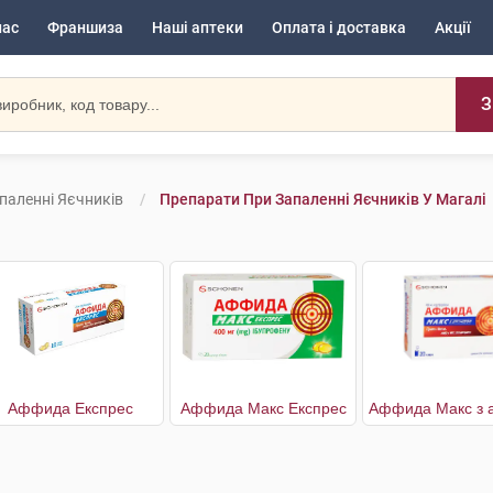
нас
Франшиза
Наші аптеки
Оплата і доставка
Акції
З
паленні Яєчників
Препарати При Запаленні Яєчників У Магалі
Аффида Експрес
Аффида Макс Експрес