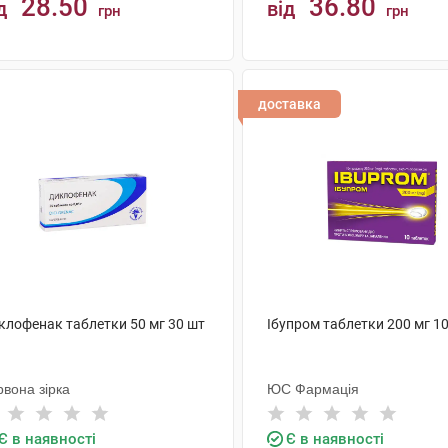
28.50
36.80
д
від
грн
грн
КУПИТИ
КУПИТИ
доставка
клофенак таблетки 50 мг 30 шт
Ібупром таблетки 200 мг 1
вона зірка
ЮС Фармація
Є в наявності
Є в наявності