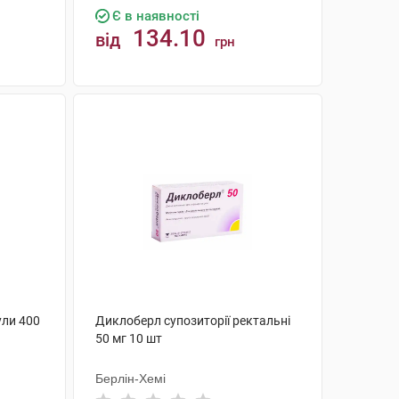
Є в наявності
134.10
від
грн
КУПИТИ
ули 400
Диклоберл супозиторії ректальні
50 мг 10 шт
Берлін-Хемі