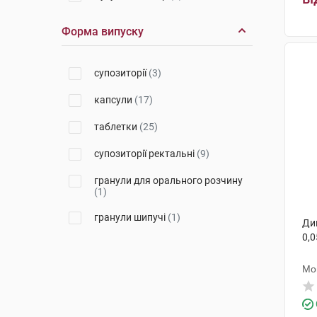
Гелтек Прайвет Лімітед
(1)
Форма випуску
Лек Фармацевтична компанія
(2)
супозиторії
(3)
Дельфарм Хюнінг
(2)
капсули
(17)
Реккітт Бенкізер Хелскер
(1)
таблетки
(25)
Алкалоїд АД-Скоп'є
(1)
супозиторії ректальні
(9)
Сан Фармасьютикал Індастріз
(1)
гранули для орального розчину
(1)
Ронтіс Хеллас Медікал енд
Фармасьютікал Продактс С.А.
гранули шипучі
(1)
Ди
(1)
0,0
Салютас Фарма
(4)
Мо
Хемофарм
(1)
Новартіс Фарма
(2)