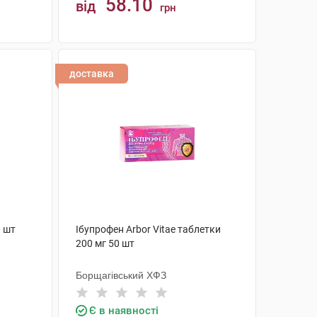
58.10
від
грн
КУПИТИ
доставка
0 шт
Ібупрофен Arbor Vitae таблетки
200 мг 50 шт
Борщагівський ХФЗ
Є в наявності