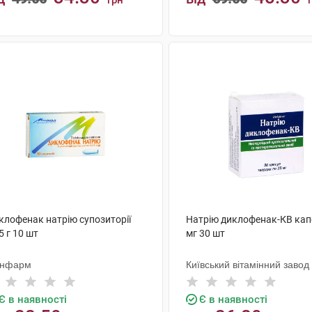
грн
КУПИТИ
КУПИТИ
клофенак натрію супозиторії
Натрію диклофенак-КВ кап
5 г 10 шт
мг 30 шт
нфарм
Київський вітамінний завод
Є в наявності
Є в наявності