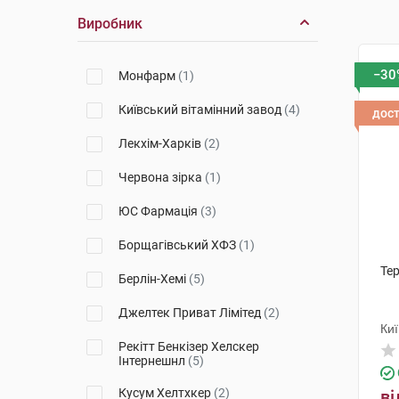
Виробник
−30
Монфарм
(1)
Київський вітамінний завод
(4)
дос
Лекхім-Харків
(2)
Червона зірка
(1)
ЮС Фармація
(3)
Борщагівський ХФЗ
(1)
Тер
Берлін-Хемі
(5)
Джелтек Приват Лімітед
(2)
Киї
Рекітт Бенкізер Хелскер
Інтернешнл
(5)
Кусум Хелтхкер
(2)
ві