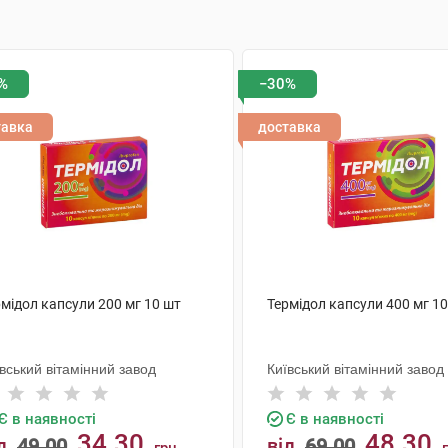
%
−30%
тавка
доставка
мідол капсули 200 мг 10 шт
Термідол капсули 400 мг 1
вський вітамінний завод
Київський вітамінний завод
Є в наявності
Є в наявності
34.30
48.30
д
49.00
від
69.00