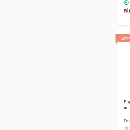
ві
дос
Бру
шт
Гел