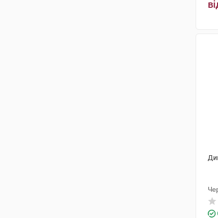
ві
Юнік Фармасьютикал
Лабораторіз
(1)
Фамар
(1)
Олів Хелскер
(1)
Технолог
(1)
КРКА
(1)
Ацино Фарма
(2)
Толл Мануфактурінг Сервісез
(1)
Аббві
(1)
Ди
Мега Лайфсайенсіз
(2)
Чер
Фарміна
(2)
Біомед-Люблін
(1)