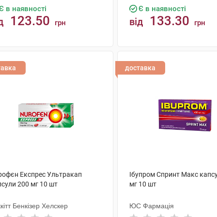
Є в наявності
Є в наявності
123.50
133.30
д
від
грн
грн
КУПИТИ
КУПИТИ
тавка
доставка
рофєн Експрес Ультракап
Ібупром Спринт Макс капс
сули 200 мг 10 шт
мг 10 шт
кітт Бенкізер Хелскер
ЮС Фармація