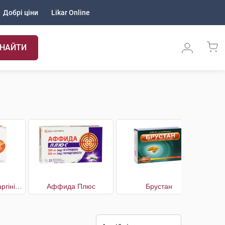
Добрі ціни
Likar Online
НАЙТИ
Аффида Макс з аргініном
Аффида Плюс
Брустан