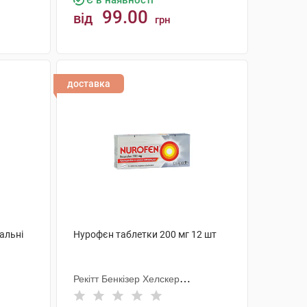
Є в наявності
99.00
від
грн
КУПИТИ
доставка
альні
Нурофєн таблетки 200 мг 12 шт
Рекітт Бенкізер Хелскер
Інтернешнл