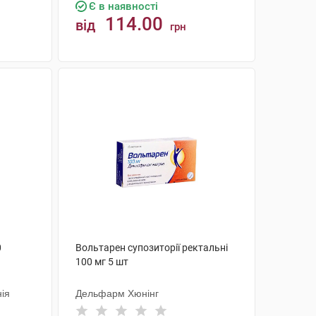
Є в наявності
114.00
від
грн
КУПИТИ
0
Вольтарен супозиторії ректальні
100 мг 5 шт
ія
Дельфарм Хюнінг