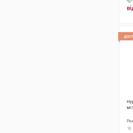
ві
дос
Ну
мг/
Рек
Ін