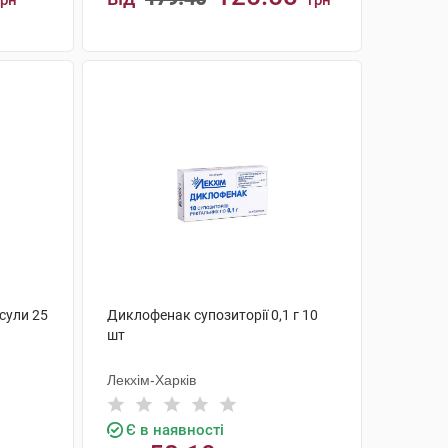
грн
грн
КУПИТИ
сули 25
Диклофенак супозиторії 0,1 г 10
шт
Лекхім-Харків
Є в наявності