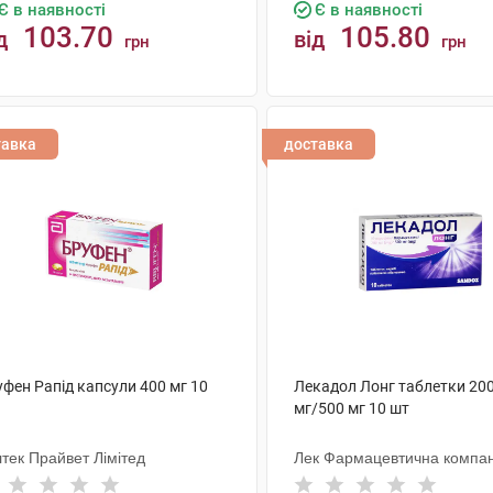
Є в наявності
Є в наявності
103.70
105.80
д
від
грн
грн
КУПИТИ
КУПИТИ
тавка
доставка
фен Рапід капсули 400 мг 10
Лекадол Лонг таблетки 20
мг/500 мг 10 шт
тек Прайвет Лімітед
Лек Фармацевтична компан