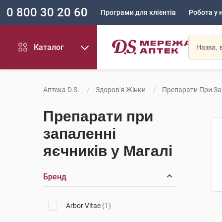
0 800 30 20 60
Програми для клієнтів
Робота у 
Каталог
Аптека D.S.
Здоров'я Жінки
Препарати При За
Препарати при
запаленні
яєчників у Магалі
Бренд
Arbor Vitae
(1)