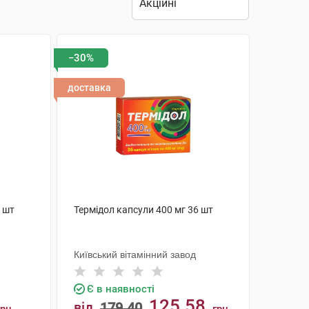
−30%
доставка
0 шт
Термідол капсули 400 мг 36 шт
Київський вітамінний завод
Є в наявності
125.58
від
179.40