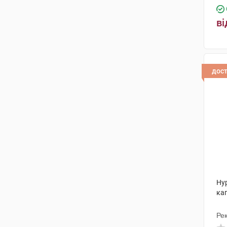
ві
дос
Ну
кап
Рек