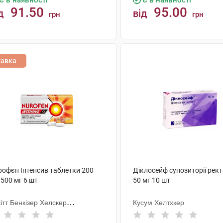
Є в наявності
Є в наявності
91.50
95.00
д
від
грн
грн
КУПИТИ
КУПИТИ
тавка
рофєн Інтенсив таблетки 200
Діклосейф супозиторії рект
500 мг 6 шт
50 мг 10 шт
ітт Бенкізер Хелскер
Кусум Хелтхкер
тернешнл