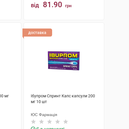
81.90
від
грн
КУПИТИ
доставка
00 мг
Ібупром Спринт Капс капсули 200
мг 10 шт
ЮС Фармація