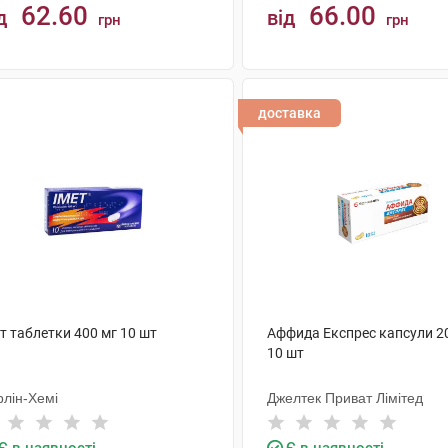
62.60
66.00
д
від
грн
грн
КУПИТИ
КУПИТИ
доставка
т таблетки 400 мг 10 шт
Аффида Експрес капсули 2
10 шт
рлін-Хемі
Джелтек Приват Лімітед