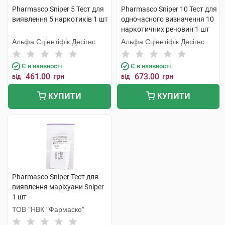
Pharmasco Sniper 5 Тест для
Pharmasco Sniper 10 Тест для
виявлення 5 наркотиків 1 шт
одночасного визначення 10
наркотичних речовин 1 шт
Альфа Сціентіфік Десігнс
Альфа Сціентіфік Десігнс
Є в наявності
Є в наявності
461.00
грн
673.00
грн
від
від
КУПИТИ
КУПИТИ
Pharmasco Sniper Тест для
виявлення маріхуани Sniper
1 шт
ТОВ "НВК "Фармаско"