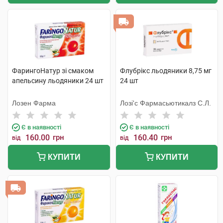
ФарингоНатур зі смаком
Флубрікс льодяники 8,75 мг
апельсину льодяники 24 шт
24 шт
Лозен Фарма
Лозі'с Фармасьютикалз С.Л.
Є в наявності
Є в наявності
160.00
грн
160.40
грн
від
від
КУПИТИ
КУПИТИ