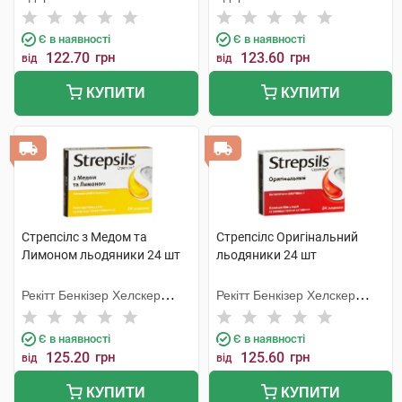
Є в наявності
Є в наявності
122.70
грн
123.60
грн
від
від
КУПИТИ
КУПИТИ
Стрепсілс з Медом та
Стрепсілс Оригінальний
Лимоном льодяники 24 шт
льодяники 24 шт
Рекітт Бенкізер Хелскер
Рекітт Бенкізер Хелскер
Інтернешнл
Інтернешнл
Є в наявності
Є в наявності
125.20
грн
125.60
грн
від
від
КУПИТИ
КУПИТИ