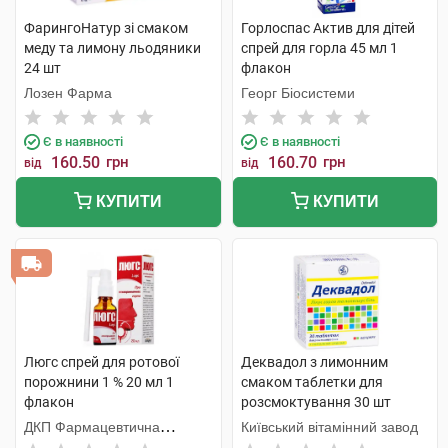
ФарингоНатур зі смаком
Горлоспас Актив для дітей
меду та лимону льодяники
спрей для горла 45 мл 1
24 шт
флакон
Лозен Фарма
Георг Біосистеми
Є в наявності
Є в наявності
160.50
грн
160.70
грн
від
від
КУПИТИ
КУПИТИ
Люгс спрей для ротової
Деквадол з лимонним
порожнини 1 % 20 мл 1
смаком таблетки для
флакон
розсмоктування 30 шт
ДКП Фармацевтична
Київський вітамінний завод
фабрика