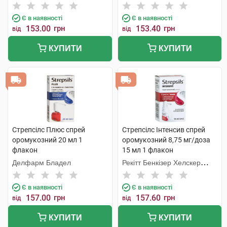
Інтернешнл
Інтернешнл
Є в наявності
Є в наявності
153.00
грн
153.40
грн
від
від
КУПИТИ
КУПИТИ
Стрепсілс Плюс спрей
Стрепсілс Інтенсив спрей
оромукозний 20 мл 1
оромукозний 8,75 мг/доза
флакон
15 мл 1 флакон
Делфарм Бладел
Рекітт Бенкізер Хелскер
Інтернешнл
Є в наявності
Є в наявності
157.00
грн
157.60
грн
від
від
КУПИТИ
КУПИТИ