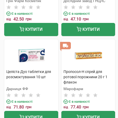
Грін Фарм Косметик
Дослідний завод ГНЦЛС
Є в наявності
Є в наявності
42.50
грн
47.10
грн
від
від
КУПИТИ
КУПИТИ
Целіста Дуо таблетки для
Пропосол-Н спрей для
розсмоктування 10 шт
ротової порожнини 20 г 1
флакон
Дарниця ФФ
Мікрофарм
Є в наявності
Є в наявності
71.80
грн
77.40
грн
від
від
КУПИТИ
КУПИТИ