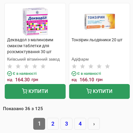
Деквадол з малиновим
Тонзірин льодяники 20 шт
смаком таблетки для
розсмоктування 30 шт
Київський вітамінний завод
Адіфарм
Є в наявності
Є в наявності
164.30
грн
166.10
грн
від
від
КУПИТИ
КУПИТИ
Показано
36
з
125
1
2
3
4
›