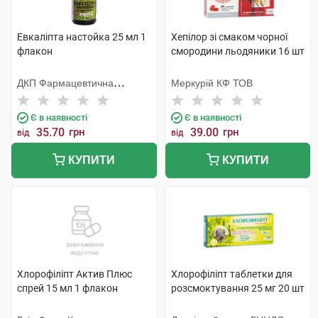
Евкаліпта настойка 25 мл 1
Хепілор зі смаком чорної
флакон
смородини льодяники 16 шт
ДКП Фармацевтична
Меркурій КФ ТОВ
фабрика
Є в наявності
Є в наявності
35.70
грн
39.00
грн
від
від
КУПИТИ
КУПИТИ
Хлорофіліпт Актив Плюс
Хлорофіліпт таблетки для
спрей 15 мл 1 флакон
розсмоктування 25 мг 20 шт