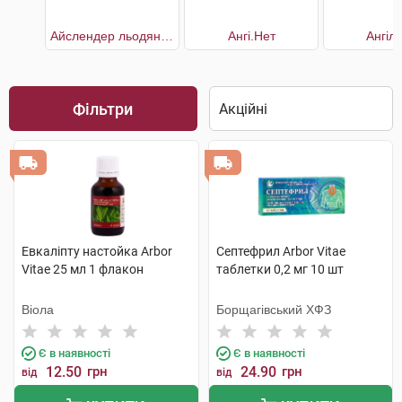
Айслендер льодяники для горла
Ангі.Нет
Ангіл
Фільтри
Евкаліпту настойка Arbor
Септефрил Arbor Vitae
Vitae 25 мл 1 флакон
таблетки 0,2 мг 10 шт
Віола
Борщагівський ХФЗ
Є в наявності
Є в наявності
12.50
грн
24.90
грн
від
від