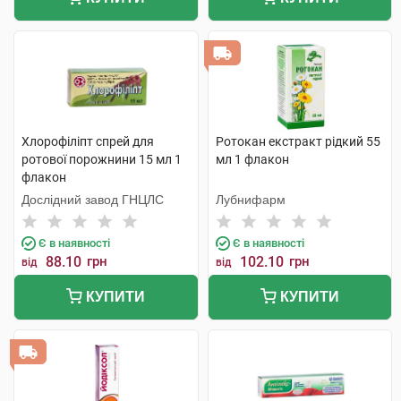
Хлорофіліпт спрей для
Ротокан екстракт рідкий 55
ротової порожнини 15 мл 1
мл 1 флакон
флакон
Дослідний завод ГНЦЛС
Лубнифарм
Є в наявності
Є в наявності
88.10
грн
102.10
грн
від
від
КУПИТИ
КУПИТИ