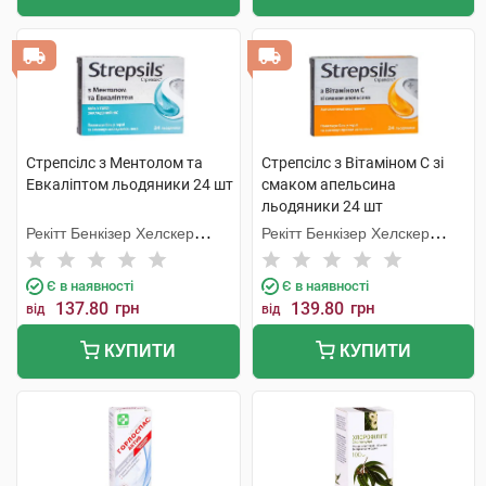
Стрепсілс з Ментолом та
Стрепсілс з Вітаміном C зі
Евкаліптом льодяники 24 шт
смаком апельсина
льодяники 24 шт
Рекітт Бенкізер Хелскер
Рекітт Бенкізер Хелскер
Інтернешнл
Інтернешнл
Є в наявності
Є в наявності
137.80
грн
139.80
грн
від
від
КУПИТИ
КУПИТИ