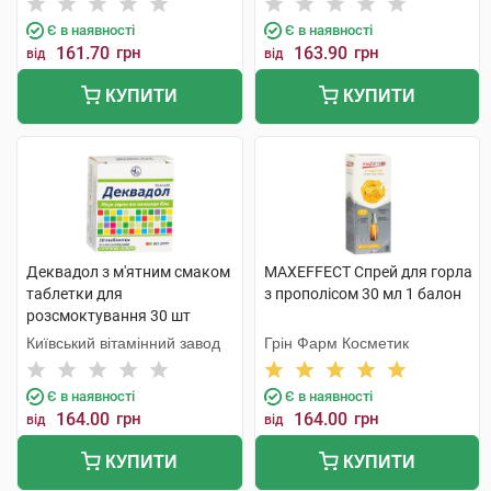
Є в наявності
Є в наявності
161.70
грн
163.90
грн
від
від
КУПИТИ
КУПИТИ
Деквадол з м'ятним смаком
MAXEFFECT Спрей для горла
таблетки для
з прополісом 30 мл 1 балон
розсмоктування 30 шт
Київський вітамінний завод
Грін Фарм Косметик
Є в наявності
Є в наявності
164.00
грн
164.00
грн
від
від
КУПИТИ
КУПИТИ