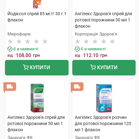
Йодіксол спрей 85 мг/г 30 г 1
Ангілекс Здоров'я спрей для
флакон
ротової порожнини 30 мл 1
флакон
Мікрофарм
Корпорація Здоров'я
Є в наявності
Є в наявності
108.00
грн
112.10
грн
від
від
КУПИТИ
КУПИТИ
Ангілекс Здоров'я спрей для
Ангілекс Здоров'я розчин
ротової порожнини 50 мл 1
для ротової порожнини 120
флакон
мл 1 флакон
Здоров'я ФК
Здоров'я ФК