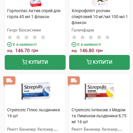
Горлоспас Актив спрей для
Хлорофіліпт розчин
горла 45 мл 1 флакон
спиртовий 10 мг/мл 100 мл 1
флакон
Георг Біосистеми
Галичфарм
Є в наявності
Є в наявності
146.70
грн
146.80
грн
від
від
КУПИТИ
КУПИТИ
Стрепсілс Плюс льодяники
Стрепсілс Інтенсив з Медом
16 шт
та Лимоном льодяники 8,75
мг 16 шт
Рекітт Бенкізер Хелскер
Рекітт Бенкізер Хелскер