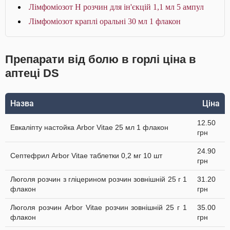
Лімфоміозот Н розчин для ін'єкцій 1,1 мл 5 ампул
Лімфоміозот краплі оральні 30 мл 1 флакон
Препарати від болю в горлі ціна в
аптеці DS
Назва
Ціна
12.50
Евкаліпту настойка Arbor Vitae 25 мл 1 флакон
грн
24.90
Септефрил Arbor Vitae таблетки 0,2 мг 10 шт
грн
Люголя розчин з гліцерином розчин зовнішній 25 г 1
31.20
флакон
грн
Люголя розчин Arbor Vitae розчин зовнішній 25 г 1
35.00
флакон
грн