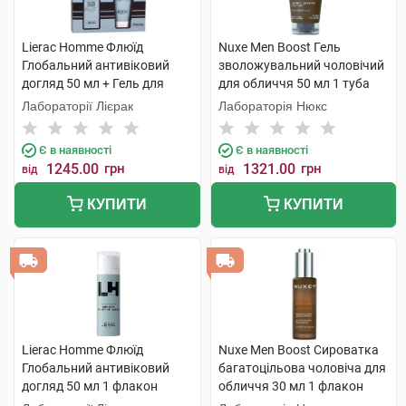
Lierac Homme Флюїд
Nuxe Men Boost Гель
Глобальний антивіковий
зволожувальний чоловічий
догляд 50 мл + Гель для
для обличчя 50 мл 1 туба
душу 200 мл 1 набір
Лабораторії Лієрак
Лабораторія Нюкс
Є в наявності
Є в наявності
1245.00
грн
1321.00
грн
від
від
КУПИТИ
КУПИТИ
Lierac Homme Флюїд
Nuxe Men Boost Сироватка
Глобальний антивіковий
багатоцільова чоловіча для
догляд 50 мл 1 флакон
обличчя 30 мл 1 флакон