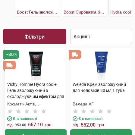
Boost Гель зволожувальний чоловічий для обличчя
Boost Сироватка багатоцільова чоловіча для обличчя
Фільтри
−30%
Vichy Homme Hydra cool+
Weleda Крем зволожуючий
Гель зволожуючий з
для чоловіків 30 мл 1 туба
охолоджуючим ефектом для
обличчя та контуру очей 50
Косметік Актів
Веледа АГ
мл 1 туба
Інтернаціональ
Є в наявності
Є в наявності
667.10
грн
552.00
грн
від
953.00
від