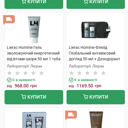
КУПИТИ
КУПИТИ
Lierac Homme Гель
Lierac Homme Флюїд
зволожуючий енергетичний
Глобальний антивіковий
від втоми шкіри 50 мл 1 туба
догляд 50 мл + Дезодорант
50 мл 1 набір
Лабораторії Лієрак
Лабораторії Лієрак
Є в наявності
Є в наявності
968.00
грн
1169.50
грн
від
від
КУПИТИ
КУПИТИ