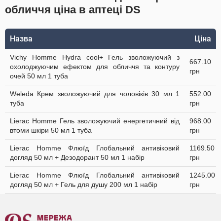
обличчя ціна в аптеці DS
Назва
Ціна
Vichy Homme Hydra cool+ Гель зволожуючий з
667.10
охолоджуючим ефектом для обличчя та контуру
грн
очей 50 мл 1 туба
Weleda Крем зволожуючий для чоловіків 30 мл 1
552.00
туба
грн
Lierac Homme Гель зволожуючий енергетичний від
968.00
втоми шкіри 50 мл 1 туба
грн
Lierac Homme Флюїд Глобальний антивіковий
1169.50
догляд 50 мл + Дезодорант 50 мл 1 набір
грн
Lierac Homme Флюїд Глобальний антивіковий
1245.00
догляд 50 мл + Гель для душу 200 мл 1 набір
грн