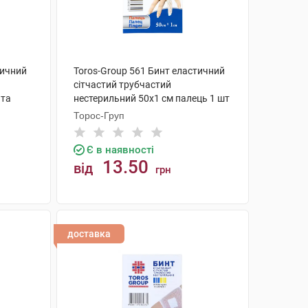
тичний
Toros-Group 561 Бинт еластичний
сітчастий трубчастий
 та
нестерильний 50х1 см палець 1 шт
Торос-Груп
Є в наявності
13.50
від
грн
КУПИТИ
доставка