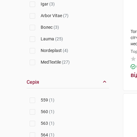
Igar
(3)
Arbor Vitae
(7)
Волес
(3)
To
сі
Lauma
(25)
не
го
Nordeplast
(4)
То
MedTextile
(27)
2B
(5)
ві
Серія
Алком
(147)
Vitaly
(1)
559
(1)
560
(1)
563
(1)
564
(1)