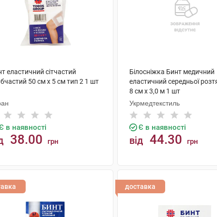
нт еластичний сітчастий
Білосніжка Бинт медичний
бчастий 50 см х 5 см тип 2 1 шт
еластичний середньої розт
8 см х 3,0 м 1 шт
ран
Укрмедтекстиль
Є в наявності
Є в наявності
38.00
44.30
д
від
грн
грн
КУПИТИ
КУПИТИ
тавка
доставка