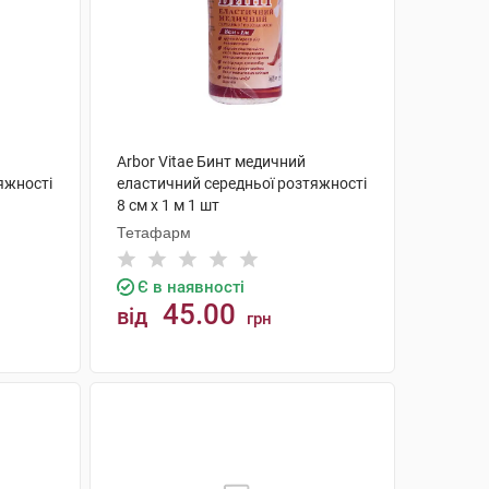
Arbor Vitae Бинт медичний
яжності
еластичний середньої розтяжності
8 см х 1 м 1 шт
Тетафарм
Є в наявності
45.00
від
грн
КУПИТИ