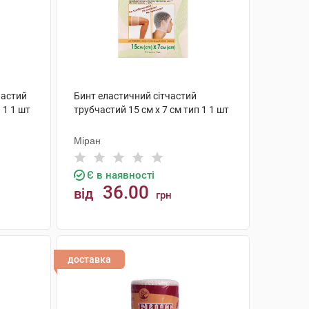
частий
Бинт еластичний сітчастий
 1 1 шт
трубчастий 15 см х 7 см тип 1 1 шт
Міран
Є в наявності
36.00
від
грн
КУПИТИ
доставка