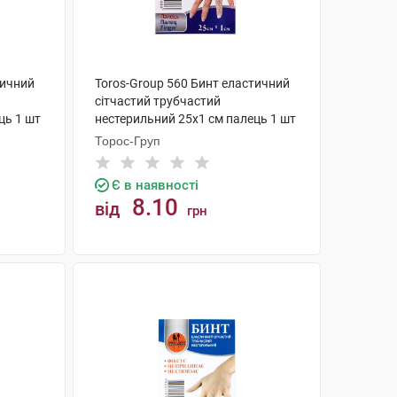
тичний
Toros-Group 560 Бинт еластичний
сітчастий трубчастий
ць 1 шт
нестерильний 25х1 см палець 1 шт
Торос-Груп
Є в наявності
8.10
від
грн
КУПИТИ