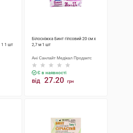
Білосніжка Бинт гіпсовий 20 см х
 1 1 шт
2,7 м 1 шт
Ані Санлайт Медікал Продактс
Є в наявності
27.20
від
грн
КУПИТИ