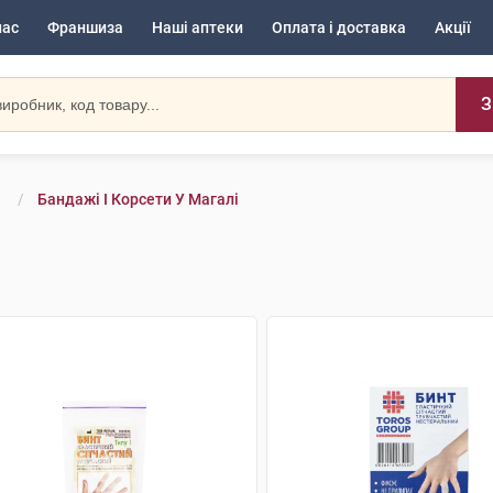
нас
Франшиза
Наші аптеки
Оплата і доставка
Акції
З
и
Бандажі І Корсети У Магалі