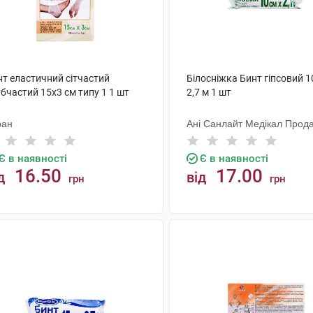
нт еластичний сітчастий
Білосніжка Бинт гіпсовий 1
бчастий 15х3 см типу 1 1 шт
2,7 м 1 шт
ран
Ані Санлайт Медікал Прода
Є в наявності
Є в наявності
16.50
17.00
д
від
грн
грн
КУПИТИ
КУПИТИ