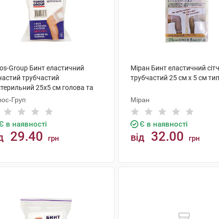
ros-Group Бинт еластичний
Міран Бинт еластичний сіт
тчастий трубчастий
трубчастий 25 см х 5 см тип
стерильний 25х5 см голова та
гно 1 шт
рос-Груп
Міран
Є в наявності
Є в наявності
29.40
32.00
д
від
грн
грн
КУПИТИ
КУПИТИ