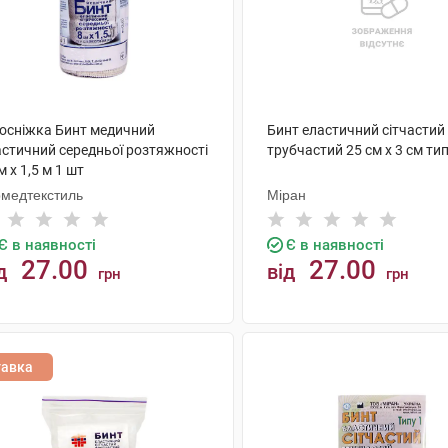
лосніжка Бинт медичний
Бинт еластичний сітчастий
астичний середньої розтяжності
трубчастий 25 см х 3 см тип
м х 1,5 м 1 шт
рмедтекстиль
Міран
Є в наявності
Є в наявності
27.00
27.00
д
від
грн
грн
КУПИТИ
КУПИТИ
тавка