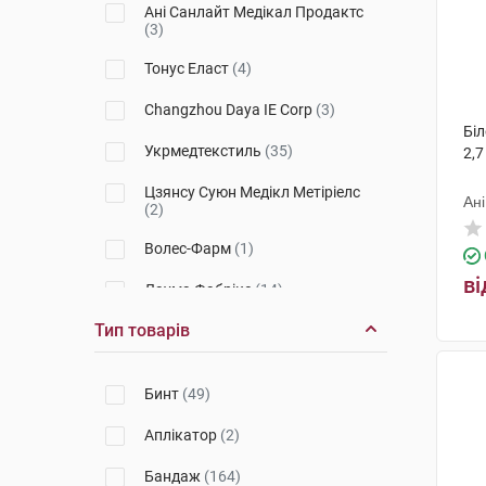
4011
(3)
Ані Санлайт Медікал Продактс
(3)
301
(5)
Тонус Еласт
(4)
7011
(2)
Changzhou Daya IE Corp
(3)
9902
(2)
Біл
Укрмедтекстиль
(35)
2,7
8502
(1)
Цзянсу Суюн Медікл Метіріелс
Ан
1002
(1)
(2)
9905
Волес-Фарм
(2)
(1)
ві
1001
Лаума Фабрікс
(2)
(14)
Тип товарів
7036
НордеПласт
(1)
(4)
513
Китай
(1)
(2)
Бинт
(49)
3004K
Техномедика
(1)
(29)
Аплікатор
(2)
3071
ТОВ Лієпайської спеціальної
(1)
економічної зони Лаума
Бандаж
(164)