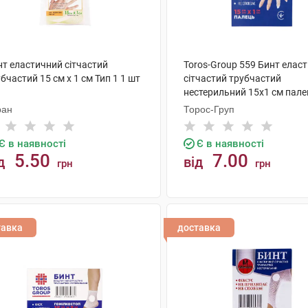
нт еластичний сітчастий
Toros-Group 559 Бинт елас
бчастий 15 см x 1 см Тип 1 1 шт
сітчастий трубчастий
нестерильний 15х1 см пале
ран
Торос-Груп
Є в наявності
Є в наявності
5.50
7.00
д
від
грн
грн
КУПИТИ
КУПИТИ
тавка
доставка