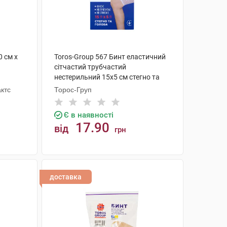
0 см х
Toros-Group 567 Бинт еластичний
сітчастий трубчастий
нестерильний 15х5 см стегно та
голова 1 шт
ктс
Торос-Груп
Є в наявності
17.90
від
грн
КУПИТИ
доставка