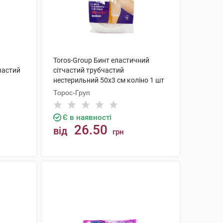
Toros-Group Бинт еластичний
частий
сітчастий трубчастий
нестерильний 50х3 см коліно 1 шт
Торос-Груп
Є в наявності
26.50
від
грн
КУПИТИ