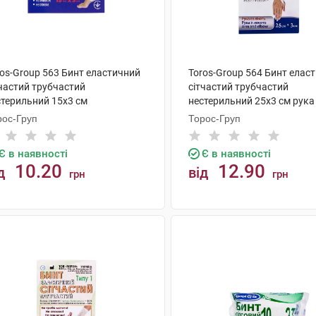
ros-Group 563 Бинт еластичний
Toros-Group 564 Бинт елас
тчастий трубчастий
сітчастий трубчастий
стерильний 15х3 см
нестерильний 25х3 см рука
мілкоступневий 1 шт
лікоть 1 шт
рос-Груп
Торос-Груп
Є в наявності
Є в наявності
10.20
12.90
д
від
грн
грн
КУПИТИ
КУПИТИ