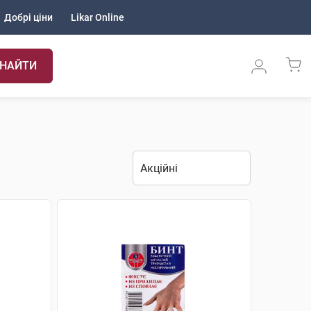
Добрі ціни
Likar Online
НАЙТИ