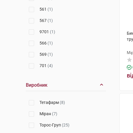
561
(1)
567
(1)
9701
(1)
Би
тру
566
(1)
Мі
569
(1)
701
(4)
ві
901
(2)
Виробник
570
(1)
Модель 2
(8)
Тетафарм
(8)
Модель 3
(2)
Міран
(7)
201
(2)
Торос-Груп
(25)