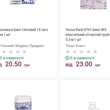
осніжка Бинт гіпсовий 15 см х
Tonus Elast 9701 Бинт №2
 м 1 шт
еластичний сітчастий труб
0,3 м 1 шт
і Санлайт Медікал Продактс
Тонус Еласт
Є в наявності
Є в наявності
20.50
23.00
д
від
грн
грн
КУПИТИ
КУПИТИ