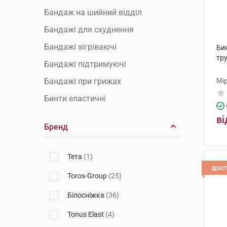
Бандаж на шийний відділ
Бандажі для схуднення
Бандажі зігріваючі
Би
тру
Бандажі підтримуючі
Бандажі при грижах
Мі
Бинти еластичні
Гіпс пластиковий
ві
Бренд
Грудні корсети та бандажі
Післяопераційні бандажі
Тета
(1)
Післяпологові бандажі
дос
Toros-Group
(25)
Плечові бандажі
Білосніжка
(36)
Променевозап'ястні бандажі
Tonus Elast
(4)