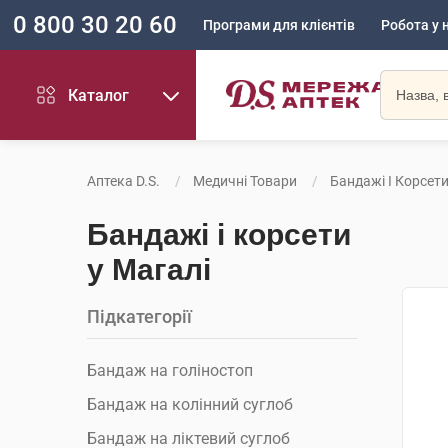
0 800 30 20 60
Програми для клієнтів
Робота у 
Каталог
Аптека D.S.
Медичні Товари
Бандажі І Корсет
Бандажі і корсети
у Магалі
Підкатегорії
Бандаж на голіностоп
Бандаж на колінний суглоб
Бандаж на ліктевий суглоб