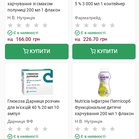
харчування зі смаком
5 % 3 000 мл 1 контейнер
полуниці 200 мл 1 флакон
Н.В. Нутриція
Фарматрейд
Є в наявності
Є в наявності
166.00
грн
226.70
грн
від
від
КУПИТИ
КУПИТИ
Глюкоза Дарниця розчин
Nutricia Інфатріні Пептісорб
для ін'єкцій 40 % 20 мл 10
Функціональне дитяче
ампул
харчування 200 мл 1 флакон
Дарниця ФФ
Н.В. Нутриція
Є в наявності
Є в наявності