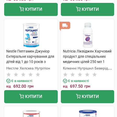
КУПИТИ
КУПИТИ
Nestle Пептамен Джуніор
Nutricia Ліквіджен Харчовий
Ентеральне харчування для
продукт для спеціальних
дітей від 1 до 10 років з
медичних цілей 250 мл 1
ароматом ванілі 400 г 1
флакон
Нестле Хелскеа Нутрітіон
Кілкенні Нутрішнл Беверідж
банка
Компані Лтд
Є в наявності
Є в наявності
692.00
грн
697.50
грн
від
від
КУПИТИ
КУПИТИ