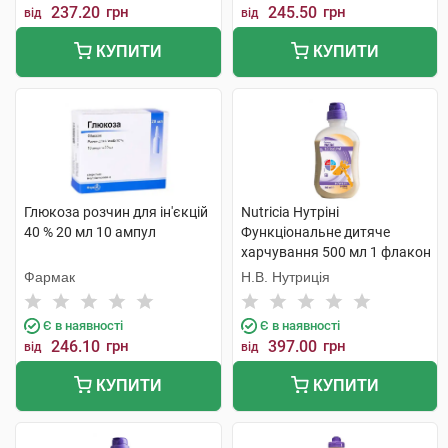
237.20
грн
245.50
грн
від
від
КУПИТИ
КУПИТИ
Глюкоза розчин для ін'єкцій
Nutricia Нутріні
40 % 20 мл 10 ампул
Функціональне дитяче
харчування 500 мл 1 флакон
Фармак
Н.В. Нутриція
Є в наявності
Є в наявності
246.10
грн
397.00
грн
від
від
КУПИТИ
КУПИТИ