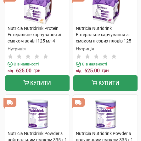
Nutricia Nutridrink Protein
Nutricia Nutridrink
Ентеральне харчування зі
Ентеральне харчування зі
смаком ванілі 125 мл 4
смаком лісових плодів 125
пляшки
мл 4 пляшки
Нутриція
Нутриція
Є в наявності
Є в наявності
625.00
грн
625.00
грн
від
від
КУПИТИ
КУПИТИ
Nutricia Nutridrink Powder з
Nutricia Nutridrink Powder з
нейтральним смаком 335 г 1
полуничним смаком 335 г 1