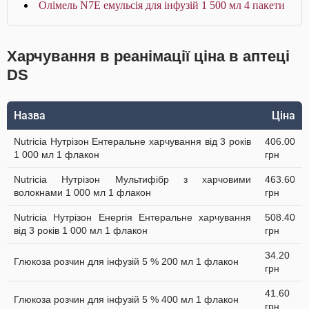
Олімель N7E емульсія для інфузій 1 500 мл 4 пакети
Харчування в реанімації ціна в аптеці
DS
Назва
Ціна
Nutricia Нутрізон Ентеральне харчування від 3 років
406.00
1 000 мл 1 флакон
грн
Nutricia Нутрізон Мультифібр з харчовими
463.60
волокнами 1 000 мл 1 флакон
грн
Nutricia Нутрізон Енергія Ентеральне харчування
508.40
від 3 років 1 000 мл 1 флакон
грн
34.20
Глюкоза розчин для інфузій 5 % 200 мл 1 флакон
грн
41.60
Глюкоза розчин для інфузій 5 % 400 мл 1 флакон
грн