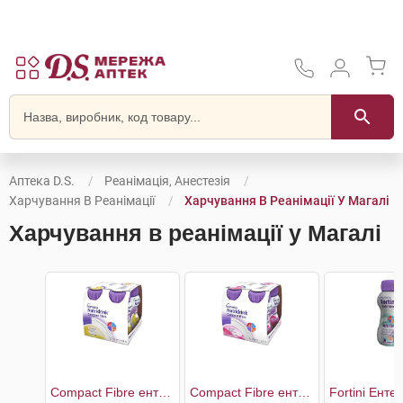
Аптека D.S.
Реанімація, Анестезія
Харчування В Реанімації
Харчування В Реанімації У Магалі
Харчування в реанімації у Магалі
Compact Fibre ентеральне харчування зі смаком ванілі
Compact Fibre ентеральне харчування зі смаком полуниці