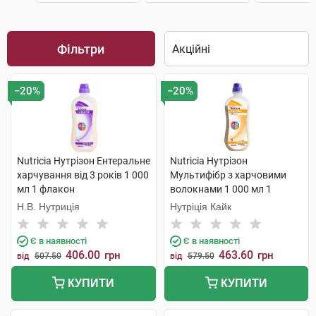
Фільтри
−20%
−20%
Nutricia Нутрізон Ентеральне
Nutricia Нутрізон
харчування від 3 років 1 000
Мультифібр з харчовими
мл 1 флакон
волокнами 1 000 мл 1
флакон
Н.В. Нутриція
Нутріція Кайк
Є в наявності
Є в наявності
406.00
463.60
грн
грн
від
507.50
від
579.50
КУПИТИ
КУПИТИ