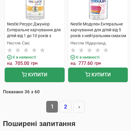
Nestle Ресурс Джуніор
Nestle Модулен Ентеральне
Ентеральне харчування для
харчування для дітей від 5
дітей від 1 до 10 років з
років з нейтральним смаком
ароматом ванілі 400 г 1
400 г 1 банка
Нестле Свіс
Нестле Нідерланд
банка
Є в наявності
Є в наявності
705.00
грн
777.60
грн
від
від
КУПИТИ
КУПИТИ
Показано
36
з
60
1
2
›
Поширені запитання