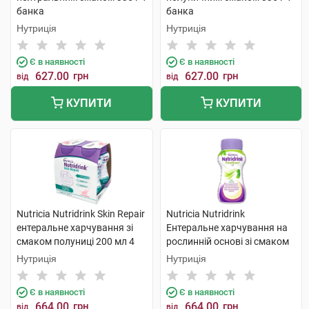
банка
банка
Нутриція
Нутриція
Є в наявності
Є в наявності
627.00
грн
627.00
грн
від
від
КУПИТИ
КУПИТИ
Nutricia Nutridrink Skin Repair
Nutricia Nutridrink
ентеральне харчування зі
Ентеральне харчування на
смаком полуниці 200 мл 4
рослинній основі зі смаком
пляшки
манго-маракуйя 200 мл 4 шт
Нутриція
Нутриція
Є в наявності
Є в наявності
664.00
грн
664.00
грн
від
від