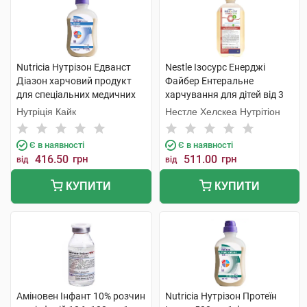
Nutricia Нутрізон Едванст
Nestle Ізосурс Енерджі
Діазон харчовий продукт
Файбер Ентеральне
для спеціальних медичних
харчування для дітей від 3
цілей 500 мл 1 флакон
років та дорослих 1 000 мл 1
Нутріція Кайк
Нестле Хелскеа Нутрітіон
флакон
Є в наявності
Є в наявності
416.50
грн
511.00
грн
від
від
КУПИТИ
КУПИТИ
Аміновен Інфант 10% розчин
Nutricia Нутрізон Протеїн