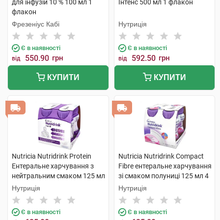
для інфузій 10 % 100 мл 1
Інтенс 500 мл 1 флакон
флакон
Фрезеніус Кабі
Нутриція
Є в наявності
Є в наявності
550.90
грн
592.50
грн
від
від
КУПИТИ
КУПИТИ
Nutricia Nutridrink Protein
Nutricia Nutridrink Compact
Ентеральне харчування з
Fibre ентеральне харчування
нейтральним смаком 125 мл
зі смаком полуниці 125 мл 4
4 пляшки
пляшки
Нутриція
Нутриція
Є в наявності
Є в наявності