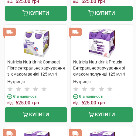
625.00
грн
625.00
грн
від
від
КУПИТИ
КУПИТИ
Nutricia Nutridrink Compact
Nutricia Nutridrink Protein
Fibre ентеральне харчування
Ентеральне харчування зі
зі смаком ванілі 125 мл 4
смаком полуниці 125 мл 4
пляшки
пляшки
Нутриція
Нутриція
Є в наявності
Є в наявності
625.00
грн
625.00
грн
від
від
КУПИТИ
КУПИТИ