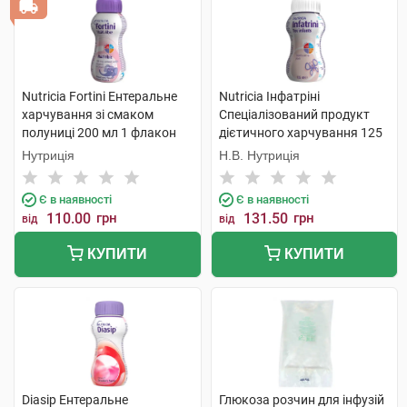
Nutricia Fortini Ентеральне
Nutricia Інфатріні
харчування зі смаком
Спеціалізований продукт
полуниці 200 мл 1 флакон
дієтичного харчування 125
мл 1 флакон
Нутриція
Н.В. Нутриція
Є в наявності
Є в наявності
110.00
грн
131.50
грн
від
від
КУПИТИ
КУПИТИ
Diasip Ентеральне
Глюкоза розчин для інфузій