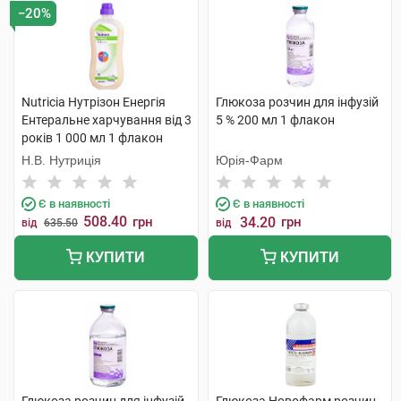
−20%
Nutricia Нутрізон Енергія
Глюкоза розчин для інфузій
Ентеральне харчування від 3
5 % 200 мл 1 флакон
років 1 000 мл 1 флакон
Н.В. Нутриція
Юрія-Фарм
Є в наявності
Є в наявності
508.40
грн
34.20
грн
від
635.50
від
КУПИТИ
КУПИТИ