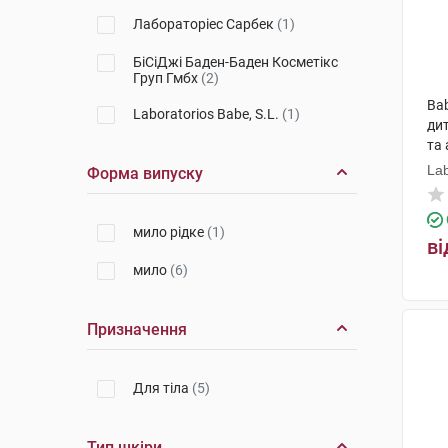
Лабораторіес Сарбек
(1)
БіСіДжі Баден-Баден Косметікс
Груп Гмбх
(2)
Bab
Laboratorios Babe, S.L.
(1)
дит
та 
фл
Lab
Форма випуску
мило рідке
(1)
ві
мило
(6)
Призначення
Для тіла
(5)
Тип шкіри