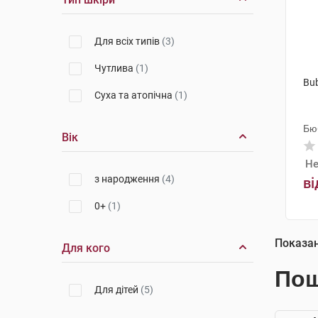
Для всіх типів
(3)
Чутлива
(1)
Bu
Суха та атопічна
(1)
Бю
Вік
Не
з народження
(4)
ві
0+
(1)
Показа
Для кого
Пош
Для дітей
(5)