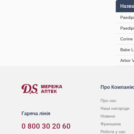
Назва
Paedip
Paedip
Corine
Babe L
Arbor 
Про Компані
Про нас
Наші нагороди
Гаряча лінія
Новини
Франшиза
0 800 30 20 60
Робота у нас