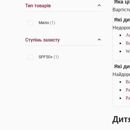
Яка ц
Тип товарів
Вартіст
Які д
Мило
(1)
Недорог
Ar
Ступінь захисту
Bu
We
SPF50+
(1)
Які д
Найдоро
Ba
Pa
Pa
Дит