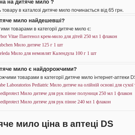
іна на дитяче мило ?
ь товару в каталозі дитяче мило починається від 65 грн.
итяче мило найдешевші?
ими товарами в категорії дитяче мило є:
bor Vitae Пантенол крем-мило для дітей 250 мл 1 флакон
bchen Мило дитяче 125 г 1 шт
leda Мило для немовлят Календула 100 г 1 шт
итяче мило є найдорожчими?
жчими товарами в категорії дитяче мило інтернет-аптеки D
be Laboratorios Pediatric Мило дитяче на олійній основі для сухої
ediprotect Мило дитяче для рук пінне полуниця 250 мл 1 флакон
ediprotect Мило дитяче для рук пінне 240 мл 1 флакон
яче мило ціна в аптеці DS