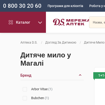
0 800 30 20 60
Програми для клієнтів
Робота у 
Каталог
Аптека D.S.
Догляд За Дитиною
Дитяче Мило
Дитяче мило у
Магалі
Бренд
1+1
Arbor Vitae
(1)
Bubchen
(1)