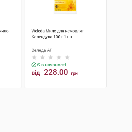
-мило
Weleda Мило для немовлят
Календула 100 г 1 шт
Веледа АГ
Є в наявності
228.00
від
грн
КУПИТИ