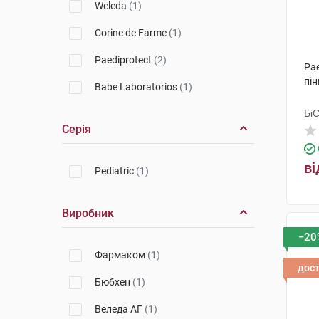
Weleda
(1)
Corine de Farme
(1)
Paediprotect
(2)
Pae
пін
Babe Laboratorios
(1)
Бі
Гр
Серія
ві
Pediatric
(1)
Виробник
−20
Фармаком
(1)
дос
Бюбхен
(1)
Веледа АГ
(1)