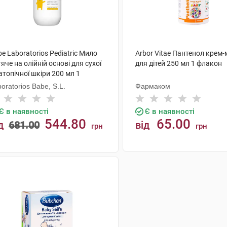
e Laboratorios Pediatric Мило
Arbor Vitae Пантенол крем
яче на олійній основі для сухої
для дітей 250 мл 1 флакон
атопічної шкіри 200 мл 1
акон
oratorios Babe, S.L.
Фармаком
Є в наявності
Є в наявності
544.80
65.00
д
681.00
від
грн
грн
КУПИТИ
КУПИТИ