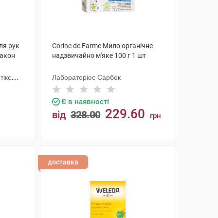
ля рук
Corine de Farme Мило органічне
лакон
надзвичайно м'яке 100 г 1 шт
тікс
Лабораторіес Сарбек
Є в наявності
229.60
від
328.00
грн
КУПИТИ
доставка