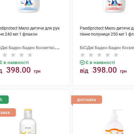
diprotect Мило дитяче для рук
Paediprotect Мило дитяче д
не 240 мл 1 флакон
пінне полуниця 250 мл 1 ф
СіДжі Баден-Баден Косметікс
БіСіДжі Баден-Баден Косме
уп Гмбх
Груп Гмбх
Є в наявності
Є в наявності
398.00
398.00
д
від
грн
грн
КУПИТИ
КУПИТИ
%
доставка
тавка