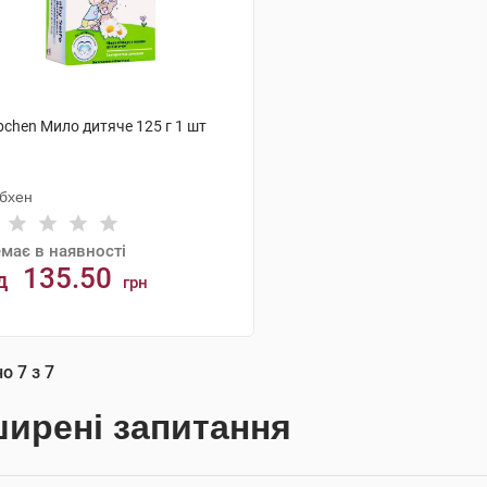
bchen Мило дитяче 125 г 1 шт
бхен
має в наявності
135.50
д
грн
АНАЛОГИ
но
7
з
7
ирені запитання