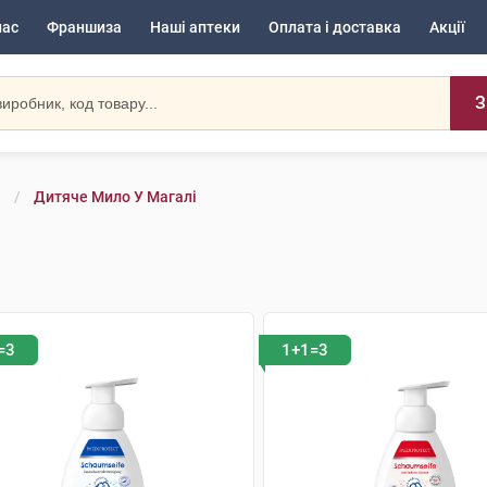
нас
Франшиза
Наші аптеки
Оплата і доставка
Акції
З
Дитяче Мило У Магалі
=3
1+1=3