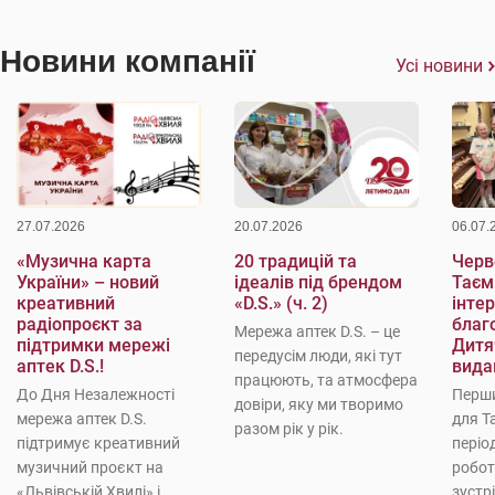
Новини компанії
Усі новини
27.07.2026
20.07.2026
06.07.
«Музична карта
20 традицій та
Черве
України» – новий
ідеалів під брендом
Таєм
креативний
«D.S.» (ч. 2)
інте
радіопроєкт за
благо
Мережа аптек D.S. – це
підтримки мережі
Дитя
передусім люди, які тут
аптек D.S.!
вида
працюють, та атмосфера
До Дня Незалежності
Перши
довіри, яку ми творимо
мережа аптек D.S.
для Т
разом рік у рік.
підтримує креативний
періо
музичний проєкт на
робот
«Львівській Хвилі» і
зустр