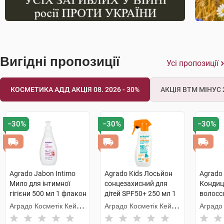
Вигідні пропозиції
Усі пропозиції
КОСМЕТИКА АДД АКЦІЯ 08. 2026 - 30%
АКЦІЯ ВТМ МІНУС 2
−30%
−30%
−30%
Agrado Jabon Intimo
Agrado Kids Лосьйон
Agrado 
Мило для інтимної
сонцезахисний для
Кондиц
гігієни 500 мл 1 флакон
дітей SPF50+ 250 мл 1
волосс
флакон
віднов
Аградо Косметік Кейр
Аградо Косметік Кейр
Аградо
900 мл
3000 С.Л.У.
3000 С.Л.У.
3000 С.