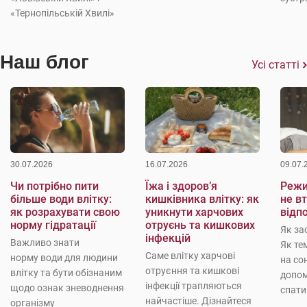
«Тернопільській Хвилі»
Наш блог
Усі статті
30.07.2026
16.07.2026
09.07.
Чи потрібно пити
Їжа і здоров’я
Режи
більше води влітку:
кишківника влітку: як
не в
як розрахувати свою
уникнути харчових
відп
норму гідратації
отруєнь та кишкових
Як за
інфекцій
Важливо знати
Як те
Саме влітку харчові
норму води для людини
на со
отруєння та кишкові
влітку та бути обізнаним
допо
інфекції трапляються
щодо ознак зневоднення
спати
найчастіше. Дізнайтеся
організму