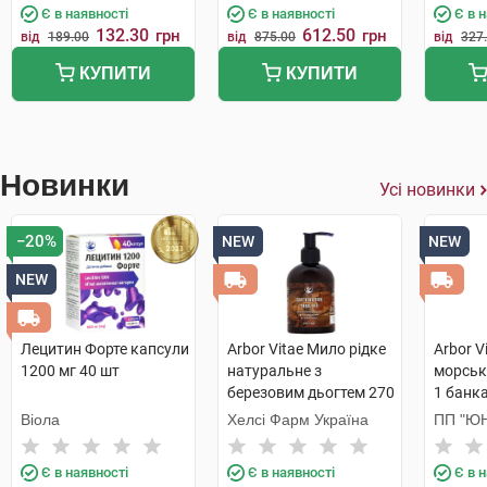
Є в наявності
Є в наявності
Є в 
132.30
612.50
грн
грн
від
189.00
від
875.00
від
327
КУПИТИ
КУПИТИ
Новинки
Усі новинки
−20%
NEW
NEW
NEW
Лецитин Форте капсули
Arbor Vitae Мило рідке
Arbor V
1200 мг 40 шт
натуральне з
морськ
березовим дьогтем 270
1 банк
г 1 флакон
Віола
Хелсі Фарм Україна
ПП "ЮН
Є в наявності
Є в наявності
Є в 