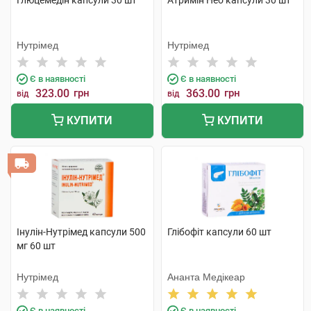
Глюцемедін капсули 30 шт
Атримін Нео капсули 30 шт
Нутрімед
Нутрімед
Є в наявності
Є в наявності
323.00
грн
363.00
грн
від
від
КУПИТИ
КУПИТИ
Інулін-Нутрімед капсули 500
Глібофіт капсули 60 шт
мг 60 шт
Нутрімед
Ананта Медікеар
Є в наявності
Є в наявності