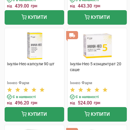
439.00
грн
443.30
грн
від
від
КУПИТИ
КУПИТИ
Інулін-Нео капсули 90 шт
Інулін-Нео 5 концентрат 20
саше
Іннео Фарм
Іннео Фарм
Є в наявності
Є в наявності
496.20
грн
524.00
грн
від
від
КУПИТИ
КУПИТИ