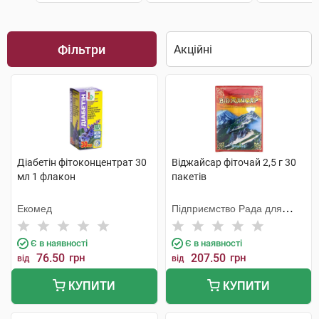
Фільтри
Діабетін фітоконцентрат 30
Віджайсар фіточай 2,5 г 30
мл 1 флакон
пакетів
Екомед
Підприємство Рада для
Хелаплант
Є в наявності
Є в наявності
76.50
грн
207.50
грн
від
від
КУПИТИ
КУПИТИ