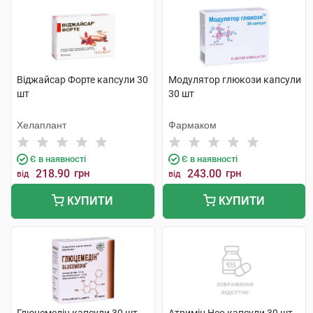
Віджайсар Форте капсули 30
Модулятор глюкози капсули
шт
30 шт
Хелаплант
Фармаком
Є в наявності
Є в наявності
218.90
грн
243.00
грн
від
від
КУПИТИ
КУПИТИ