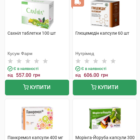
Сахніл таблетки 100 шт
Глюцемедін капсули 60 шт
Кусум Фарм
Нутрімед
Є в наявності
Є в наявності
557.00
грн
606.00
грн
від
від
КУПИТИ
КУПИТИ
Панкремол капсули 400 мг
Морінга-Йоруба капсули 300