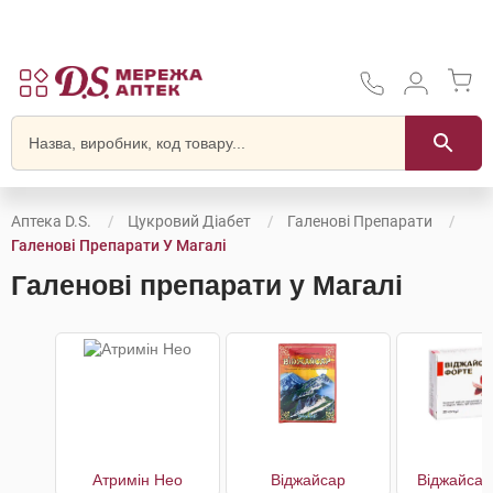
Аптека D.S.
Цукровий Діабет
Галенові Препарати
Галенові Препарати У Магалі
Галенові препарати у Магалі
Атримін Нео
Віджайсар
Віджайсар