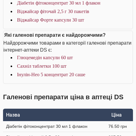
Діабетін фітоконцентрат 30 мл 1 флакон
Віджайсар фіточай 2,5 г 30 пакетів
Віджайсар Форте капсули 30 шт
Які галенові препарати є найдорожчими?
Найдорожчими товарами в категорії галенові препарати
інтернет-аптеки DS є:
Глюцемедін капсули 60 шт
Сахніл таблетки 100 шт
Інулін-Нео 5 концентрат 20 саше
Галенові препарати ціна в аптеці DS
Назва
Ціна
Діабетін фітоконцентрат 30 мл 1 флакон
76.50 грн