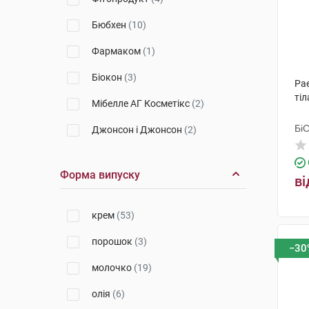
Бюбхен
(10)
Фармаком
(1)
Біокон
(3)
Pa
тіл
Мібелле АГ Косметікс
(2)
Бі
Джонсон і Джонсон
(2)
Гр
Біотон
(1)
Форма випуску
ві
Лабораторіес Сарбек
(6)
Ля Рош-Позе
(12)
крем
(53)
Фарміна
(1)
порошок
(3)
−30
Лабораторія Біодерма
(10)
молочко
(19)
Веледа АГ
(10)
олія
(6)