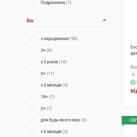
Подразнена
(1)
Вік
з народження
(58)
Evo
3+
(6)
ди
з 3 років
(10)
Ev
0+
(11)
з 3 місяців
(3)
ві
18+
(7)
2+
(1)
для будь-якого віку
(6)
−30
з 6 місяців
(3)