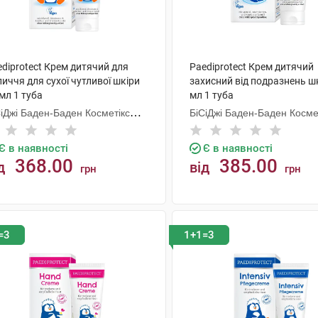
diprotect Крем дитячий для
Paediprotect Крем дитячий
иччя для сухої чутливої шкіри
захисний від подразнень ш
мл 1 туба
мл 1 туба
СіДжі Баден-Баден Косметікс
БіСіДжі Баден-Баден Косме
уп Гмбх
Груп Гмбх
Є в наявності
Є в наявності
368.00
385.00
д
від
грн
грн
КУПИТИ
КУПИТИ
=3
1+1=3