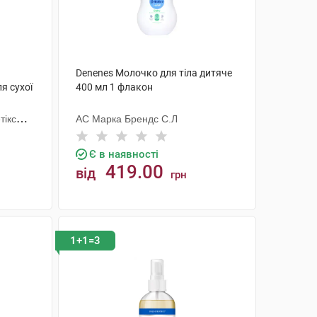
Denenes Молочко для тіла дитяче
я сухої
400 мл 1 флакон
тікс
АС Марка Брендс С.Л
Є в наявності
419.00
від
грн
КУПИТИ
1+1=3