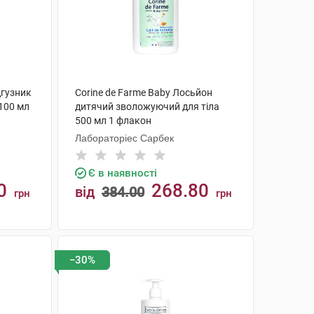
дгузник
Corine de Farme Baby Лосьйон
100 мл
дитячий зволожуючий для тіла
500 мл 1 флакон
Лабораторіес Сарбек
Є в наявності
0
268.80
від
384.00
грн
грн
КУПИТИ
−30%