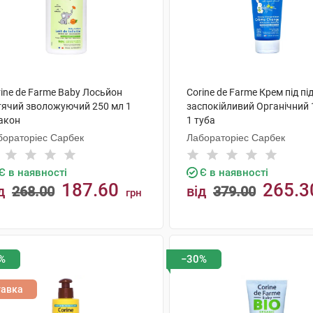
ine de Farme Baby Лосьйон
Corine de Farme Крем під пі
тячий зволожуючий 250 мл 1
заспокійливий Органічний 
акон
1 туба
бораторіес Сарбек
Лабораторіес Сарбек
Є в наявності
Є в наявності
187.60
265.3
д
268.00
від
379.00
грн
КУПИТИ
КУПИТИ
%
−30%
тавка