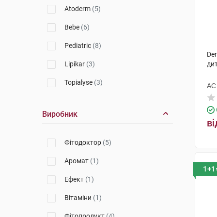
Evoluderm
(2)
Atoderm
(5)
Uriage
(8)
Bebe
(6)
Babe Laboratorios
(8)
Pediatric
(8)
Den
SVR
(3)
Lipikar
(3)
ди
Topicrem
(1)
Topialyse
(3)
АС
Agrado
(2)
AtopiControl
(1)
Виробник
Vichy
(6)
Urea
(2)
ві
Avene
(1)
Sun Protection
(1)
Фітодоктор
(5)
Capital Soleil
(6)
Аромат
(1)
1+1
Anthelios
(5)
Ефект
(1)
Bariesun
(2)
Вітаміни
(1)
Фітопродукт
(4)