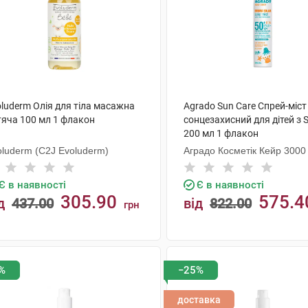
luderm Олія для тіла масажна
Agrado Sun Care Спрей-міст
тяча 100 мл 1 флакон
сонцезахисний для дітей з
200 мл 1 флакон
oluderm (C2J Evoluderm)
Аградо Косметік Кейр 3000 
Є в наявності
Є в наявності
305.90
575.4
д
437.00
від
822.00
грн
КУПИТИ
КУПИТИ
%
−25%
доставка