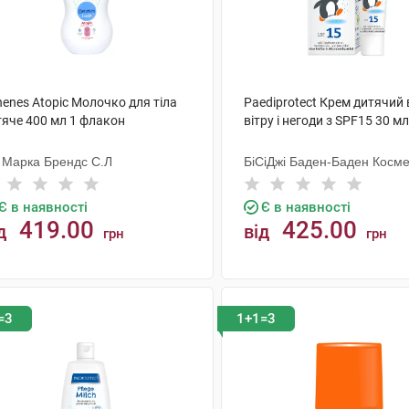
enes Atopic Молочко для тіла
Paediprotect Крем дитячий 
тяче 400 мл 1 флакон
вітру і негоди з SPF15 30 мл
 Марка Брендс С.Л
БіСіДжі Баден-Баден Косме
Груп Гмбх
Є в наявності
Є в наявності
419.00
425.00
д
від
грн
грн
КУПИТИ
КУПИТИ
=3
1+1=3