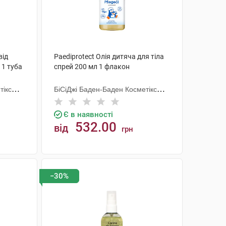
від
Paediprotect Олія дитяча для тіла
 1 туба
спрей 200 мл 1 флакон
тікс
БіСіДжі Баден-Баден Косметікс
Груп Гмбх
Є в наявності
532.00
від
грн
КУПИТИ
−30%