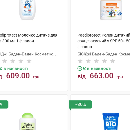
ediprotect Молочко дитяче для
Paediprotect Ролик дитячи
а 300 мл 1 флакон
cонцезахисний з SPF 50+ 50
флакон
СіДжі Баден-Баден Косметікс
БіСіДжі Баден-Баден Косме
уп Гмбх
Груп Гмбх
Є в наявності
Є в наявності
609.00
663.00
д
від
грн
грн
КУПИТИ
КУПИТИ
%
−30%