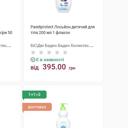
Paediprotect Лосьйон дитячий для
кіри 50
тіла 200 мл 1 флакон
тікс
БіСіДжі Баден-Баден Косметікс
Груп Гмбх
Є в наявності
395.00
від
грн
КУПИТИ
1+1=3
доставка