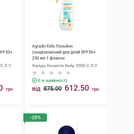
Agrado Kids Лосьйон
 SPF50+
сонцезахисний для дітей SPF50+
250 мл 1 флакон
С.Л.У.
Аградо Косметік Кейр 3000 С.Л.У.
Є в наявності
0
612.50
від
875.00
грн
грн
КУПИТИ
−20%