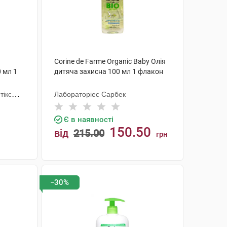
й
Corine de Farme Organic Baby Олія
 мл 1
дитяча захисна 100 мл 1 флакон
тікс
Лабораторіес Сарбек
Є в наявності
150.50
від
215.00
грн
КУПИТИ
−30%