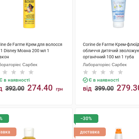
ine de Farme Крем для волосся
Corine de Farme Крем-флюї
 1 Disney Моана 200 мл 1
обличчя дитячий зволожу
акон
органічний 100 мл 1 туба
бораторіес Сарбек
Лабораторіес Сарбек
Є в наявності
Є в наявності
274.40
279.3
д
392.00
від
399.00
грн
КУПИТИ
КУПИТИ
%
−30%
тавка
доставка