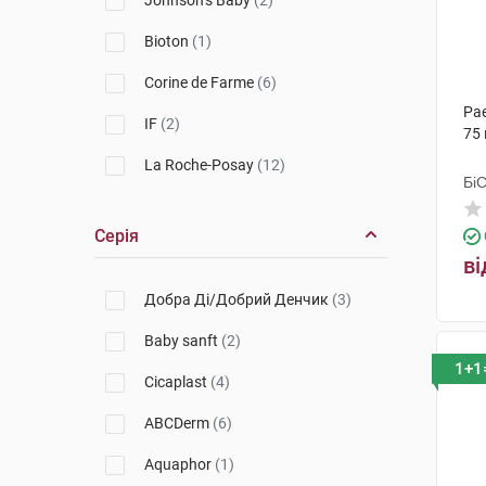
Johnson’s Baby
(2)
Bioton
(1)
Corine de Farme
(6)
Pae
IF
(2)
75 
La Roche-Posay
(12)
Бі
Гр
Фарміна
(1)
Серія
Bioderma
(11)
ві
Weleda
(10)
Добра Ді/Добрий Денчик
(3)
Eucerin
(5)
Baby sanft
(2)
1+1
Paediprotect
(9)
Cicaplast
(4)
Emolium
(4)
ABCDerm
(6)
Denenes
(2)
Aquaphor
(1)