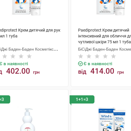
diprotect Крем дитячий для рук
Paediprotect Крем дитячий
мл 1 туба
інтенсивний для обличчя дл
чутливої шкіри 75 мл 1 туба
СіДжі Баден-Баден Косметікс
БіСіДжі Баден-Баден Косме
уп Гмбх
Груп Гмбх
Є в наявності
Є в наявності
402.00
414.00
д
від
грн
грн
КУПИТИ
КУПИТИ
=3
1+1=3