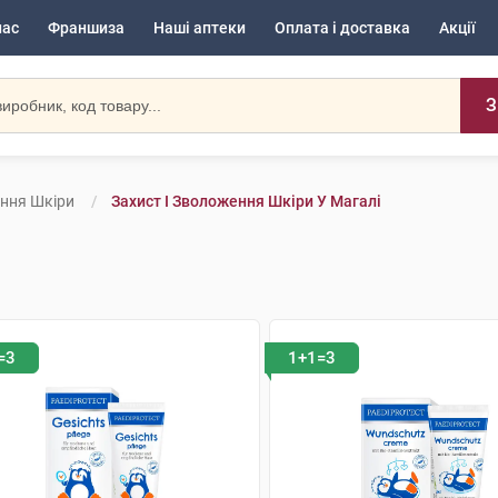
нас
Франшиза
Наші аптеки
Оплата і доставка
Акції
З
ення Шкіри
Захист І Зволоження Шкіри У Магалі
=3
1+1=3