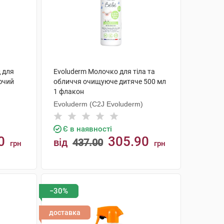
д для
Evoluderm Молочко для тіла та
ючий
обличчя очищуюче дитяче 500 мл
1 флакон
Evoluderm (C2J Evoluderm)
Є в наявності
0
305.90
від
437.00
грн
грн
КУПИТИ
−30%
доставка