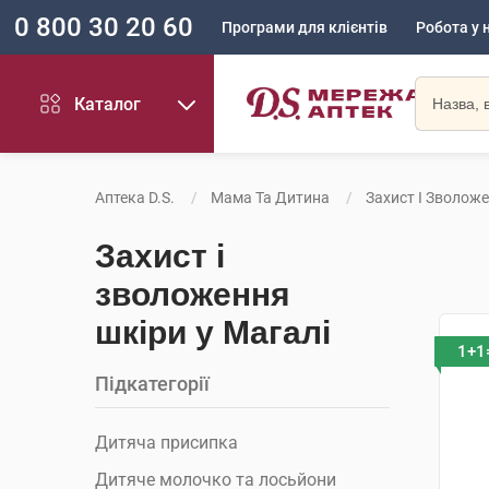
0 800 30 20 60
Програми для клієнтів
Робота у 
Каталог
Аптека D.S.
Мама Та Дитина
Захист І Зволож
Захист і
зволоження
шкіри у Магалі
1+1
Підкатегорії
Дитяча присипка
Дитяче молочко та лосьйони