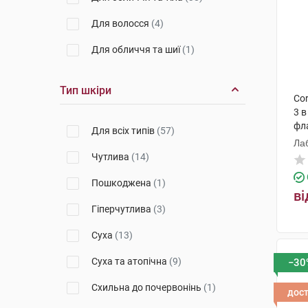
Фармзавод Єльфа
(1)
Для волосся
(4)
Laboratorios Babe, S.L.
(8)
Для обличчя та шиї
(1)
Ляборатуар SVR
(3)
Цетес Косметікс Поленд Сп.з
Тип шкіри
о.о.
(2)
Cor
3 в
Байєрсдорф Меніфекчурінг
фл
Познань
(4)
Для всіх типів
(57)
Ла
Лабораторія Ніжі
(1)
Чутлива
(14)
Чефаро Айленд
(1)
Пошкоджена
(1)
ві
Аградо Косметік Кейр 3000
Гіперчутлива
(3)
С.Л.У.
(2)
Суха
(13)
Косметік Актів Інтернаціональ
(6)
Суха та атопічна
(9)
−30
НАОС Екобайолоджі
(1)
Схильна до почервонінь
(1)
дос
П'єр Фабр Дермо-Косметик
(1)