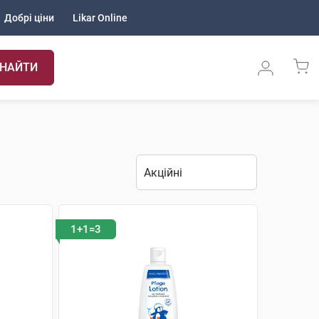
Добрі ціни
Likar Online
НАЙТИ
1+1=3