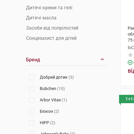
Дитячі креми та гелі
Дитячі масла
Засоби від попрілостей
Pae
обл
Сонцезахист для дітей
75 
Бі
Гр
Бренд
ві
Добрий дотик
(3)
Bubchen
(10)
1+1
Arbor Vitae
(1)
Біокон
(2)
HiPP
(2)