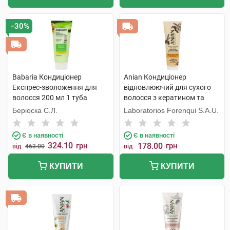
−30%
Babaria Кондиціонер
Anian Кондиціонер
Експрес-зволоження для
відновлюючий для сухого
волосся 200 мл 1 туба
волосся з кератином та
жожоба 250 мл 1 туба
Беріоска С.Л.
Laboratorios Forenqui S.A.U.
Є в наявності
Є в наявності
324.10
грн
178.00
грн
від
463.00
від
КУПИТИ
КУПИТИ