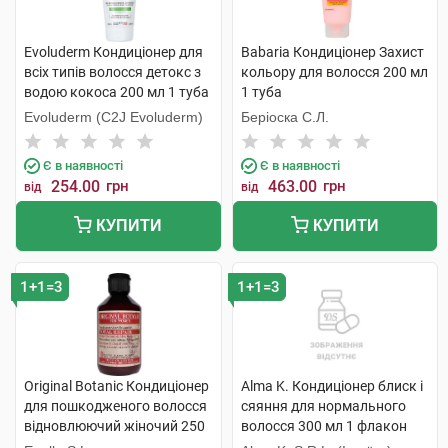
Evoluderm Кондиціонер для
Babaria Кондиціонер Захист
всіх типів волосся детокс з
кольору для волосся 200 мл
водою кокоса 200 мл 1 туба
1 туба
Evoluderm (C2J Evoluderm)
Беріоска С.Л.
Є в наявності
Є в наявності
254.00
грн
463.00
грн
від
від
КУПИТИ
КУПИТИ
1+1=3
1+1=3
Original Botanic Кондиціонер
Alma K. Кондиціонер блиск і
для пошкодженого волосся
сяяння для нормального
відновлюючий жіночий 250
волосся 300 мл 1 флакон
мл 1 флакон