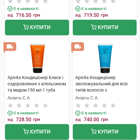
Є в наявності
Є в наявності
716.50
грн
719.50
грн
від
від
КУПИТИ
КУПИТИ
Apivita Кондиціонер Блиск і
Apivita Кондиціонер
оздоровлення з апельсином
зволожувальний для всіх
та медом 150 мл 1 туба
типів волосся з
гіалуроновою кислотою та
Апівіта С.А.
Апівіта С.А.
алое 150 мл 1 туба
Є в наявності
Є в наявності
728.50
грн
740.00
грн
від
від
КУПИТИ
КУПИТИ