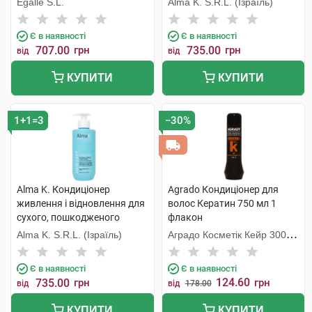
Egalle S.L.
Alma K. S.R.L. (Ізраїль)
Є в наявності
Є в наявності
707.00
грн
735.00
грн
від
від
КУПИТИ
КУПИТИ
1+1=3
−30%
Alma K. Кондиціонер
Agrado Кондиціонер для
живлення і відновлення для
волос Кератин 750 мл 1
сухого, пошкодженого
флакон
волосся 300 мл 1 флакон
Alma K. S.R.L. (Ізраїль)
Аградо Косметік Кейр 3000
С.Л.У.
Є в наявності
Є в наявності
124.60
735.00
грн
грн
від
від
178.00
КУПИТИ
КУПИТИ