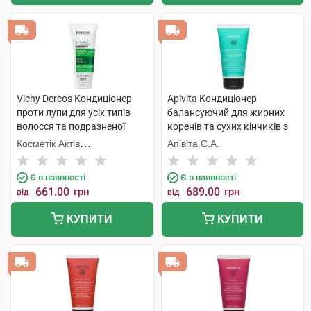
Vichy Dercos Кондиціонер
Apivita Кондиціонер
проти лупи для усіх типів
балансуючий для жирних
волосся та подразненої
коренів та сухих кінчиків з
шкіри 200 мл 1 флакон
кропивою та прополісом 150
Косметік Актів
Апівіта С.А.
мл 1 туба
Інтернаціональ
Є в наявності
Є в наявності
661.00
грн
689.00
грн
від
від
КУПИТИ
КУПИТИ