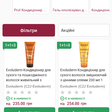
Prof Кондиціонер для волосся інтенсивне відновлення та сяяння
Гель-ополіскувач для волосся з екстрактом Півонії
Фільтри
1+1=3
1+1=3
Evoluderm Кондиціонер для
Evoluderm Кондиціонер для
сухого та пошкодженого
сухого волосся зміцнюючий
волосся живильний з
з цінними оліями 200 мл 1
аргановою олією 200 мл 1
туба
Evoluderm (C2J Evoluderm)
Evoluderm (C2J Evoluderm)
туба
Є в наявності
Є в наявності
235.00
грн
254.00
грн
від
від