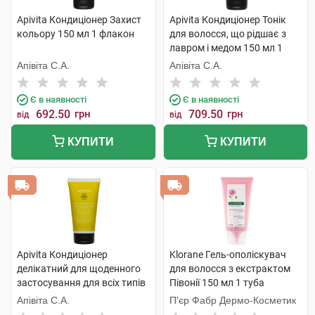
Apivita Кондиціонер Захист
Apivita Кондиціонер Тонік
кольору 150 мл 1 флакон
для волосся, що рідшає з
лавром і медом 150 мл 1
туба
Апівіта С.А.
Апівіта С.А.
Є в наявності
Є в наявності
692.50
грн
709.50
грн
від
від
КУПИТИ
КУПИТИ
Apivita Кондиціонер
Klorane Гель-ополіскувач
делікатний для щоденного
для волосся з екстрактом
застосування для всіх типів
Півонії 150 мл 1 туба
волосся з ромашкою та
Апівіта С.А.
П'єр Фабр Дермо-Косметик
медом 150 мл 1 туба