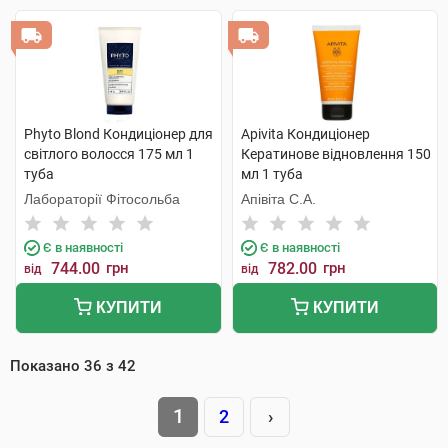
Phyto Blond Кондиціонер для
Apivita Кондиціонер
світлого волосся 175 мл 1
Кератинове відновлення 150
туба
мл 1 туба
Лабораторії Фітосольба
Апівіта С.А.
Є в наявності
Є в наявності
744.00
грн
782.00
грн
від
від
КУПИТИ
КУПИТИ
Показано
36
з
42
1
2
›