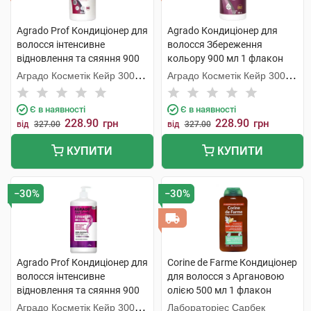
Agrado Prof Кондиціонер для
Agrado Кондиціонер для
волосся інтенсивне
волосся Збереження
відновлення та сяяння 900
кольору 900 мл 1 флакон
мл 1 флакон
Аградо Косметік Кейр 3000
Аградо Косметік Кейр 3000
С.Л.У.
С.Л.У.
Є в наявності
Є в наявності
228.90
228.90
грн
грн
від
327.00
від
327.00
КУПИТИ
КУПИТИ
−30%
−30%
Agrado Prof Кондиціонер для
Corine de Farme Кондиціонер
волосся інтенсивне
для волосся з Аргановою
відновлення та сяяння 900
олією 500 мл 1 флакон
мл 1 флакон
Аградо Косметік Кейр 3000
Лабораторіес Сарбек