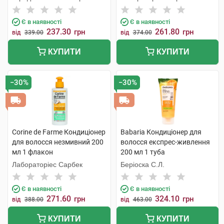
С.Л.У.
Є в наявності
Є в наявності
237.30
261.80
грн
грн
від
339.00
від
374.00
КУПИТИ
КУПИТИ
−30%
−30%
Corine de Farme Кондиціонер
Babaria Кондиціонер для
для волосся незмивний 200
волосся експрес-живлення
мл 1 флакон
200 мл 1 туба
Лабораторіес Сарбек
Беріоска С.Л.
Є в наявності
Є в наявності
271.60
324.10
грн
грн
від
388.00
від
463.00
КУПИТИ
КУПИТИ