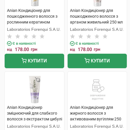
Anian Кондиціонер для
Anian Кондиціонер для
пошкодженного волосся з
пошкодженого волосся з
рослинним кератином
арганом живильний 250 мл
відновлюючий 250 мл 1 туба
1 туба
Laboratorios Forenqui S.A.U.
Laboratorios Forenqui S.A.U.
Є в наявності
Є в наявності
178.00
грн
178.00
грн
від
від
КУПИТИ
КУПИТИ
Anian Кондиціонер
Anian Кондиціонер для
зміцнюючий для слабкого
жирного волосся з
волосся з екстрактом цибулі
активованим вугіллям 250
250 мл 1 туба
мл 1 флакон
Laboratorios Forenqui S.A.U.
Laboratorios Forenqui S.A.U.