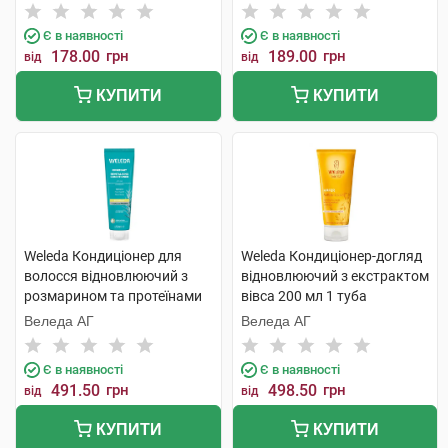
Є в наявності
Є в наявності
178.00
грн
189.00
грн
від
від
КУПИТИ
КУПИТИ
Weleda Кондиціонер для
Weleda Кондиціонер-догляд
волосся відновлюючий з
відновлюючий з екстрактом
розмарином та протеїнами
вівса 200 мл 1 туба
150 мл 1 туба
Веледа АГ
Веледа АГ
Є в наявності
Є в наявності
491.50
грн
498.50
грн
від
від
КУПИТИ
КУПИТИ