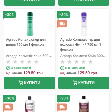
−30%
−30%
Agrado Кондиціонер для
Agrado Кондиціонер для
волос 750 мл 1 флакон
волосся Ніжний 750 мл 1
флакон
Аградо Косметік Кейр 3000
Аградо Косметік Кейр 3000
С.Л.У.
С.Л.У.
Є в наявності
Є в наявності
129.50
129.50
грн
грн
від
185.00
від
185.00
КУПИТИ
КУПИТИ
−30%
−30%