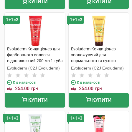
КУПИТИ
КУПИТИ
1+1=3
1+1=3
Evoluderm Кондиціонер для
Evoluderm Кондиціонер
фарбованого волосся
зволожуючий для
відновлюючий 200 мл 1 туба
нормального та сухого
волосся 200 мл 1 туба
Evoluderm (C2J Evoluderm)
Evoluderm (C2J Evoluderm)
Є в наявності
Є в наявності
254.00
грн
254.00
грн
від
від
КУПИТИ
КУПИТИ
1+1=3
1+1=3