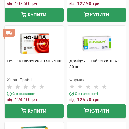
107.50
грн
122.90
грн
від
від
КУПИТИ
КУПИТИ
Но-шпа таблетки 40 мг 24 шт
Домідон IF таблетки 10 мг
30 шт
Хіноїн Прайвіт
Фармак
Є в наявності
Є в наявності
124.10
грн
125.70
грн
від
від
КУПИТИ
КУПИТИ