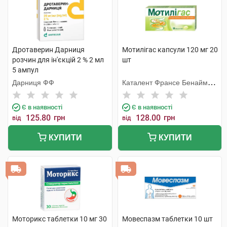
Дротаверин Дарниця
Мотилігас капсули 120 мг 20
розчин для ін'єкцій 2 % 2 мл
шт
5 ампул
Дарниця ФФ
Каталент Франсе Бенайм
СА
Є в наявності
Є в наявності
125.80
грн
128.00
грн
від
від
КУПИТИ
КУПИТИ
Моторикс таблетки 10 мг 30
Мовеспазм таблетки 10 шт