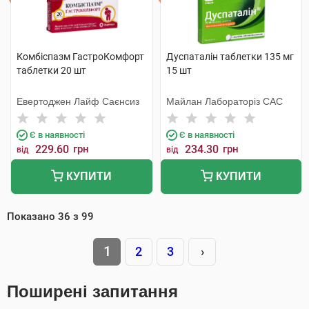
Комбіспазм ГастроКомфорт
Дуспаталін таблетки 135 мг
таблетки 20 шт
15 шт
Евертоджен Лайф Саєнсиз
Майлан Лабораторіз САС
Є в наявності
Є в наявності
229.60
грн
234.30
грн
від
від
КУПИТИ
КУПИТИ
Показано
36
з
99
1
2
3
›
Поширені запитання