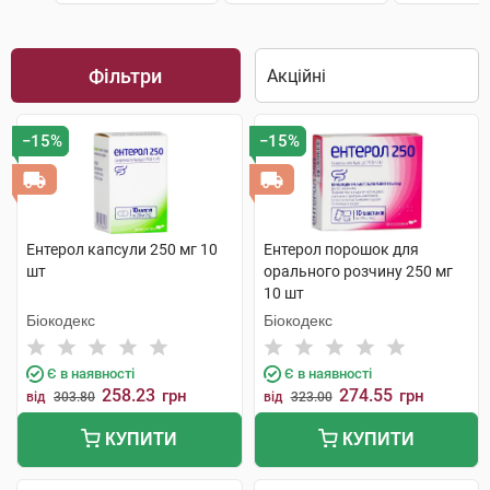
Фільтри
−15%
−15%
Ентерол капсули 250 мг 10
Ентерол порошок для
шт
орального розчину 250 мг
10 шт
Біокодекс
Біокодекс
Є в наявності
Є в наявності
258.23
274.55
грн
грн
від
303.80
від
323.00
КУПИТИ
КУПИТИ