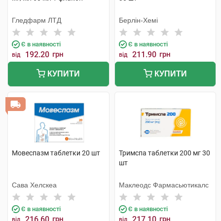
Гледфарм ЛТД
Берлін-Хемі
Є в наявності
Є в наявності
192.20
грн
211.90
грн
від
від
КУПИТИ
КУПИТИ
Мовеспазм таблетки 20 шт
Тримспа таблетки 200 мг 30
шт
Сава Хелскеа
Маклеодс Фармасьютикалс
Є в наявності
Є в наявності
216.60
грн
217.10
грн
від
від