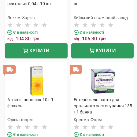
ректальні 0,04 г 10 шт
шт
Лекхім-Харків
Київський вітамінний завод
Є в наявності
Є в наявності
104.80
грн
106.30
грн
від
від
КУПИТИ
КУПИТИ
Атоксіл порошок 10 г 1
Ентеросгель паста для
флакон
орального застосування 135
г 1 банка
Орісіл-фарм
Креома-Фарм
Є в наявності
Є в наявності