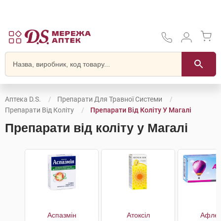
Аптека D.S.
Препарати Для Травної Системи
Препарати Від Коліту
Препарати Від Коліту У Магалі
Препарати від коліту у Магалі
Аспазмін
Атоксіл
Афлет