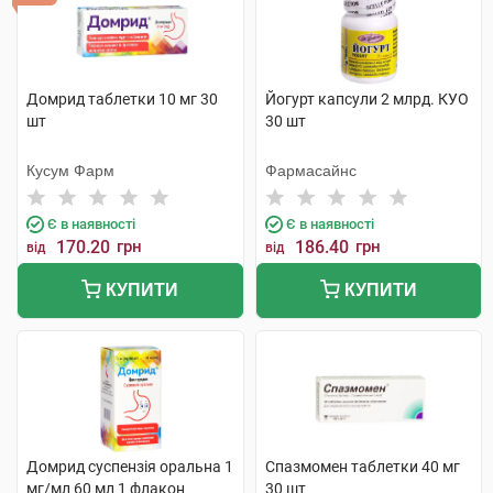
Домрид таблетки 10 мг 30
Йогурт капсули 2 млрд. КУО
шт
30 шт
Кусум Фарм
Фармасайнс
Є в наявності
Є в наявності
170.20
грн
186.40
грн
від
від
КУПИТИ
КУПИТИ
Домрид суспензія оральна 1
Спазмомен таблетки 40 мг
мг/мл 60 мл 1 флакон
30 шт