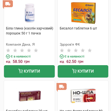
Біла глина (каолін харчовий)
Бесалол таблетки 6 шт
порошок 50 г 1 пачка
Компанія Дана, Я
Здоров'я ФК
Є в наявності
Є в наявності
58.50
грн
62.50
грн
від
від
КУПИТИ
КУПИТИ