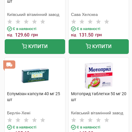
шт
Київський вітамінний завод
Сава Хелскеа
Є в наявності
Є в наявності
129.60
грн
131.50
грн
від
від
КУПИТИ
КУПИТИ
Еспумізан капсули 40 мг 25
Мотоприд таблетки 50 мг 20
шт
шт
Берлін-Хемі
Київський вітамінний завод
Є в наявності
Є в наявності