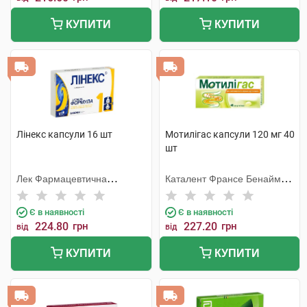
КУПИТИ
КУПИТИ
Лінекс капсули 16 шт
Мотилігас капсули 120 мг 40
шт
Лек Фармацевтична
Каталент Франсе Бенайм
компанія
СА
Є в наявності
Є в наявності
224.80
грн
227.20
грн
від
від
КУПИТИ
КУПИТИ