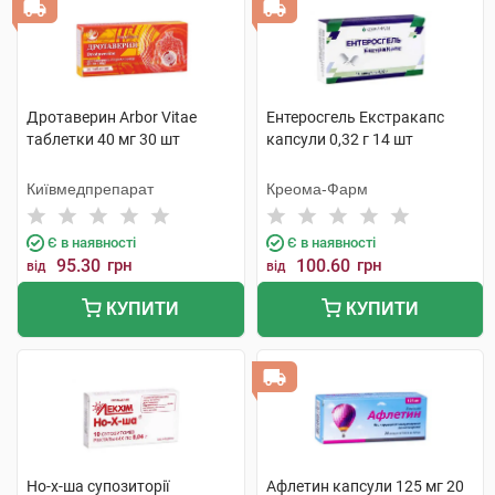
Дротаверин Arbor Vitae
Ентеросгель Екстракапс
таблетки 40 мг 30 шт
капсули 0,32 г 14 шт
Київмедпрепарат
Креома-Фарм
Є в наявності
Є в наявності
95.30
грн
100.60
грн
від
від
КУПИТИ
КУПИТИ
Но-х-ша супозиторії
Афлетин капсули 125 мг 20