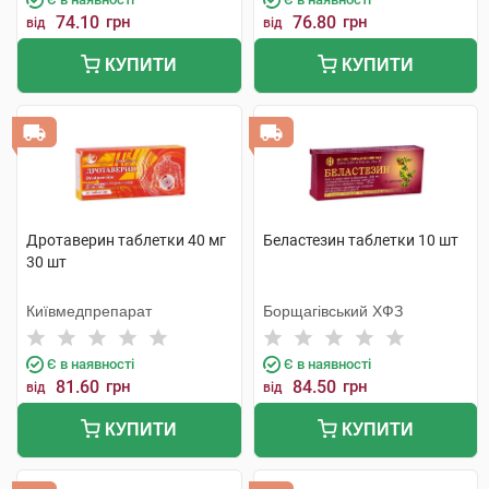
74.10
грн
76.80
грн
від
від
КУПИТИ
КУПИТИ
Дротаверин таблетки 40 мг
Беластезин таблетки 10 шт
30 шт
Київмедпрепарат
Борщагівський ХФЗ
Є в наявності
Є в наявності
81.60
грн
84.50
грн
від
від
КУПИТИ
КУПИТИ