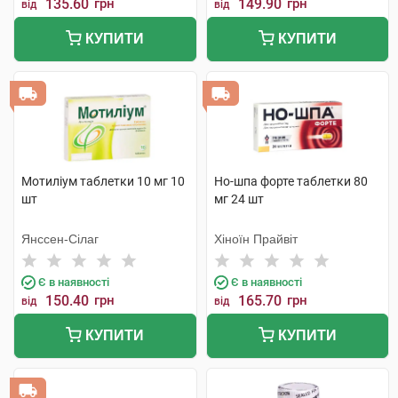
135.60
грн
149.90
грн
від
від
КУПИТИ
КУПИТИ
Мотиліум таблетки 10 мг 10
Но-шпа форте таблетки 80
шт
мг 24 шт
Янссен-Сілаг
Хіноїн Прайвіт
Є в наявності
Є в наявності
150.40
грн
165.70
грн
від
від
КУПИТИ
КУПИТИ