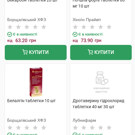
Бекарбон таблетки 20 шт
Но-шпа форте таблетки 80
мг 10 шт
Борщагівський ХФЗ
Хіноїн Прайвіт
Є в наявності
Є в наявності
63.20
грн
73.90
грн
від
від
КУПИТИ
КУПИТИ
Белалгін таблетки 10 шт
Дротаверину гідрохлорид
таблетки 40 мг 30 шт
Борщагівський ХФЗ
Лубнифарм
Є в наявності
Є в наявності