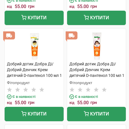
Є в наявності
Є в наявності
55.00
грн
55.00
грн
від
від
КУПИТИ
КУПИТИ
Добрий дотик Добра Ді/
Добрий дотик Добра Ді/
Добрий Денчик Крем
Добрий Денчик Крем
дитячий D-пантенол 100 мл 1
дитячий D-пантенол 100 мл 1
туба
туба
Фітопродукт
Фітопродукт
Є в наявності
Є в наявності
55.00
грн
55.00
грн
від
від
КУПИТИ
КУПИТИ