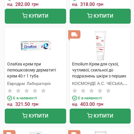
282.00
грн
318.00
грн
від
від
КУПИТИ
КУПИТИ
ОлаКеа крем при
Emolium Крем для сухої,
пелюшковому дерматиті
чутливої, схильної до
крем 40 г 1 туба
подразнень шкіри з перших
днів життя 75 мл 1 туба
Евродраг Лабораторіз
КОСМОНДЕ А.С. ЧЕСЬКА
РЕСПУБЛІКА
Є в наявності
Є в наявності
321.50
грн
403.00
грн
від
від
КУПИТИ
КУПИТИ