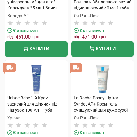
універсальний для дітей
Бальзам B5+ заспокоюючий
Календула 25 мл 1 банка
відновлюючий 40 мл 1 туба
Веледа АГ
Ля Рош-Позе
Є в наявності
Є в наявності
451.00
грн
471.00
грн
від
від
КУПИТИ
КУПИТИ
Uriage Bebe 1-й Крем
La Roche-Posay Lipikar
захисний для ділянки під
Syndet AP+ Крем-гель
підгузок 100 мл 1 туба
очищуючий для дуже сухої,
схильної до атопії шкіри 200
Урьяж
Ля Рош-Позе
мл 1 туба
Є в наявності
Є в наявності