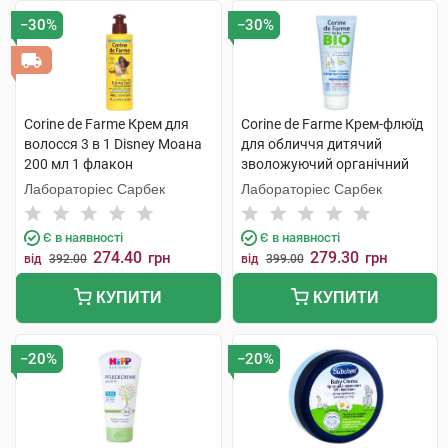
−30%
−30%
Corine de Farme Крем для
Corine de Farme Крем-флюїд
волосся 3 в 1 Disney Моана
для обличчя дитячий
200 мл 1 флакон
зволожуючий органічний
100 мл 1 туба
Лабораторіес Сарбек
Лабораторіес Сарбек
Є в наявності
Є в наявності
274.40
279.30
грн
грн
від
392.00
від
399.00
КУПИТИ
КУПИТИ
−20%
−20%