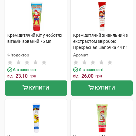
Крем дитячий Кіт у чоботях
Крем дитячий живильний з
вітамінізований 75 мл
екстрактом звіробою
Прекрасная шапочка 44 г 1
туба
Фітодоктор
Аромат
Є в наявності
Є в наявності
23.10
грн
26.00
грн
від
від
КУПИТИ
КУПИТИ