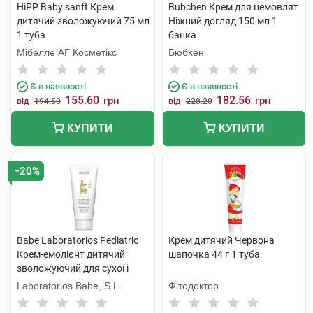
HiPP Baby sanft Крем
Bubchen Крем для немовлят
дитячий зволожуючий 75 мл
Ніжний догляд 150 мл 1
1 туба
банка
Мібелле АГ Косметікс
Бюбхен
Є в наявності
Є в наявності
155.60
182.56
грн
грн
від
194.50
від
228.20
КУПИТИ
КУПИТИ
−20%
Babe Laboratorios Pediatric
Крем дитячий Червона
Крем-емолієнт дитячий
шапочка 44 г 1 туба
зволожуючий для сухої і
атопічної шкіри 200 мл 1
Laboratorios Babe, S.L.
Фітодоктор
туба