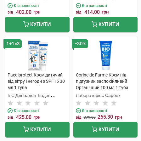
Є в наявності
Є в наявності
402.00
грн
414.00
грн
від
від
КУПИТИ
КУПИТИ
1+1=3
−30%
Paediprotect Крем дитячий
Corine de Farme Крем під
від вітру і негоди з SPF15 30
підгузник заспокійливий
мл 1 туба
Органічний 100 мл 1 туба
БіСіДжі Баден-Баден
Лабораторіес Сарбек
Косметікс Груп Гмбх
Є в наявності
Є в наявності
265.30
425.00
грн
грн
від
від
379.00
КУПИТИ
КУПИТИ