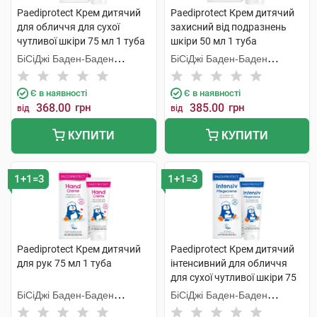
Paediprotect Крем дитячий
Paediprotect Крем дитячий
для обличчя для сухої
захисний від подразнень
чутливої шкіри 75 мл 1 туба
шкіри 50 мл 1 туба
БіСіДжі Баден-Баден
БіСіДжі Баден-Баден
Косметікс Груп Гмбх
Косметікс Груп Гмбх
Є в наявності
Є в наявності
368.00
грн
385.00
грн
від
від
КУПИТИ
КУПИТИ
1+1=3
1+1=3
Paediprotect Крем дитячий
Paediprotect Крем дитячий
для рук 75 мл 1 туба
інтенсивний для обличчя
для сухої чутливої шкіри 75
мл 1 туба
БіСіДжі Баден-Баден
БіСіДжі Баден-Баден
Косметікс Груп Гмбх
Косметікс Груп Гмбх