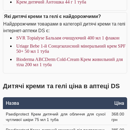
Крем дитячий Антошка 44 г 1 туба
Які дитячі креми та гелі є найдорожчими?
Найдорожчими товарами в категорії дитячі креми та гелі
інтернет-аптеки DS є:
SVR Topialyse Бальзам очищуючий 400 мл 1 флакон
Uriage Bebe 1-й Сонцезахисний мінеральний крем SPF
50+ 50 мл 1 туба
Bioderma ABCDerm Cold-Cream Крем живильний для
тіла 200 мл 1 туба
Дитячі креми та гелі ціна в аптеці DS
Назва
Ціна
Paediprotect Крем дитячий для обличчя для сухої
368.00
чутливої шкіри 75 мл 1 туба
грн