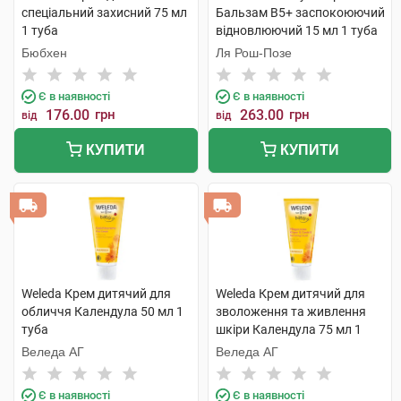
спеціальний захисний 75 мл
Бальзам B5+ заспокоюючий
1 туба
відновлюючий 15 мл 1 туба
Бюбхен
Ля Рош-Позе
Є в наявності
Є в наявності
176.00
грн
263.00
грн
від
від
КУПИТИ
КУПИТИ
Weleda Крем дитячий для
Weleda Крем дитячий для
обличчя Календула 50 мл 1
зволоження та живлення
туба
шкіри Календула 75 мл 1
туба
Веледа АГ
Веледа АГ
Є в наявності
Є в наявності