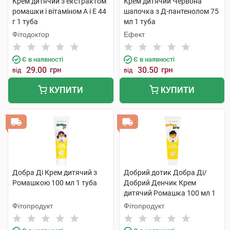
Крем дитячий з екстрактом
Крем дитячий Червона
ромашки і вітаміном А і Е 44
шапочка з Д-пантенолом 75
г 1 туба
мл 1 туба
Фітодоктор
Ефект
Є в наявності
Є в наявності
29.00
грн
30.50
грн
від
від
КУПИТИ
КУПИТИ
Добра Ді Крем дитячий з
Добрий дотик Добра Ді/
Ромашкою 100 мл 1 туба
Добрий Денчик Крем
дитячий Ромашка 100 мл 1
туба
Фітопродукт
Фітопродукт