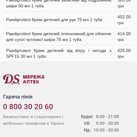
Paediprotect Крем дитячий захисний від подразнень
385.00
шкіри 50 мл 1 туба
грн
402.00
Paediprotect Крем дитячий для рук 75 мл 1 туба
грн
Paediprotect Крем дитячий інтенсивний для обличчя
414.00
для сухої чутливої шкіри 75 мл 1 туба
грн
Paediprotect Крем дитячий від вітру і негоди з
425.00
SPF15 30 мл 1 туба
грн
Гаряча лінія
0 800 30 20 60
Безкоштовно зі стаціонарних і
Будні:
8:00 - 21:00
мобільних телефонів в Україні
Сб:
9:00 - 20:00
Нд:
10:00 - 20:00