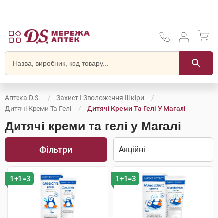
Аптека D.S.
Захист І Зволоження Шкіри
Дитячі Креми Та Гелі
Дитячі Креми Та Гелі У Магалі
Дитячі креми та гелі у Магалі
Фільтри
1+1=3
1+1=3