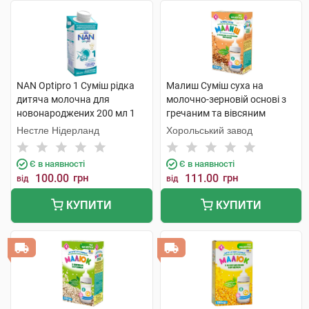
NAN Optipro 1 Суміш рідка
Малиш Суміш суха на
дитяча молочна для
молочно-зерновій основі з
новонароджених 200 мл 1
гречаним та вівсяним
пляшка
борошном від 6 місяців 350 г
Нестле Нідерланд
Хорольський завод
1 коробка
Є в наявності
Є в наявності
100.00
грн
111.00
грн
від
від
КУПИТИ
КУПИТИ