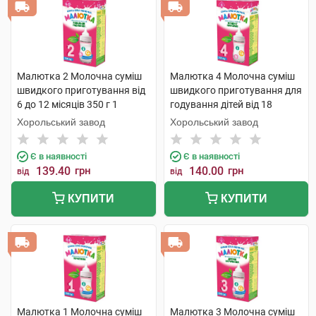
Малютка 2 Молочна суміш
Малютка 4 Молочна суміш
швидкого приготування від
швидкого приготування для
6 до 12 місяців 350 г 1
годування дітей від 18
коробка
місяців 350 г 1 коробка
Хорольський завод
Хорольський завод
Є в наявності
Є в наявності
139.40
грн
140.00
грн
від
від
КУПИТИ
КУПИТИ
Малютка 1 Молочна суміш
Малютка 3 Молочна суміш