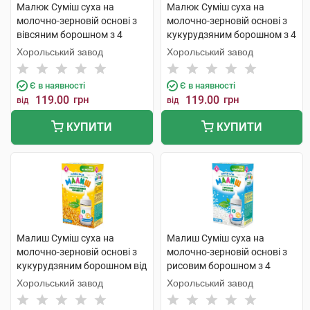
Малюк Суміш суха на
Малюк Суміш суха на
молочно-зерновій основі з
молочно-зерновій основі з
вівсяним борошном з 4
кукурудзяним борошном з 4
місяців 350 г 1 коробка
місяців 350 г 1 коробка
Хорольський завод
Хорольський завод
Є в наявності
Є в наявності
119.00
грн
119.00
грн
від
від
КУПИТИ
КУПИТИ
Малиш Суміш суха на
Малиш Суміш суха на
молочно-зерновій основі з
молочно-зерновій основі з
кукурудзяним борошном від
рисовим борошном з 4
4 місяців 350 г 1 коробка
місяців 350 г 1 коробка
Хорольський завод
Хорольський завод