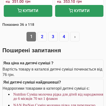
351.00
грн
353.10
грн
від
від
КУПИТИ
КУПИТИ
Показано
36
з
118
1
2
3
4
›
Поширені запитання
Яка ціна на дитячі суміші ?
Вартість товару в каталозі дитячі суміші починається від
76 грн.
Які дитячі суміші найдешевші?
Недорогими товарами в категорії дитячі суміші є:
Nutrilon Суміш молочна рідка для дітей від народження
до 6 місяців 70 мл 1 флакон
NAN PreNan Суміш молочна рідка для передчасно