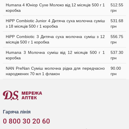
Humana 4 Юніор Сухе Молоко від 12 місяців 500 г 1
512.55
коробка
грн
HiPP Combiotic Junior 4 Дитяча суха молочна суміш
531.68
з 18 місяців 500 г 1 коробка
грн
HiPP Combiotic 3 Дитяча суха молочна суміш з 12
556.75
місяців 500 г 1 коробка
грн
Humana 3 Молочна суміш від 12 місяців 500 г 1
537.30
коробка
грн
NAN PreNan Суміш молочна рідка для передчасно
90.00
народжених 70 мл 1 флакон
грн
Гаряча лінія
0 800 30 20 60