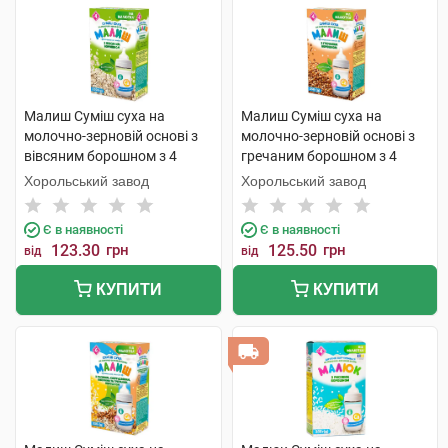
Малиш Суміш суха на
Малиш Суміш суха на
молочно-зерновій основі з
молочно-зерновій основі з
вівсяним борошном з 4
гречаним борошном з 4
місяців 350 г 1 коробка
місяців 350 г 1 коробка
Хорольський завод
Хорольський завод
Є в наявності
Є в наявності
123.30
грн
125.50
грн
від
від
КУПИТИ
КУПИТИ