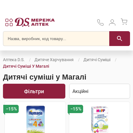
Аптека D.S.
Дитяче Харчування
Дитячі Суміші
Дитячі Суміші У Магалі
Дитячі суміші у Магалі
Фільтри
−15%
−15%