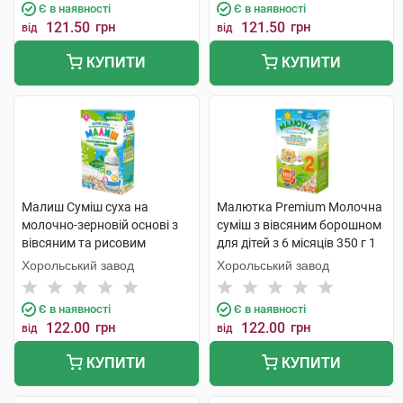
Є в наявності
Є в наявності
121.50
грн
121.50
грн
від
від
КУПИТИ
КУПИТИ
Малиш Суміш суха на
Малютка Premium Молочна
молочно-зерновій основі з
суміш з вівсяним борошном
вівсяним та рисовим
для дітей з 6 місяців 350 г 1
борошном від 6 місяців 350 г
коробка
Хорольський завод
Хорольський завод
1 коробка
Є в наявності
Є в наявності
122.00
грн
122.00
грн
від
від
КУПИТИ
КУПИТИ