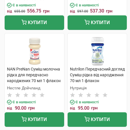
Є в наявності
Є в наявності
556.75
537.30
грн
грн
від
655.00
від
597.00
КУПИТИ
КУПИТИ
NAN PreNan Суміш молочна
Nutrilon Передчасний догляд
рідка для передчасно
Суміш рідка від народження
народжених 70 мл 1 флакон
70 мл 1 флакон
Нестле Дойчланд
Нутриція
Є в наявності
Є в наявності
90.00
грн
95.00
грн
від
від
КУПИТИ
КУПИТИ