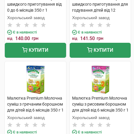
швидкого приготування від
швидкого приготування для
0 до 6 місяців 350 г 1
годування дітей від 12
коробка
місяців 350 г 1 коробка
Хорольський завод
Хорольський завод
Є в наявності
Є в наявності
140.00
грн
141.50
грн
від
від
КУПИТИ
КУПИТИ
Малютка Premium Молочна
Малютка Premium Молочна
суміш з гречаним борошном
суміш з рисовим борошном
для дітей від 6 місяців 350 г 1
для дітей від 6 місяців 350 г 1
коробка
коробка
Хорольський завод
Хорольський завод
Є в наявності
Є в наявності