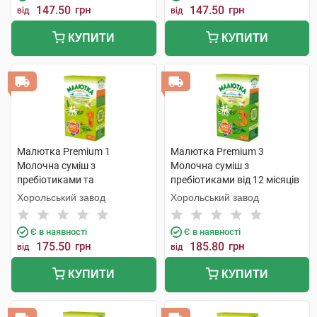
147.50
грн
147.50
грн
від
від
КУПИТИ
КУПИТИ
Малютка Premium 1
Малютка Premium 3
Молочна суміш з
Молочна суміш з
пребіотиками та
пребіотиками від 12 місяців
нуклеотидами від 0 до 6
350 г 1 коробка
Хорольський завод
Хорольський завод
місяців 350 г 1 коробка
Є в наявності
Є в наявності
175.50
грн
185.80
грн
від
від
КУПИТИ
КУПИТИ