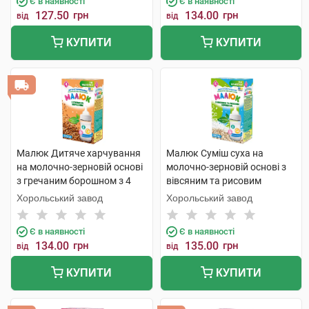
Є в наявності
Є в наявності
127.50
грн
134.00
грн
від
від
КУПИТИ
КУПИТИ
Малюк Дитяче харчування
Малюк Суміш суха на
на молочно-зерновій основі
молочно-зерновій основі з
з гречаним борошном з 4
вівсяним та рисовим
місяців 350 г 1 коробка
борошном з 6 місяців 350 г 1
Хорольський завод
Хорольський завод
коробка
Є в наявності
Є в наявності
134.00
грн
135.00
грн
від
від
КУПИТИ
КУПИТИ