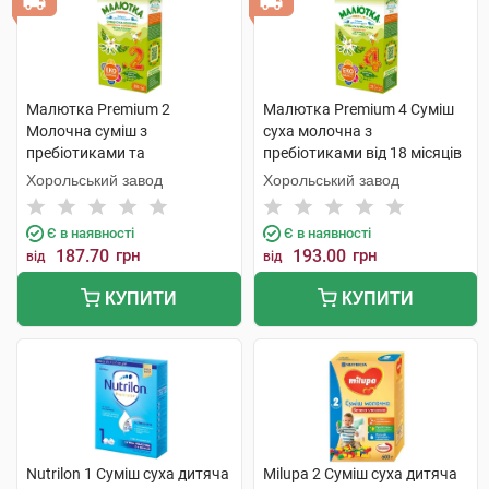
Малютка Premium 2
Малютка Premium 4 Суміш
Молочна суміш з
суха молочна з
пребіотиками та
пребіотиками від 18 місяців
нуклеотидами від 6 до 12
350 г 1 коробка
Хорольський завод
Хорольський завод
місяців 350 г 1 коробка
Є в наявності
Є в наявності
187.70
грн
193.00
грн
від
від
КУПИТИ
КУПИТИ
Nutrilon 1 Суміш суха дитяча
Milupa 2 Суміш суха дитяча