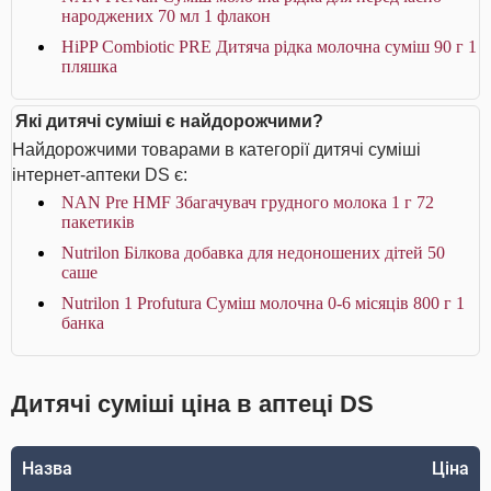
народжених 70 мл 1 флакон
HiPP Combiotic PRE Дитяча рідка молочна суміш 90 г 1
пляшка
Які дитячі суміші є найдорожчими?
Найдорожчими товарами в категорії дитячі суміші
інтернет-аптеки DS є:
NAN Pre HMF Збагачувач грудного молока 1 г 72
пакетиків
Nutrilon Білкова добавка для недоношених дітей 50
саше
Nutrilon 1 Profutura Суміш молочна 0-6 місяців 800 г 1
банка
Дитячі суміші ціна в аптеці DS
Назва
Ціна