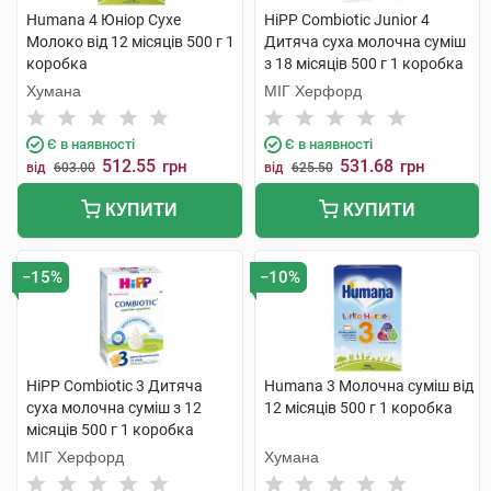
Humana 4 Юніор Сухе
HiPP Combiotic Junior 4
Молоко від 12 місяців 500 г 1
Дитяча суха молочна суміш
коробка
з 18 місяців 500 г 1 коробка
Хумана
МІГ Херфорд
Є в наявності
Є в наявності
512.55
531.68
грн
грн
від
603.00
від
625.50
КУПИТИ
КУПИТИ
−15%
−10%
HiPP Combiotic 3 Дитяча
Humana 3 Молочна суміш від
суха молочна суміш з 12
12 місяців 500 г 1 коробка
місяців 500 г 1 коробка
МІГ Херфорд
Хумана