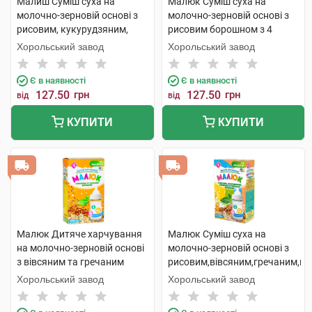
Малиш Суміш суха на
Малюк Суміш суха на
молочно-зерновій основі з
молочно-зерновій основі з
рисовим, кукурудзяним,
рисовим борошном з 4
вівсяним, гречаним
місяців 350 г 1 коробка
Хорольський завод
Хорольський завод
борошном з 6 міс. 350 г 1
коробка
Є в наявності
Є в наявності
127.50
грн
127.50
грн
від
від
КУПИТИ
КУПИТИ
Малюк Дитяче харчування
Малюк Суміш суха на
на молочно-зерновій основі
молочно-зерновій основі з
з вівсяним та гречаним
рисовим,вівсяним,гречаним,к
борошном з 6 місяців 350 г 1
борошном з 6 місяців 350 г 1
Хорольський завод
Хорольський завод
пачка
коробка