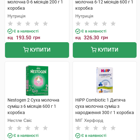
молочна 0-6 місяців 200 г 1
молочна 6-12 місяців 600 г 1
коробка
коробка
Нутриція
Нутриція
Є в наявності
Є в наявності
193.50
грн
326.30
грн
від
від
КУПИТИ
КУПИТИ
Nestogen 2 Суха молочна
HiPP Combiotic 1 Дитяча
суміш з 6 місяців 600 г 1
суха молочна суміш з
коробка
народження 300 г 1 коробка
Нестле Свіс
МІГ Херфорд
Є в наявності
Є в наявності