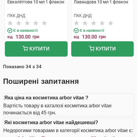
Евкаліптова 10 мл 1 флакон
Лавандова 10 мл 1 флакон
ПКК ДНД
ПКК ДНД
Є в наявності
Є в наявності
130.00
грн
130.00
грн
від
від
КУПИТИ
КУПИТИ
Показано
34
з
34
Поширені запитання
Яка ціна на косметика arbor vitae ?
Вартість товару в каталозі косметика arbor vitae
починається від 45 грн.
Які косметика arbor vitae найдешевші?
Недорогими товарами в категорії косметика arbor vitae є: