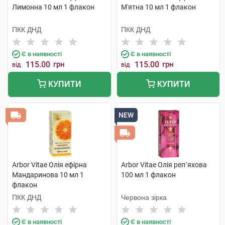
Лимонна 10 мл 1 флакон
М'ятна 10 мл 1 флакон
ПКК ДНД
ПКК ДНД
Є в наявності
Є в наявності
115.00
грн
115.00
грн
від
від
КУПИТИ
КУПИТИ
NEW
Arbor Vitae Олія ефірна
Arbor Vitae Олія реп`яхова
Мандаринова 10 мл 1
100 мл 1 флакон
флакон
ПКК ДНД
Червона зірка
Є в наявності
Є в наявності