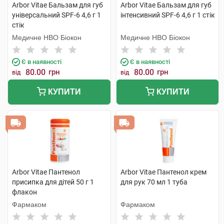
Arbor Vitae Бальзам для губ
Arbor Vitae Бальзам для губ
універсальний SPF-6 4,6 г 1
інтенсивний SPF-6 4,6 г 1 стік
стік
Медичне НВО Біокон
Медичне НВО Біокон
Є в наявності
Є в наявності
80.00
грн
80.00
грн
від
від
КУПИТИ
КУПИТИ
Arbor Vitae Пантенол
Arbor Vitae Пантенол крем
присипка для дітей 50 г 1
для рук 70 мл 1 туба
флакон
Фармаком
Фармаком