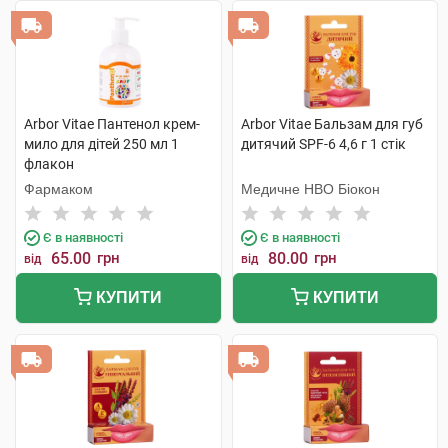
Arbor Vitae Пантенол крем-
Arbor Vitae Бальзам для губ
мило для дітей 250 мл 1
дитячий SPF-6 4,6 г 1 стік
флакон
Фармаком
Медичне НВО Біокон
Є в наявності
Є в наявності
65.00
грн
80.00
грн
від
від
КУПИТИ
КУПИТИ