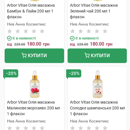
Arbor Vitae Олія масажна
Arbor Vitae Олія масажна
Бамбук & Лайм 200 мл 1
Зелений чай 200 мл 1
флакон
флакон
Нев Анна Косметикс
Нев Анна Косметикс
Є в наявності
Є в наявності
180.00
180.00
грн
грн
від
225.00
від
225.00
КУПИТИ
КУПИТИ
−20%
−20%
Arbor Vitae Олія масажна
Arbor Vitae Олія масажна
Малинове морозиво 200 мл
Солодке шампанське 200 мл
1 флакон
1 флакон
Нев Анна Косметикс
Нев Анна Косметикс