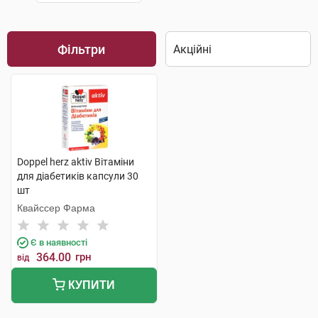
Фільтри
Doppel herz aktiv Вітаміни
для діабетиків капсули 30
шт
Квайссер Фарма
Є в наявності
364.00
грн
від
КУПИТИ