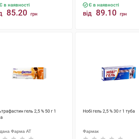
Є в наявності
Є в наявності
85.20
89.10
д
від
грн
грн
КУПИТИ
КУПИТИ
трафастин гель 2,5 % 50 г 1
Нобі гель 2,5 % 30 г 1 туба
ба
дана Фарма АТ
Фармак