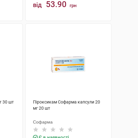
53.90
від
грн
КУПИТИ
г 30 шт
Піроксикам Софарма капсули 20
мг 20 шт
Софарма
Є в наявності