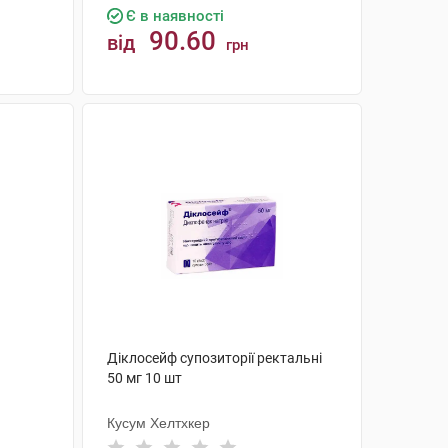
Є в наявності
90.60
від
грн
КУПИТИ
Діклосейф супозиторії ректальні
50 мг 10 шт
Кусум Хелтхкер