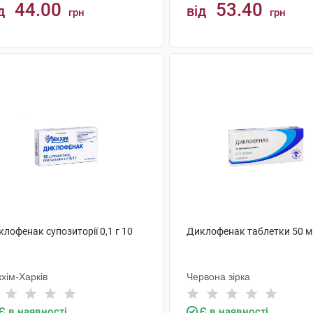
44.00
53.40
д
від
грн
грн
КУПИТИ
КУПИТИ
лофенак супозиторії 0,1 г 10
Диклофенак таблетки 50 м
хім-Харків
Червона зірка
Є в наявності
Є в наявності