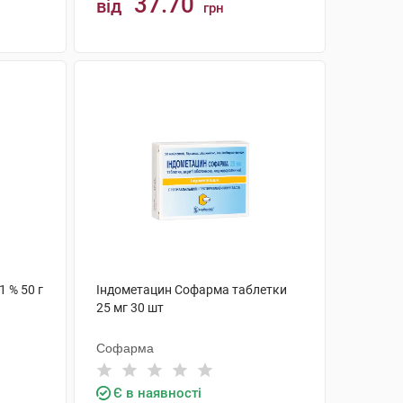
37.70
від
грн
КУПИТИ
 % 50 г
Індометацин Софарма таблетки
25 мг 30 шт
Софарма
Є в наявності