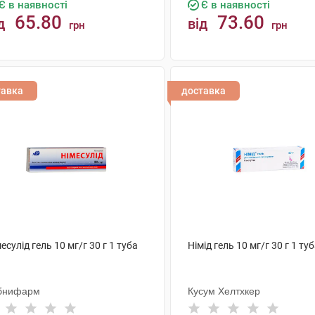
Є в наявності
Є в наявності
65.80
73.60
д
від
грн
грн
КУПИТИ
КУПИТИ
тавка
доставка
есулід гель 10 мг/г 30 г 1 туба
Німід гель 10 мг/г 30 г 1 ту
бнифарм
Кусум Хелтхкер