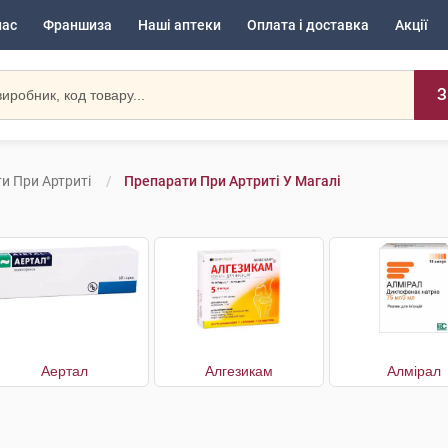
нас
Франшиза
Наші аптеки
Оплата і доставка
Акції
З
и При Артриті
Препарати При Артриті У Магалі
Аертал
Алгезикам
Алмірал