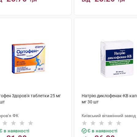
грн
грн
КУПИТИ
КУПИТИ
тофен Здоров'я таблетки 25 мг
Натрію диклофенак-КВ кап
 шт
мг 30 шт
оров'я ФК
Київський вітамінний завод
Є в наявності
Є в наявності