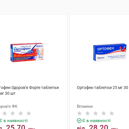
тофен-Здоров'я Форте таблетки
Ортофен таблетки 25 мг 30
мг 30 шт
оров'я ФК
Вітаміни
Є в наявності
Є в наявності
25.70
28.20
д
від