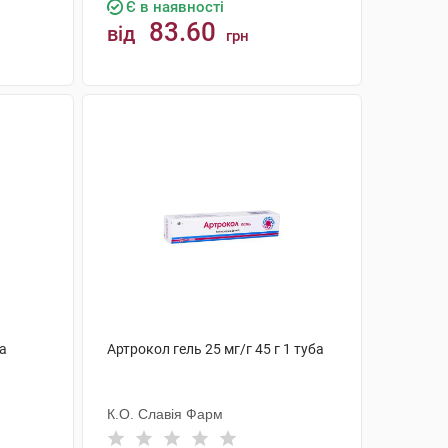
Є в наявності
83.60
від
грн
КУПИТИ
ба
Артрокол гель 25 мг/г 45 г 1 туба
К.О. Славія Фарм