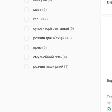
капсули
(9)
ві
Віола
(1)
мазь
(9)
Енк'юб Етікалз
(3)
гель
(42)
Дарниця ФФ
(3)
супозиторії ректальні
(9)
Дельфарм Хюнінг
(2)
розчин для ін'єкцій
(48)
Берлін-Хемі
(3)
крем
(6)
Емамі
(1)
емульсійний гель
(4)
Ментолатум Компані
(3)
розчин нашкірний
(1)
Хемофарм
(2)
емульгель
(4)
Бор
Менаріні Мануфактурінг
(3)
таблетки дисперговані
(3)
Меркле
(9)
суспензія для ін'єкцій
(6)
Те
Медокемі
(3)
порошок для оральної суспензії
(1)
Такеда
(3)