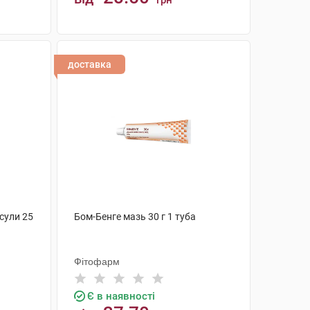
грн
КУПИТИ
доставка
сули 25
Бом-Бенге мазь 30 г 1 туба
Фітофарм
Є в наявності