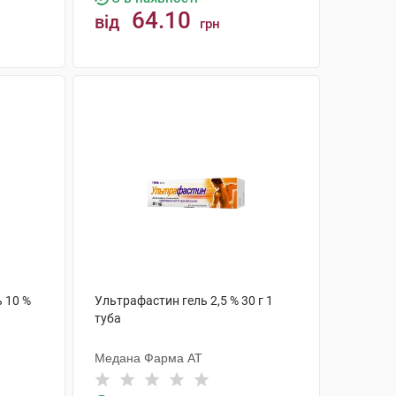
64.10
від
грн
КУПИТИ
 10 %
Ультрафастин гель 2,5 % 30 г 1
туба
Медана Фарма АТ