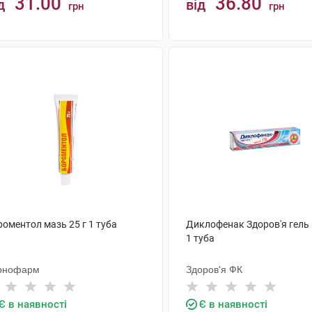
31.00
36.80
д
від
грн
грн
КУПИТИ
КУПИТИ
оментол мазь 25 г 1 туба
Диклофенак Здоров'я гель 1
1 туба
рнофарм
Здоров'я ФК
Є в наявності
Є в наявності