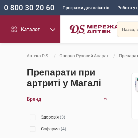
0 800 30 20 60
Програми для клієнтів
Робота у 
Каталог
Аптека D.S.
Опорно-Руховий Апарат
Препарат
Препарати при
артриті у Магалі
Бренд
Здоров'я
(3)
Софарма
(4)