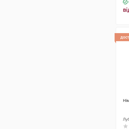
Хелп
(6)
ві
Ацино Фарма
(2)
Евертоджен Лайф Саєнсиз
(1)
Польфарма
(1)
дос
Фармасел
(2)
Новофарм-Біосинтез
(1)
Г.Л.Фарма
(1)
Ромфарм Компані
(5)
Фармахемі
(1)
Нім
Індустріас Фармасеутікас
Алмірал
(1)
Мефар Ілач Сан
(2)
Лу
Лек Фармасьютикалс д.д.
(1)