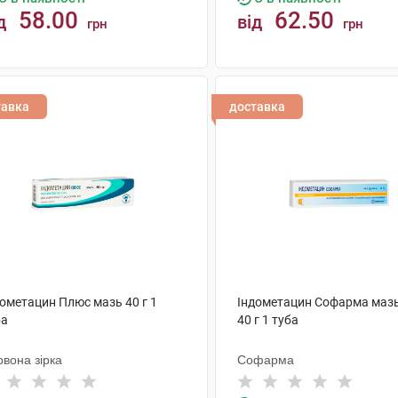
58.00
62.50
д
від
грн
грн
КУПИТИ
КУПИТИ
тавка
доставка
дометацин Плюс мазь 40 г 1
Індометацин Софарма мазь
ба
40 г 1 туба
вона зірка
Софарма