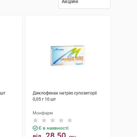
 шт
Диклофенак натрію супозиторії
0,05 г 10 шт
Монфарм
Є в наявності
28.50
від