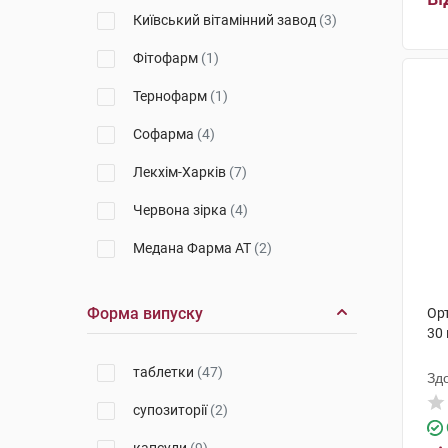
Київський вітамінний завод
(3)
Фітофарм
(1)
Тернофарм
(1)
Софарма
(4)
Лекхім-Харків
(7)
Червона зірка
(4)
Медана Фарма АТ
(2)
Лубнифарм
(3)
Форма випуску
Ор
Кусум Хелтхкер
(11)
30
К.О. Славія Фарм
(2)
таблетки
(47)
Зд
Фармак
(9)
супозиторії
(2)
Салютас Фарма
(10)