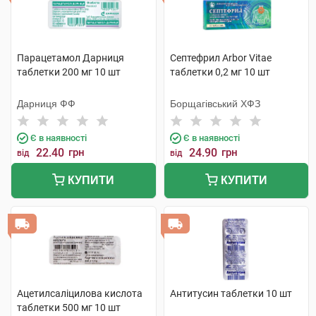
Парацетамол Дарниця
Септефрил Arbor Vitae
таблетки 200 мг 10 шт
таблетки 0,2 мг 10 шт
Дарниця ФФ
Борщагівський ХФЗ
Є в наявності
Є в наявності
22.40
грн
24.90
грн
від
від
КУПИТИ
КУПИТИ
Ацетилсаліцилова кислота
Антитусин таблетки 10 шт
таблетки 500 мг 10 шт