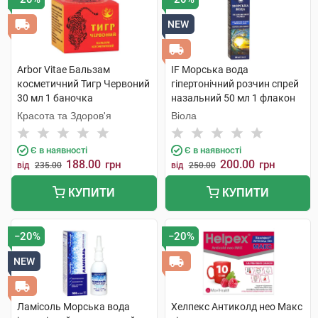
NEW
Arbor Vitae Бальзам
IF Морська вода
косметичний Тигр Червоний
гіпертонічний розчин спрей
30 мл 1 баночка
назальний 50 мл 1 флакон
Красота та Здоров'я
Віола
Є в наявності
Є в наявності
188.00
200.00
грн
грн
від
235.00
від
250.00
КУПИТИ
КУПИТИ
−20%
−20%
NEW
Ламісоль Морська вода
Хелпекс Антиколд нео Макс