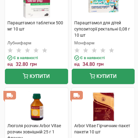
Парацетамол таблетки 500
Парацетамол для дітей
мг 10 шт
супозиторії ректальні 0,08 г
10 шт
Лубнифарм
Монфарм
Є в наявності
Є в наявності
32.80
грн
34.80
грн
від
від
КУПИТИ
КУПИТИ
Люголя розчин Arbor Vitae
Arbor Vitae Гірчичник-пакет
розчин зовнішній 25 г 1
пакети 10 шт