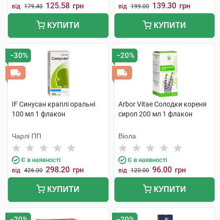
125.58
139.30
грн
грн
від
179.40
від
199.00
КУПИТИ
КУПИТИ
−30%
−20%
IF Синусан краплі оральні
Arbor Vitae Солодки кореня
100 мл 1 флакон
сироп 200 мл 1 флакон
Чарлі ПП
Віола
Є в наявності
Є в наявності
298.20
96.00
грн
грн
від
426.00
від
120.00
КУПИТИ
КУПИТИ
−20%
−20%