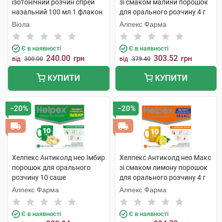
ізотонічний розчин спрей
зі смаком малини порошок
назальний 100 мл 1 флакон
для орального розчину 4 г
10 саше
Віола
Алпекс Фарма
Є в наявності
Є в наявності
240.00
303.52
грн
грн
від
300.00
від
379.40
КУПИТИ
КУПИТИ
−20%
−20%
Хелпекс Антиколд нео Імбир
Хелпекс Антиколд нео Макс
порошок для орального
зі смаком лимону порошок
розчину 10 саше
для орального розчину 4 г
10 саше
Алпекс Фарма
Алпекс Фарма
Є в наявності
Є в наявності