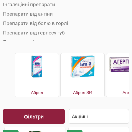
Інгаляційні препарати
Препарати від ангіни
Препарати від болю в горлі
Препарати від герпесу губ
Препарати від застуди
Препарати від кашлю
Препарати від нежитю
Препарати від температури
Противірусні препарати
Чай від застуди
Аброл
Аброл SR
Агер
Фільтри