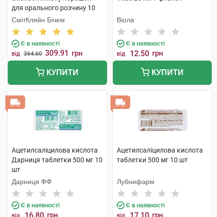
для орального розчину 10
шт
СмітКляйн Бічем
Віола
Є в наявності
Є в наявності
309.91
грн
12.50
грн
від
364.60
від
КУПИТИ
КУПИТИ
Ацетилсаліцилова кислота
Ацетилсаліцилова кислота
Дарниця таблетки 500 мг 10
таблетки 500 мг 10 шт
шт
Дарниця ФФ
Лубнифарм
Є в наявності
Є в наявності
16.80
грн
17.10
грн
від
від