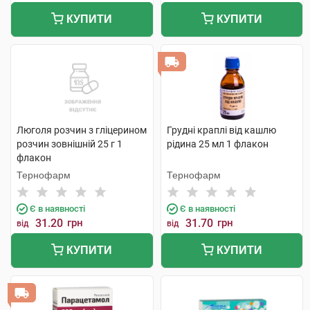
КУПИТИ
КУПИТИ
Люголя розчин з гліцерином
Грудні краплі від кашлю
розчин зовнішній 25 г 1
рідина 25 мл 1 флакон
флакон
Тернофарм
Тернофарм
Є в наявності
Є в наявності
31.20
грн
31.70
грн
від
від
КУПИТИ
КУПИТИ