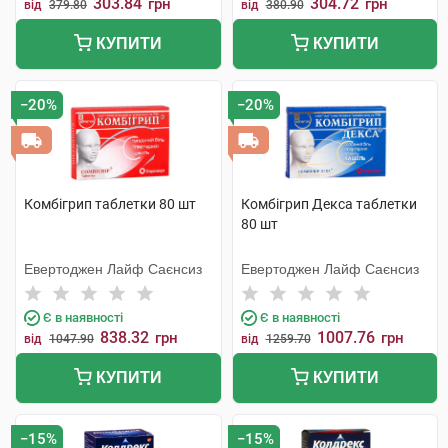
303.84
304.72
грн
грн
від
379.80
від
380.90
КУПИТИ
КУПИТИ
−20%
−20%
Комбігрип таблетки 80 шт
Комбігрип Декса таблетки
80 шт
Евертоджен Лайф Саєнсиз
Евертоджен Лайф Саєнсиз
Є в наявності
Є в наявності
838.32
1007.76
грн
грн
від
1047.90
від
1259.70
КУПИТИ
КУПИТИ
−15%
−15%