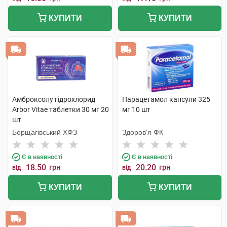
КУПИТИ
КУПИТИ
Амброксолу гідрохлорид
Парацетамол капсули 325
Arbor Vitae таблетки 30 мг 20
мг 10 шт
шт
Борщагівський ХФЗ
Здоров'я ФК
Є в наявності
Є в наявності
18.50
грн
20.20
грн
від
від
КУПИТИ
КУПИТИ