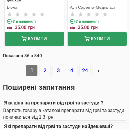
флакон
Віола
Ауп Сарепта-Медіпласт
Є в наявності
Є в наявності
35.00
грн
35.00
грн
від
від
КУПИТИ
КУПИТИ
Показано
36
з
840
1
2
3
4
24
›
Поширені запитання
Яка ціна на препарати від грві та застуди ?
Вартість товару в каталозі препарати від грві та застуди
починається від 1.3 грн.
Які препарати від грві та застуди найдешевші?