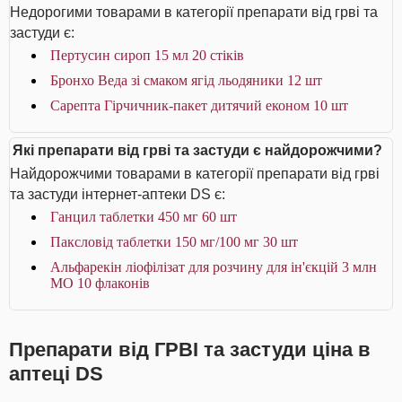
Недорогими товарами в категорії препарати від грві та
застуди є:
Пертусин сироп 15 мл 20 стіків
Бронхо Веда зі смаком ягід льодяники 12 шт
Сарепта Гірчичник-пакет дитячий економ 10 шт
Які препарати від грві та застуди є найдорожчими?
Найдорожчими товарами в категорії препарати від грві
та застуди інтернет-аптеки DS є:
Ганцил таблетки 450 мг 60 шт
Паксловід таблетки 150 мг/100 мг 30 шт
Альфарекін ліофілізат для розчину для ін'єкцій 3 млн
МО 10 флаконів
Препарати від ГРВІ та застуди ціна в
аптеці DS