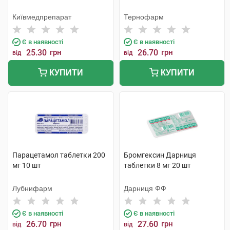
Київмедпрепарат
Тернофарм
Є в наявності
Є в наявності
25.30
грн
26.70
грн
від
від
КУПИТИ
КУПИТИ
Парацетамол таблетки 200
Бромгексин Дарниця
мг 10 шт
таблетки 8 мг 20 шт
Лубнифарм
Дарниця ФФ
Є в наявності
Є в наявності
26.70
грн
27.60
грн
від
від