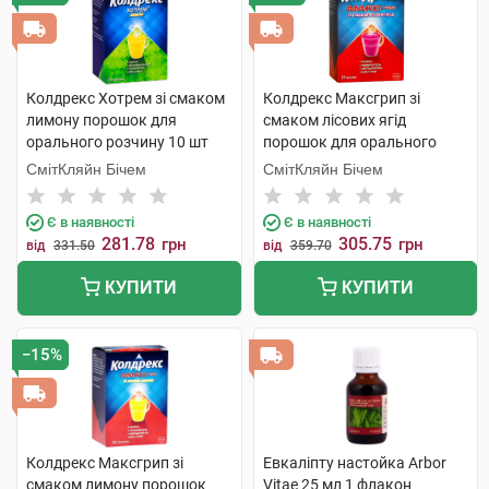
Колдрекс Хотрем зі смаком
Колдрекс Максгрип зі
лимону порошок для
смаком лісових ягід
орального розчину 10 шт
порошок для орального
розчину 10 пакетів
СмітКляйн Бічем
СмітКляйн Бічем
Є в наявності
Є в наявності
281.78
305.75
грн
грн
від
331.50
від
359.70
КУПИТИ
КУПИТИ
−15%
Колдрекс Максгрип зі
Евкаліпту настойка Arbor
смаком лимону порошок
Vitae 25 мл 1 флакон