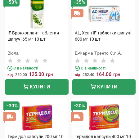
−50%
−35%
IF Бронхоплант таблетки
АЦ-Хелп IF таблетки шипучі
шипучі 65 мг 10 шт
600 мг 10 шт
Віола
Е-Фарма Тренто С.п.А.
Є в наявності
Є в наявності
125.00
164.06
грн
грн
від
250.00
від
252.40
КУПИТИ
КУПИТИ
−30%
−30%
Термідол капсули 200 мг 10
Термідол капсули 400 мг 10