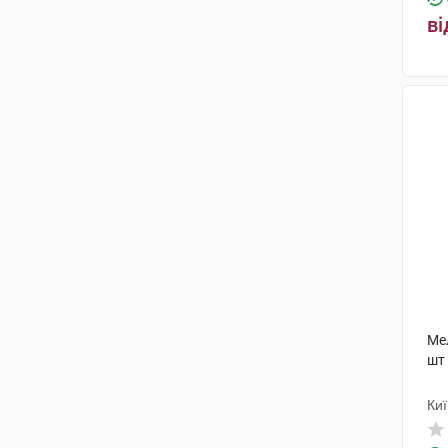
ві
Д-р Редді'с Лабораторіс
(2)
Наброс Фарма Пвт
(2)
Фарбіл Вальтроп
(1)
Свісс Капс
(2)
Ліхтенхельдт
(1)
КРКА
(4)
Долоргіт
(5)
Корея Юнайтед
(1)
Халеон КХ С.а.р.л.
(4)
Ме
шт
Алпекс Фарма
(3)
Киї
Анфарм Еллас
(1)