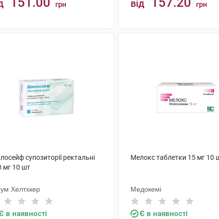
151.00
157.20
д
від
грн
грн
КУПИТИ
КУПИТИ
лосейф супозиторії ректальні
Мелокс таблетки 15 мг 10 
 мг 10 шт
сум Хелтхкер
Медокемі
Є в наявності
Є в наявності