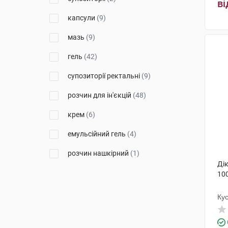
ві
Салютас Фарма
(10)
капсули
(9)
Віола
(1)
мазь
(9)
Дарниця ФФ
(3)
гель
(42)
Енк'юб Етікалз
(3)
супозиторії ректальні
(9)
Дельфарм Хюнінг
(2)
розчин для ін'єкцій
(48)
Берлін-Хемі
(3)
крем
(6)
Емамі
(1)
емульсійний гель
(4)
Ментолатум Компані
(3)
розчин нашкірний
(1)
Дік
Хемофарм
(2)
емульгель
(4)
100
Менаріні Мануфактурінг
(3)
таблетки дисперговані
(3)
Ку
Меркле
(9)
суспензія для ін'єкцій
(6)
Медокемі
(3)