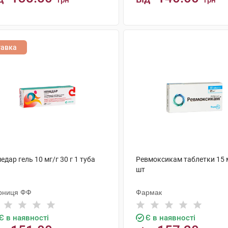
грн
грн
КУПИТИ
КУПИТИ
тавка
едар гель 10 мг/г 30 г 1 туба
Ревмоксикам таблетки 15 
шт
рниця ФФ
Фармак
Є в наявності
Є в наявності