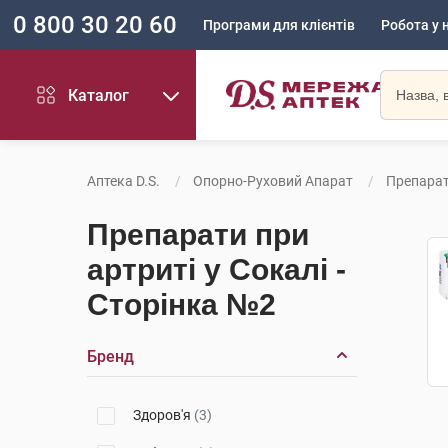
0 800 30 20 60
Програми для клієнтів
Робота у 
Каталог
Аптека D.S.
Опорно-Руховий Апарат
Препарат
Препарати при
артриті у Сокалі -
Сторінка №2
Бренд
Здоров'я
(3)