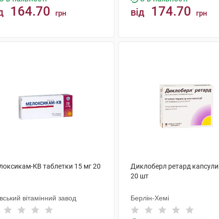
164.70
174.70
д
від
грн
грн
КУПИТИ
КУПИТИ
локсикам-КВ таблетки 15 мг 20
Диклоберл ретард капсули
20 шт
вський вітамінний завод
Берлін-Хемі