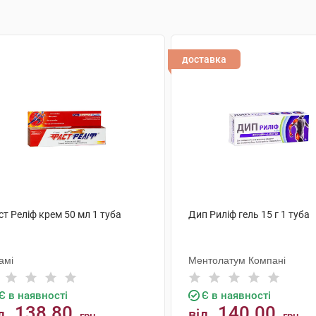
доставка
т Реліф крем 50 мл 1 туба
Дип Риліф гель 15 г 1 туба
амі
Ментолатум Компані
Є в наявності
Є в наявності
138.80
140.00
д
від