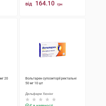
164.10
від
грн
КУПИТИ
мг 20
Вольтарен супозиторії ректальні
50 мг 10 шт
Дельфарм Хюнінг
Є в наявності