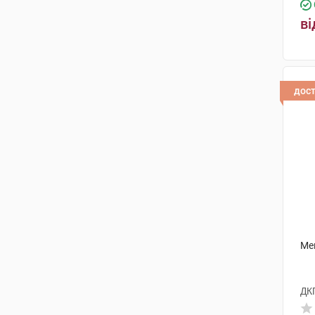
Борщагівський ХФЗ
(1)
ві
Евертоджен Лайф Саєнсиз
(1)
Хелп
(6)
Ацино Фарма
(2)
дос
Польфарма
(1)
Фармасел
(2)
Новофарм-Біосинтез
(1)
Ромфарм Компані
(5)
Г.Л.Фарма
(1)
Фармахемі
(1)
Мен
Індустріас Фармасеутікас
Алмірал
(1)
ДК
Мефар Ілач Сан
(2)