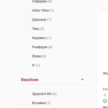
Софарма
(4)
Arbor Vitae
(1)
Дарниця
(1)
Тева
(3)
Фармекс
(1)
Ромфарм
(4)
Ебеве
(6)
IF
(1)
Фас
Виробник
Ем
Здоров'я ФК
(6)
Вітаміни
(1)
ві