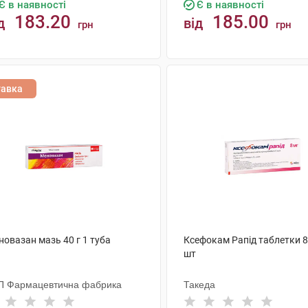
Є в наявності
Є в наявності
183.20
185.00
д
від
грн
грн
КУПИТИ
КУПИТИ
тавка
овазан мазь 40 г 1 туба
Ксефокам Рапід таблетки 8
шт
П Фармацевтична фабрика
Такеда