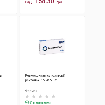
158.30
від
грн
КУПИТИ
шт
Ревмоксикам супозиторії
ректальні 15 мг 5 шт
Фармак
Є в наявності