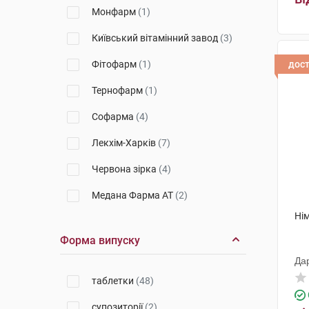
Монфарм
(1)
Київський вітамінний завод
(3)
Фітофарм
(1)
дос
Тернофарм
(1)
Софарма
(4)
Лекхім-Харків
(7)
Червона зірка
(4)
Медана Фарма АТ
(2)
Нім
Лубнифарм
(3)
Форма випуску
Кусум Хелтхкер
(12)
Да
К.О. Славія Фарм
(2)
таблетки
(48)
Фармак
(9)
супозиторії
(2)