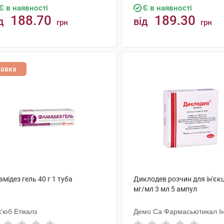
Є в наявності
Є в наявності
188.70
189.30
д
від
грн
грн
КУПИТИ
КУПИТИ
тавка
мідез гель 40 г 1 туба
Диклодев розчин для ін'єкц
мг/мл 3 мл 5 ампул
'юб Етікалз
Демо Са Фармасьютикал Ін