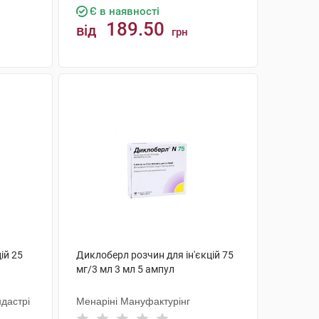
Є в наявності
189.50
від
грн
КУПИТИ
ій 25
Диклоберл розчин для ін'єкцій 75
мг/3 мл 3 мл 5 ампул
дастрі
Менаріні Мануфактурінг