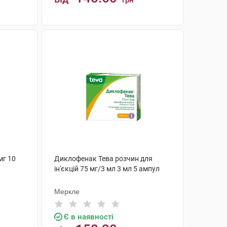
грн
КУПИТИ
мг 10
Диклофенак Тева розчин для
ін'єкцій 75 мг/3 мл 3 мл 5 ампул
Меркле
Є в наявності