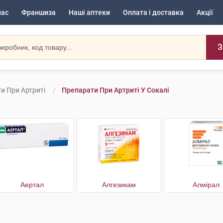
нас
Франшиза
Наші аптеки
Оплата і доставка
Акції
З
и При Артриті
Препарати При Артриті У Сокалі
Аертал
Алгезикам
Алмірал