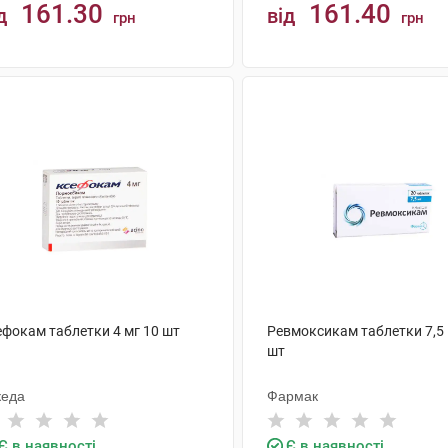
161.30
161.40
д
від
грн
грн
КУПИТИ
КУПИТИ
ефокам таблетки 4 мг 10 шт
Ревмоксикам таблетки 7,5 
шт
кеда
Фармак
Є в наявності
Є в наявності