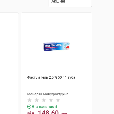
Фастум гель 2,5 % 50 г 1 туба
Менаріні Мануфактурінг
Є в наявності
148.60
від