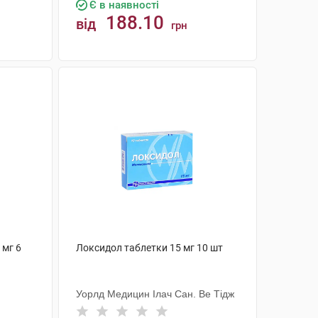
Є в наявності
188.10
від
грн
КУПИТИ
 мг 6
Локсидол таблетки 15 мг 10 шт
Уорлд Медицин Ілач Сан. Ве Тідж