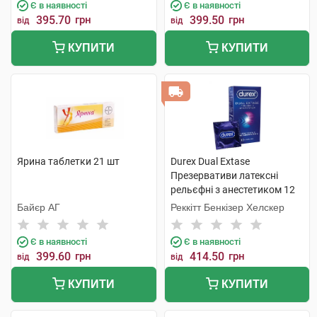
Є в наявності
Є в наявності
395.70
грн
399.50
грн
від
від
КУПИТИ
КУПИТИ
Ярина таблетки 21 шт
Durex Dual Extase
Презервативи латексні
рельєфні з анестетиком 12
шт
Байєр АГ
Реккітт Бенкізер Хелскер
Є в наявності
Є в наявності
399.60
грн
414.50
грн
від
від
КУПИТИ
КУПИТИ