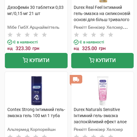
Дезофемін 30 таблетки 0,03
Durex Real Feel Інтимний
мг/0,15 мг 21 шт
гель-змазка на силиконовій
основі для більш тривалого
зволоження 50 мл 1 флакон
Мібе ГмбХ Арцнайміттель
Реккітт Бенкізер Хелскер
Мануфектурінг
Є в наявності
Є в наявності
323.30
грн
325.00
грн
від
від
КУПИТИ
КУПИТИ
Contex Strong Інтимний гель-
Durex Naturals Sensitive
змазка гель 100 мл 1 туба
Інтимний гель-змазка
заспокійливий ефект алое
вера 100 мл 1 туба
Альтермед Корпорейшн
Реккітт Бенкізер Хелскер