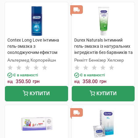
Contex Long Love Інтимна
Durex Naturals Інтимний
гель-змазка з
гель-змазка із натуральних
охолоджуючим ефектом
інгредієнтів без барвників та
гель 100 мл 1 флакон
ароматизаторів 100 мл 1
Альтермед Корпорейшн
Реккітт Бенкізер Хелскер
туба
Є в наявності
Є в наявності
350.50
грн
358.00
грн
від
від
КУПИТИ
КУПИТИ