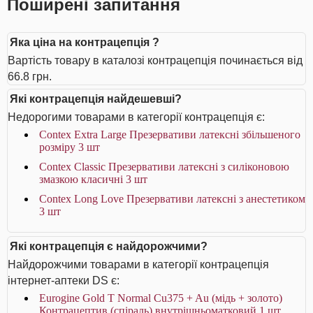
Поширені запитання
Яка ціна на контрацепція ?
Вартість товару в каталозі контрацепція починається від
66.8 грн.
Які контрацепція найдешевші?
Недорогими товарами в категорії контрацепція є:
Contex Extra Large Презервативи латексні збільшеного
розміру 3 шт
Contex Classic Презервативи латексні з силіконовою
змазкою класичні 3 шт
Contex Long Love Презервативи латексні з анестетиком
3 шт
Які контрацепція є найдорожчими?
Найдорожчими товарами в категорії контрацепція
інтернет-аптеки DS є:
Eurogine Gold T Normal Cu375 + Au (мідь + золото)
Контрацептив (спіраль) внутрішньоматковий 1 шт