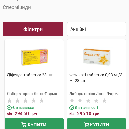
Сперміциди
Фільтри
Діфенда таблетки 28 шт
Фемінаті таблетки 0,03 мг/3
мг 28 шт
Лабораторіос Леон Фарма
Лабораторіос Леон Фарма
Є в наявності
Є в наявності
294.50
грн
295.10
грн
від
від
КУПИТИ
КУПИТИ