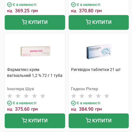
Є в наявності
Є в наявності
369.25
грн
370.80
грн
від
від
КУПИТИ
КУПИТИ
Фарматекс крем
Ригевідон таблетки 21 шт
вагінальний 1,2 % 72 г 1 туба
Іннотера Шузі
Гедеон Ріхтер
Є в наявності
Є в наявності
375.60
грн
384.90
грн
від
від
КУПИТИ
КУПИТИ