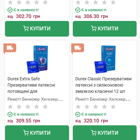
Є в наявності
Є в наявності
302.70
грн
306.30
грн
від
від
КУПИТИ
КУПИТИ
Durex Extra Safe
Durex Classic Презервативи
Презервативи латексні
латексні з силіконовою
потовщені для
змазкою класичні 12 шт
максимальної надійністі 12
Реккітт Бенкізер Хелскер
Реккітт Бенкізер Хелскер
шт
Мануфектурінг
Мануфектурінг
Є в наявності
Є в наявності
309.55
грн
320.10
грн
від
від
КУПИТИ
КУПИТИ