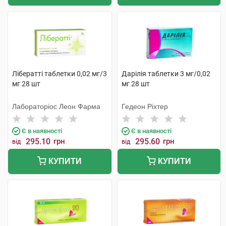
Лібератті таблетки 0,02 мг/3
Дарілія таблетки 3 мг/0,02
мг 28 шт
мг 28 шт
Лабораторіос Леон Фарма
Гедеон Ріхтер
Є в наявності
Є в наявності
295.10
грн
295.60
грн
від
від
КУПИТИ
КУПИТИ