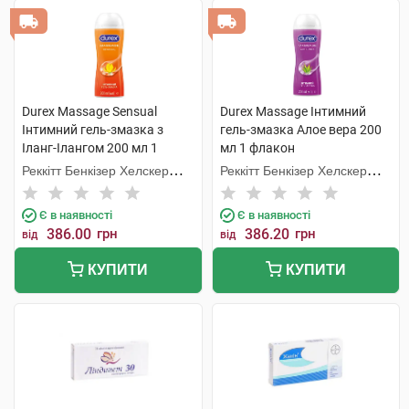
Durex Massage Sensual
Durex Massage Інтимний
Інтимний гель-змазка з
гель-змазка Алое вера 200
Іланг-Ілангом 200 мл 1
мл 1 флакон
флакон
Реккітт Бенкізер Хелскер
Реккітт Бенкізер Хелскер
Мануфектурінг
Мануфектурінг
Є в наявності
Є в наявності
386.00
грн
386.20
грн
від
від
КУПИТИ
КУПИТИ