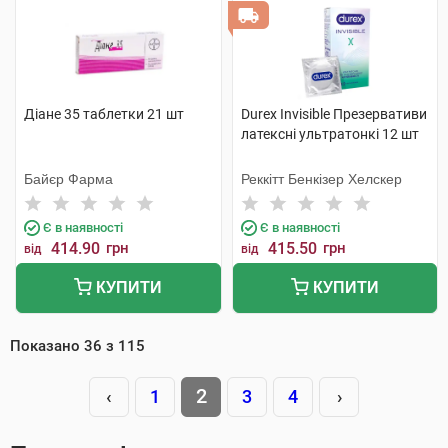
Діане 35 таблетки 21 шт
Durex Invisible Презервативи
латексні ультратонкі 12 шт
Байєр Фарма
Реккітт Бенкізер Хелскер
Є в наявності
Є в наявності
414.90
грн
415.50
грн
від
від
КУПИТИ
КУПИТИ
Показано
36
з
115
2
‹
1
3
4
›