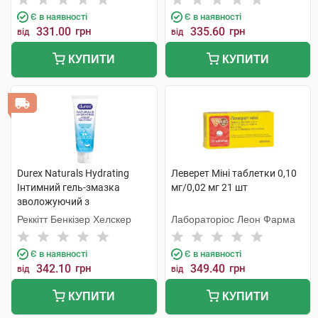
Є в наявності
Є в наявності
331.00
грн
335.60
грн
від
від
КУПИТИ
КУПИТИ
Durex Naturals Hydrating
Леверет Міні таблетки 0,10
Інтимний гель-змазка
мг/0,02 мг 21 шт
зволожуючий з
гіалуроновою кислотою 100
Реккітт Бенкізер Хелскер
Лабораторіос Леон Фарма
мл 1 туба
Є в наявності
Є в наявності
342.10
грн
349.40
грн
від
від
КУПИТИ
КУПИТИ