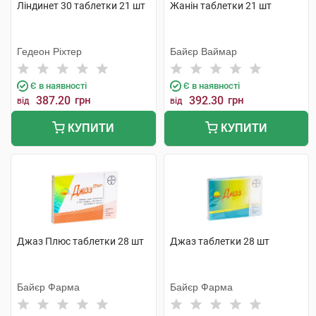
Ліндинет 30 таблетки 21 шт
Жанін таблетки 21 шт
Гедеон Ріхтер
Байєр Ваймар
Є в наявності
Є в наявності
387.20
грн
392.30
грн
від
від
КУПИТИ
КУПИТИ
Джаз Плюс таблетки 28 шт
Джаз таблетки 28 шт
Байєр Фарма
Байєр Фарма