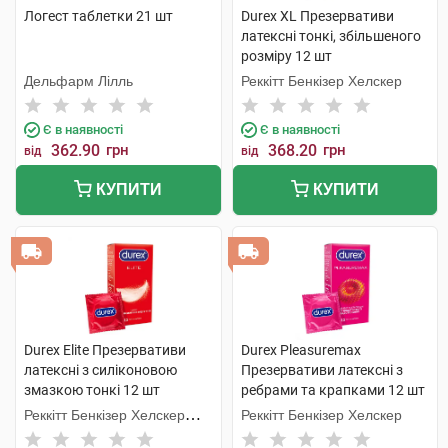
Логест таблетки 21 шт
Durex XL Презервативи
латексні тонкі, збільшеного
розміру 12 шт
Дельфарм Лілль
Реккітт Бенкізер Хелскер
Є в наявності
Є в наявності
362.90
грн
368.20
грн
від
від
КУПИТИ
КУПИТИ
Durex Elite Презервативи
Durex Pleasuremax
латексні з силіконовою
Презервативи латексні з
змазкою тонкі 12 шт
ребрами та крапками 12 шт
Реккітт Бенкізер Хелскер
Реккітт Бенкізер Хелскер
Мануфектурінг