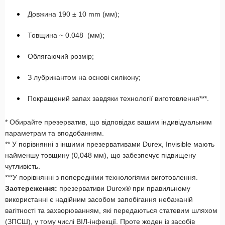
Довжина 190 ± 10 mm (мм);
Товщина ~ 0.048 (мм);
Облягаючий розмір;
З лубрикантом на основі силікону;
Покращений запах завдяки технології виготовлення***.
* Обирайте презерватив, що відповідає вашим індивідуальним
параметрам та вподобанням.
** У порівнянні з іншими презервативами Durex, Invisible мають
найменшу товщину (0,048 мм), що забезпечує підвищену
чутливість.
***У порівнянні з попередніми технологіями виготовлення.
Застереження:
презервативи Durex® при правильному
використанні є надійним засобом запобігання небажаній
вагітності та захворюванням, які передаються статевим шляхом
(ЗПСШ), у тому числі ВІЛ-інфекції. Проте жоден із засобів