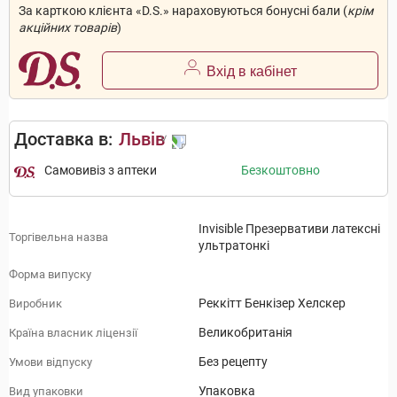
За карткою клієнта «D.S.» нараховуються бонусні бали (
крім
акційних товарів
)
Вхід в кабінет
Доставка в:
Львів
Самовивіз з аптеки
Безкоштовно
Invisible Презервативи латексні
Торгівельна назва
ультратонкі
Форма випуску
Реккітт Бенкізер Хелскер
Виробник
Великобританія
Країна власник ліцензії
Без рецепту
Умови відпуску
Упаковка
Вид упаковки