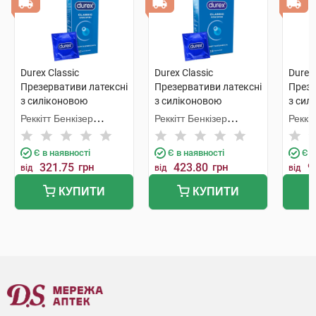
Durex Classic
Durex Classic
Durex 
Презервативи латексні
Презервативи латексні
Презе
з силіконовою
з силіконовою
з сил
змазкою класичні 12
змазкою класичні 18
змазк
Реккітт Бенкізер
Реккітт Бенкізер
Реккіт
шт
шт
Хелскер
Хелскер
Хелск
Мануфектурінг
Мануфектурінг
Мануф
Є в наявності
Є в наявності
Є в
321.75
грн
423.80
грн
9
від
від
від
КУПИТИ
КУПИТИ