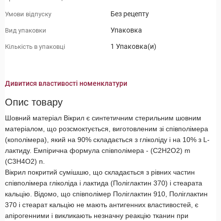
Без рецепту
Умови відпуску
Упаковка
Вид упаковки
1 Упаковка(и)
Кількість в упаковці
Дивитися властивості номенклатури
Опис товару
Шовний матеріал Вікрил є синтетичним стерильним шовним
матеріалом, що розсмоктується, виготовленим зі співполімера
(кополімера), який на 90% складається з гліколіду і на 10% з L-
лактиду. Емпірична формула співполімера - (С2H2O2) m
(C3H4O2) n.
Вікрил покритий сумішшю, що складається з рівних частин
співполімера гліколіда і лактида (Поліглактин 370) і стеарата
кальцію. Відомо, що співполімер Поліглактин 910, Поліглактин
370 і стеарат кальцію не мають антигенних властивостей, є
апірогенними і викликають незначну реакцію тканин при