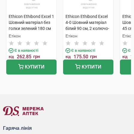
Ethicon Ethibond Exсel 1
Ethicon Ethibond Exсel
Ethico
Шовний матеріал без
4-0 Шовний матеріал
Шовни
голки зелений 180 см
білий 90 см, 2 колючо-
45 см
W6155 1 шт
ріжучі голки 17 мм 3/8
зворо
Етікон
Етікон
Етіко
кола W6915 1 шт
26 мм
Є в наявності
Є в наявності
Є в
262.85
грн
175.50
грн
1
від
від
від
КУПИТИ
КУПИТИ
Гаряча лінія