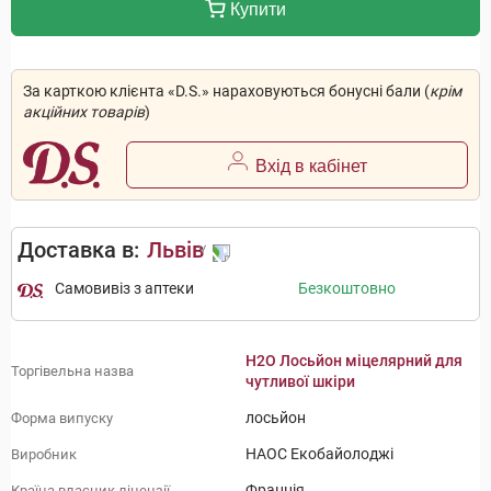
Купити
За карткою клієнта «D.S.» нараховуються бонусні бали (
крім
акційних товарів
)
Вхід в кабінет
Доставка в:
Львів
Самовивіз з аптеки
Безкоштовно
H2O Лосьйон міцелярний для
Торгівельна назва
чутливої шкіри
лосьйон
Форма випуску
НАОС Екобайолоджі
Виробник
Франція
Країна власник ліцензії