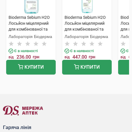
Bioderma Sebium H2O
Bioderma Sebium H2O
Biode
Лосьйон міцелярний
Лосьйон міцелярний
Лосьй
для комбінованої та
для комбінованої та
для к
жирної шкіри 100 мл 1
жирної шкіри 250 мл 1
жирно
Лабораторія Біодерма
Лабораторія Біодерма
Лабор
флакон
флакон
флак
Є в наявності
Є в наявності
Є в
236.00
грн
447.00
грн
6
від
від
від
КУПИТИ
КУПИТИ
Гаряча лінія