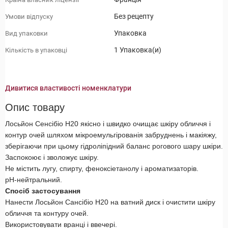
Без рецепту
Умови відпуску
Упаковка
Вид упаковки
1 Упаковка(и)
Кількість в упаковці
Дивитися властивості номенклатури
Опис товару
Лосьйон Сенсібіо Н20 якісно і швидко очищає шкіру обличчя і
контур очей шляхом мікроемульгірованія забруднень і макіяжу,
зберігаючи при цьому гідроліпідний баланс рогового шару шкіри.
Заспокоює і зволожує шкіру.
Не містить лугу, спирту, феноксіетанолу і ароматизаторів.
рН-нейтральний.
Спосіб застосування
Нанести Лосьйон Сансібіо Н20 на ватний диск і очистити шкіру
обличчя та контуру очей.
Використовувати вранці і ввечері.