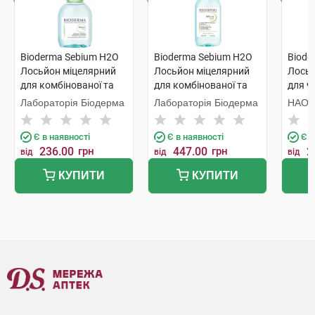
Bioderma Sebium H2O
Bioderma Sebium H2O
Biode
Лосьйон міцелярний
Лосьйон міцелярний
Лосьй
для комбінованої та
для комбінованої та
для ч
жирної шкіри 100 мл 1
жирної шкіри 250 мл 1
мл 1 
Лабораторія Біодерма
Лабораторія Біодерма
НАОС
флакон
флакон
Є в наявності
Є в наявності
Є в
236.00
грн
447.00
грн
2
від
від
від
КУПИТИ
КУПИТИ