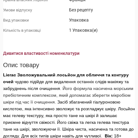
Без рецепту
Умови відпуску
Упаковка
Вид упаковки
1 Упаковка(и)
Кількість в упаковці
Дивитися властивості номенклатури
Опис товару
Lierac Зволожувальний лосьйон для обличчя та контуру
очей
чудово підійде для видалення останніх слідів макіяжу та
забруднень після очищення
. Його формула насичена морським
пребіотичним комплексом, який допомагає зберегти мікробіом
шкіри під час її очищення.
Засіб збагачений гіалуроновою
кислотою, яка інтенсивно зволожує та розгладжує шкіру. Лосьйон
має гелеву текстуру, яка просто тане на шкірі й залишає
приємне відчуття свіжості. Його свіжа та легка гелева текстура
тане на шкірі, зволожуючи її. Шкіра чиста, насичена та готова до
догляду. Для всіх типів шкіри навіть для чутливої.
Вік:
18+