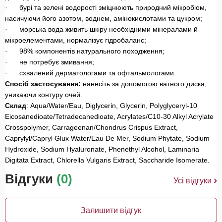
·
бурі та зелені водорості зміцнюють природний мікробіом,
насичуючи його азотом, воднем, амінокислотами та цукром;
·
морська вода живить шкіру необхідними мінералами й
мікроелементами, нормалізує гідробаланс;
·
98% компонентів натурального походження;
·
не потребує змивання;
·
схвалений дерматологами та офтальмологами.
Спосіб застосування:
нанесіть за допомогою ватного диска,
уникаючи контуру очей.
Склад
: Aqua/Water/Eau, Diglycerin, Glycerin, Polyglyceryl-10
Eicosanedioate/Tetradecanedioate, Acrylates/C10-30 Alkyl Acrylate
Crosspolymer, Carrageenan/Chondrus Crispus Extract,
Caprylyl/Capryl Glux Water/Eau De Mer, Sodium Phytate, Sodium
Hydroxide, Sodium Hyaluronate, Phenethyl Alcohol, Laminaria
Digitata Extract, Chlorella Vulgaris Extract, Saccharide Isomerate.
Відгуки
(0)
Усі відгуки
Залишити відгук