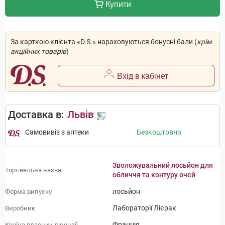
Купити
За карткою клієнта «D.S.» нараховуються бонусні бали (
крім
акційних товарів
)
Вхід в кабінет
Доставка в:
Львів
Самовивіз з аптеки
Безкоштовно
Зволожувальний лосьйон для
Торгівельна назва
обличчя та контуру очей
лосьйон
Форма випуску
Лабораторії Лієрак
Виробник
Франція
Країна власник ліцензії