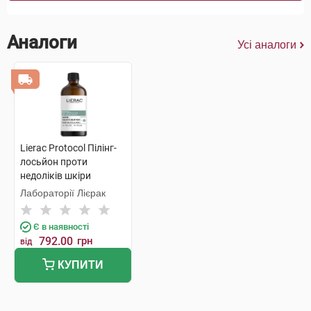
Аналоги
Усі аналоги
Lierac Protocol Пілінг-
лосьйон проти
недоліків шкіри
обличчя 100 мл 1
Лабораторії Лієрак
флакон
Є в наявності
792.00
грн
від
КУПИТИ