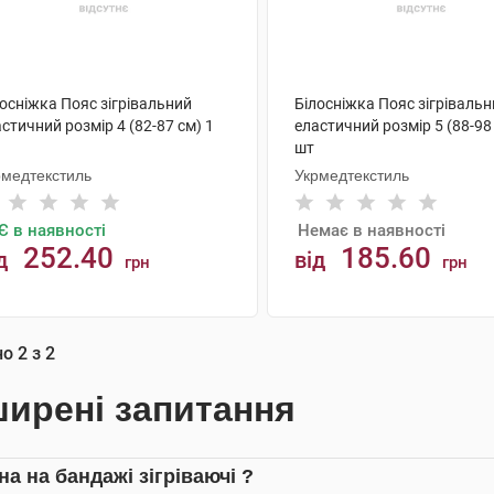
осніжка Пояс зігрівальний
Білосніжка Пояс зігріваль
стичний розмір 4 (82-87 см) 1
еластичний розмір 5 (88-98
шт
рмедтекстиль
Укрмедтекстиль
Є в наявності
Немає в наявності
252.40
185.60
д
від
грн
грн
АНАЛОГИ
КУПИТИ
но
2
з
2
ирені запитання
на на бандажі зігріваючі ?