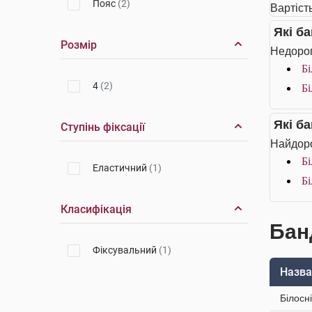
Пояс
(2)
Вартість
Які б
Розмір
Недорог
Бі
4
(2)
Бі
Які б
Ступінь фіксації
Найдоро
Бі
Еластичний
(1)
Бі
Класифікація
Банд
Фіксувальний
(1)
Назва
Білосн