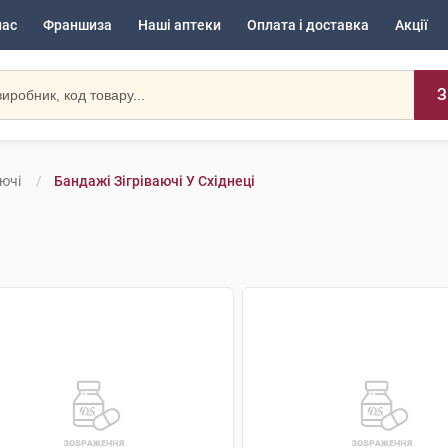
нас
Франшиза
Наші аптеки
Оплата і доставка
Акції
З
аючі
Бандажі Зігріваючі У Східнеці