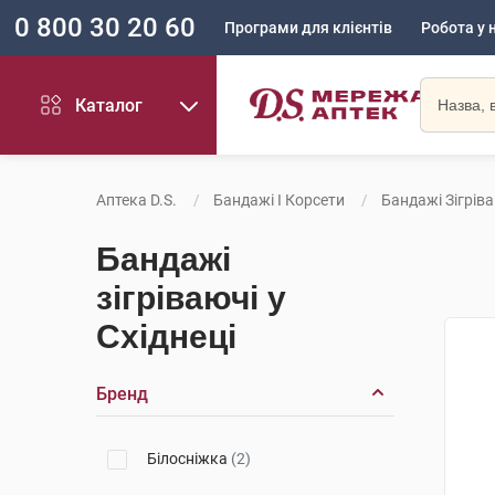
0 800 30 20 60
Програми для клієнтів
Робота у 
Каталог
Аптека D.S.
Бандажі І Корсети
Бандажі Зігрів
Бандажі
зігріваючі у
Східнеці
Бренд
Білосніжка
(2)