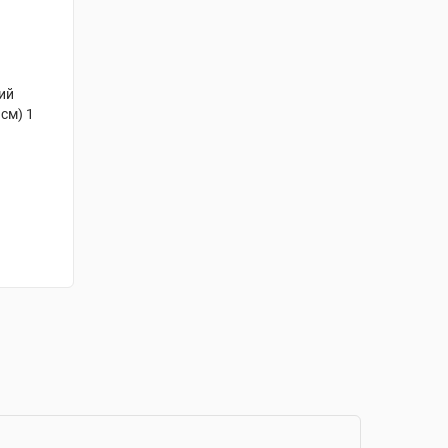
ний
 см) 1