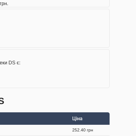
грн.
еки DS є:
S
Ціна
252.40 грн