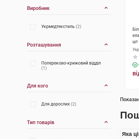
Виробник
Укрмедтекстиль
(2)
Біл
ела
шт
Розташування
Ук
Попереково-крижовий відділ
(1)
ві
Для кого
Показа
Для дорослих
(2)
Пош
Тип товарів
Яка ці