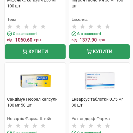
Міфенакс капсули 250 мг
Імуран таблетки 50 мг 100
100 шт
шт
Тева
Екселла
Є в наявності
Є в наявності
1060.60
грн
1377.90
грн
від
від
КУПИТИ
КУПИТИ
Сандімун Неорал капсули
Енварсус таблетки 0,75 мг
100 мг 50 шт
30 шт
Новартіс Фарма Штейн
Роттендорф Фарма
Є в наявності
Є в наявності