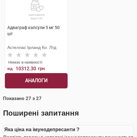
Адваграф капсули 5 мг 50
шт
Астеллас Ірланд Ко. Лтд
Немає в наявності
10312.30
грн
від
АНАЛОГИ
Показано
27
з
27
Поширені запитання
Яка ціна на імунодепресанти ?