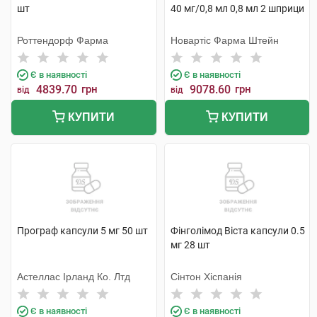
шт
40 мг/0,8 мл 0,8 мл 2 шприци
Роттендорф Фарма
Новартіс Фарма Штейн
Є в наявності
Є в наявності
4839.70
грн
9078.60
грн
від
від
КУПИТИ
КУПИТИ
Програф капсули 5 мг 50 шт
Фінголімод Віста капсули 0.5
мг 28 шт
Астеллас Ірланд Ко. Лтд
Сінтон Хіспанія
Є в наявності
Є в наявності