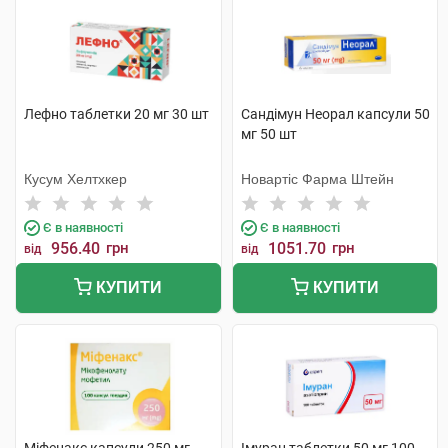
Лефно таблетки 20 мг 30 шт
Сандімун Неорал капсули 50
мг 50 шт
Кусум Хелтхкер
Новартіс Фарма Штейн
Є в наявності
Є в наявності
956.40
грн
1051.70
грн
від
від
КУПИТИ
КУПИТИ