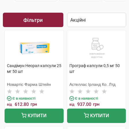
Фільтри
Сандімун Неорал капсули 25
Програф капсули 0,5 мг 50
мг 50 шт
шт
Новартіс Фарма Штейн
Астеллас Ірланд Ко. Лтд
Є в наявності
Є в наявності
612.80
грн
937.00
грн
від
від
КУПИТИ
КУПИТИ