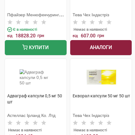
Пфайзер Менюфекчуринг
Тева Чех Індастріз
Дойчленд
Є в наявності
Немає в наявності
18828.20
грн
607.00
грн
від
від
АНАЛОГИ
КУПИТИ
Адваграф капсули 0,5 мг 50
Екворал капсули 50 мг 50 шт
шт
Астеллас Ірланд Ко. Лтд
Тева Чех Індастріз
Немає в наявності
Немає в наявності