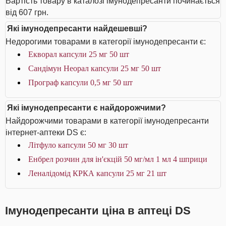
Вартість товару в каталозі імунодепресанти починається
від 607 грн.
Які імунодепресанти найдешевші?
Недорогими товарами в категорії імунодепресанти є:
Екворал капсули 25 мг 50 шт
Сандімун Неорал капсули 25 мг 50 шт
Програф капсули 0,5 мг 50 шт
Які імунодепресанти є найдорожчими?
Найдорожчими товарами в категорії імунодепресанти
інтернет-аптеки DS є:
Літфуло капсули 50 мг 30 шт
Енбрел розчин для ін'єкцій 50 мг/мл 1 мл 4 шприци
Леналідомід КРКА капсули 25 мг 21 шт
Імунодепресанти ціна в аптеці DS