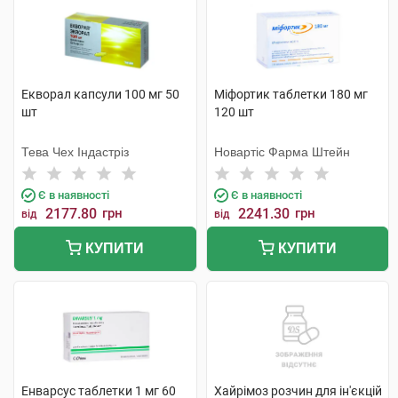
Екворал капсули 100 мг 50
Міфортик таблетки 180 мг
шт
120 шт
Тева Чех Індастріз
Новартіс Фарма Штейн
Є в наявності
Є в наявності
2177.80
грн
2241.30
грн
від
від
КУПИТИ
КУПИТИ
Енварсус таблетки 1 мг 60
Хайрімоз розчин для ін'єкцій