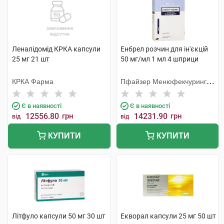
Леналідомід КРКА капсули
Енбрел розчин для ін'єкцій
25 мг 21 шт
50 мг/мл 1 мл 4 шприци
КРКА Фарма
Пфайзер Менюфекчуринг
Бельгія
Є в наявності
Є в наявності
12556.80
грн
14231.90
грн
від
від
КУПИТИ
КУПИТИ
Літфуло капсули 50 мг 30 шт
Екворал капсули 25 мг 50 шт