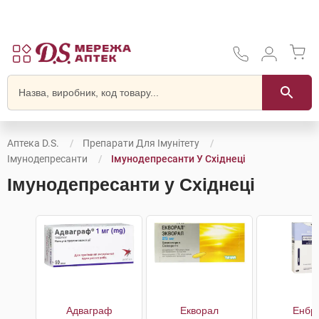
Аптека D.S.
Препарати Для Імунітету
Імунодепресанти
Імунодепресанти У Східнеці
Імунодепресанти у Східнеці
Адваграф
Екворал
Енбр