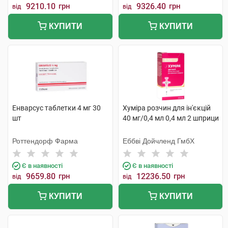
9210.10
грн
9326.40
грн
від
від
КУПИТИ
КУПИТИ
Енварсус таблетки 4 мг 30
Хуміра розчин для ін'єкцій
шт
40 мг/0,4 мл 0,4 мл 2 шприци
Роттендорф Фарма
Еббві Дойчленд ГмбХ
Є в наявності
Є в наявності
9659.80
грн
12236.50
грн
від
від
КУПИТИ
КУПИТИ