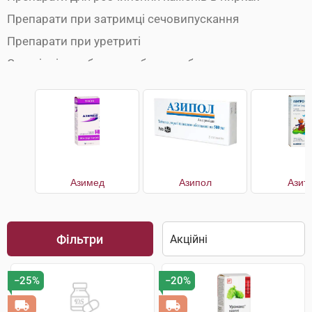
Препарати при затримці сечовипускання
Препарати при уретриті
Сечогінні засоби при набряках обличчя
Сечогінні препарати
Сечогінні препарати при набряках ніг
Урологічні препарати
Азимед
Азипол
Азит
Фільтри
−25%
−20%