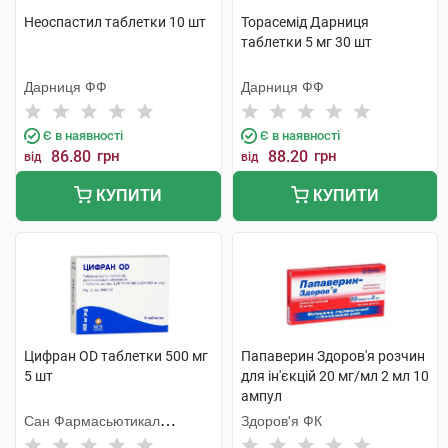
Неоспастил таблетки 10 шт
Торасемід Дарниця
таблетки 5 мг 30 шт
Дарниця ФФ
Дарниця ФФ
Є в наявності
Є в наявності
86.80
грн
88.20
грн
від
від
КУПИТИ
КУПИТИ
Цифран OD таблетки 500 мг
Папаверин Здоров'я розчин
5 шт
для ін'єкцій 20 мг/мл 2 мл 10
ампул
Сан Фармасьютикал
Здоров'я ФК
Індастріз