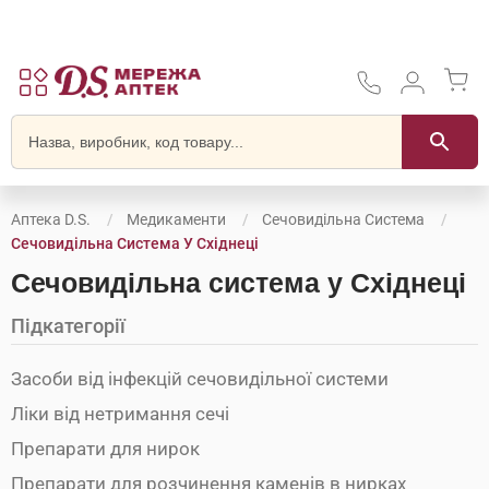
Аптека D.S.
Медикаменти
Сечовидільна Система
Сечовидільна Система У Східнеці
Сечовидільна система у Східнеці
Підкатегорії
Засоби від інфекцій сечовидільної системи
Ліки від нетримання сечі
Препарати для нирок
Препарати для розчинення каменів в нирках