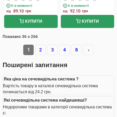
Є в наявності
Є в наявності
89.10
грн
92.10
грн
від
від
КУПИТИ
КУПИТИ
Показано
36
з
266
1
2
3
4
8
›
Поширені запитання
Яка ціна на сечовидільна система ?
Вартість товару в каталозі сечовидільна система
починається від 24.2 грн.
Які сечовидільна система найдешевші?
Недорогими товарами в категорії сечовидільна система
є: