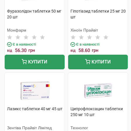
Фуразолідон таблетки 50 мг
Гіпотіазид таблетки 25 мг 20
20 шт
шт
Монфарм
Хіноїн Прайвіт
Є в наявності
Є в наявності
56.30
грн
58.60
грн
від
від
КУПИТИ
КУПИТИ
Лазикс таблетки 40 мг 45 шт
Ципрофлоксацин таблетки
250 мг 10 шт
Зентіва Прайвіт Лімітед
Технолог