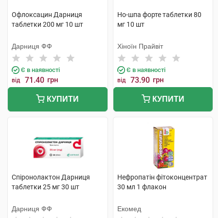
Офлоксацин Дарниця
Но-шпа форте таблетки 80
таблетки 200 мг 10 шт
мг 10 шт
Дарниця ФФ
Хіноїн Прайвіт
Є в наявності
Є в наявності
71.40
грн
73.90
грн
від
від
КУПИТИ
КУПИТИ
Спіронолактон Дарниця
Нефропатін фітоконцентрат
таблетки 25 мг 30 шт
30 мл 1 флакон
Дарниця ФФ
Екомед