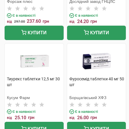
Форсаж плюс
Дослідний завод ГНЦЛС
Є в наявності
Є в наявності
237.60
грн
24.20
грн
від
297.00
від
КУПИТИ
КУПИТИ
Тиурекс таблетки 12,5 мг 30
Фуросемід таблетки 40 мг 50
шт
шт
Кусум Фарм
Борщагівський ХФЗ
Є в наявності
Є в наявності
25.10
грн
26.00
грн
від
від
КУПИТИ
КУПИТИ