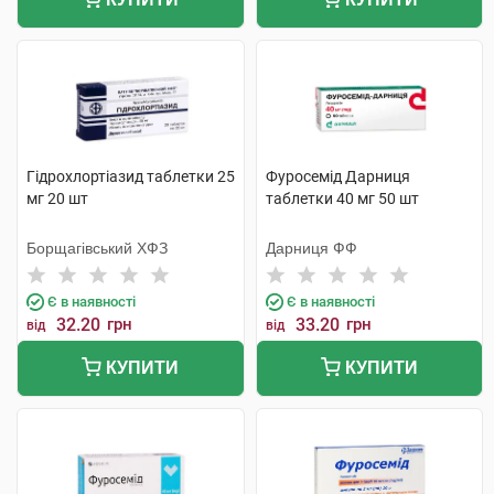
Гідрохлортіазид таблетки 25
Фуросемід Дарниця
мг 20 шт
таблетки 40 мг 50 шт
Борщагівський ХФЗ
Дарниця ФФ
Є в наявності
Є в наявності
32.20
грн
33.20
грн
від
від
КУПИТИ
КУПИТИ