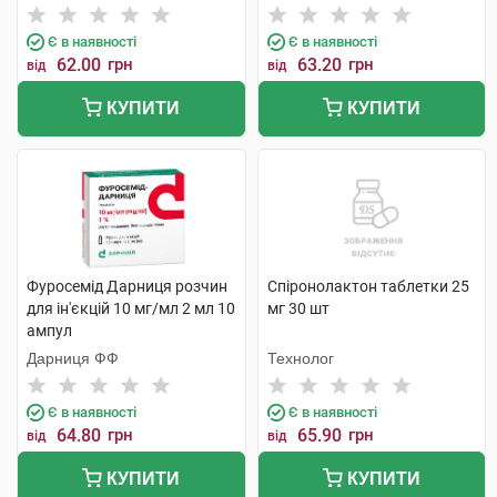
Є в наявності
Є в наявності
62.00
грн
63.20
грн
від
від
КУПИТИ
КУПИТИ
Фуросемід Дарниця розчин
Спіронолактон таблетки 25
для ін'єкцій 10 мг/мл 2 мл 10
мг 30 шт
ампул
Дарниця ФФ
Технолог
Є в наявності
Є в наявності
64.80
грн
65.90
грн
від
від
КУПИТИ
КУПИТИ