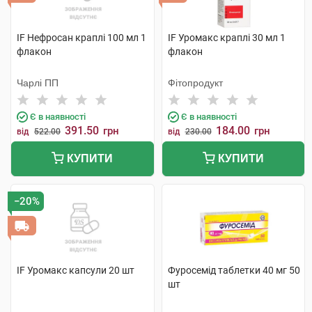
IF Нефросан краплі 100 мл 1
IF Уромакс краплі 30 мл 1
флакон
флакон
Чарлі ПП
Фітопродукт
Є в наявності
Є в наявності
391.50
184.00
грн
грн
від
522.00
від
230.00
КУПИТИ
КУПИТИ
−20%
IF Уромакс капсули 20 шт
Фуросемід таблетки 40 мг 50
шт