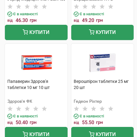
Тідж
Є в наявності
Є в наявності
46.30
грн
49.20
грн
від
від
КУПИТИ
КУПИТИ
Папаверин Здоров'я
Верошпірон таблетки 25 мг
таблетки 10 мг 10 шт
20 шт
Здоров'я ФК
Гедеон Ріхтер
Є в наявності
Є в наявності
50.40
грн
55.50
грн
від
від
КУПИТИ
КУПИТИ