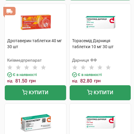
Дротаверин таблетки 40 мг
Торасемід Дарниця
30 шт
таблетки 10 мг 30 шт
Київмедпрепарат
Дарниця ФФ
Є в наявності
Є в наявності
81.50
грн
82.80
грн
від
від
КУПИТИ
КУПИТИ