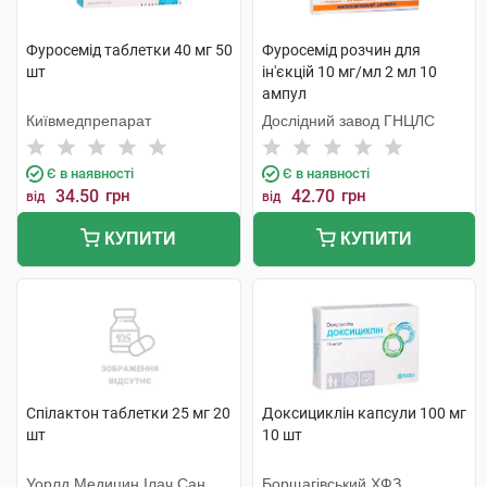
Фуросемід таблетки 40 мг 50
Фуросемід розчин для
шт
ін'єкцій 10 мг/мл 2 мл 10
ампул
Київмедпрепарат
Дослідний завод ГНЦЛС
Є в наявності
Є в наявності
34.50
грн
42.70
грн
від
від
КУПИТИ
КУПИТИ
Спілактон таблетки 25 мг 20
Доксициклін капсули 100 мг
шт
10 шт
Уорлд Медицин Ілач Сан. Ве
Борщагівський ХФЗ