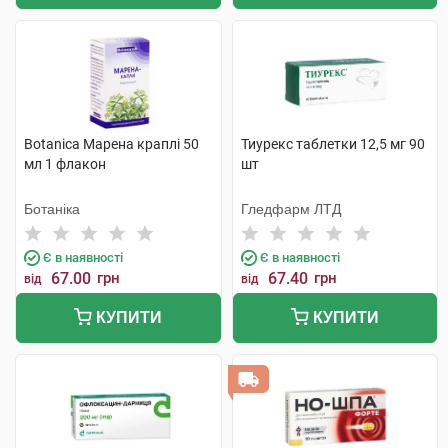
Botanica Марена краплі 50
Тиурекс таблетки 12,5 мг 90
мл 1 флакон
шт
Ботаніка
Гледфарм ЛТД
Є в наявності
Є в наявності
67.00
грн
67.40
грн
від
від
КУПИТИ
КУПИТИ