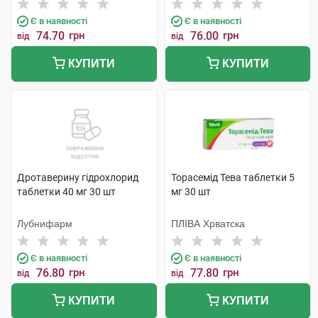
Є в наявності
Є в наявності
74.70
грн
76.00
грн
від
від
КУПИТИ
КУПИТИ
Дротаверину гідрохлорид
Торасемід Тева таблетки 5
таблетки 40 мг 30 шт
мг 30 шт
Лубнифарм
ПЛІВА Хрватска
Є в наявності
Є в наявності
76.80
грн
77.80
грн
від
від
КУПИТИ
КУПИТИ