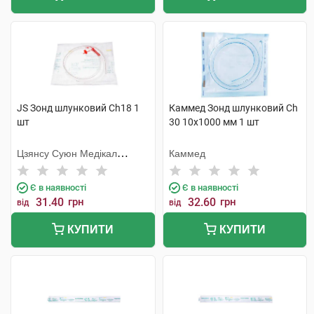
JS Зонд шлунковий Ch18 1
Каммед Зонд шлунковий Ch
шт
30 10х1000 мм 1 шт
Цзянсу Суюн Медікал
Каммед
Метіріалс
Є в наявності
Є в наявності
31.40
грн
32.60
грн
від
від
КУПИТИ
КУПИТИ