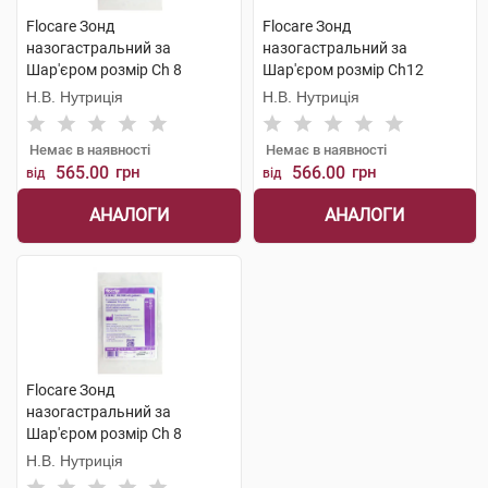
Flocare Зонд
Flocare Зонд
назогастральний за
назогастральний за
Шар'єром розмір Ch 8
Шар'єром розмір Ch12
довжина 110 см 1 шт
довжина 110 см 1 шт
Н.В. Нутриція
Н.В. Нутриція
Немає в наявності
Немає в наявності
565.00
грн
566.00
грн
від
від
АНАЛОГИ
АНАЛОГИ
Flocare Зонд
назогастральний за
Шар'єром розмір Ch 8
довжина 110 см 1 шт
Н.В. Нутриція