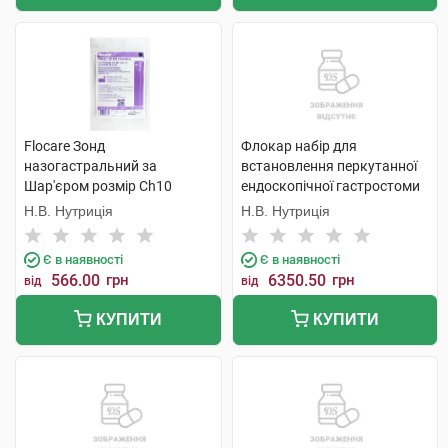
Flocare Зонд
Флокар набір для
назогастральний за
встановлення перкутанної
Шар'єром розмір Ch10
ендоскопічної гастростоми
довжина 110 см 1 шт
18 за Шар'єром 1 набір
Н.В. Нутриція
Н.В. Нутриція
Є в наявності
Є в наявності
566.00
грн
6350.50
грн
від
від
КУПИТИ
КУПИТИ