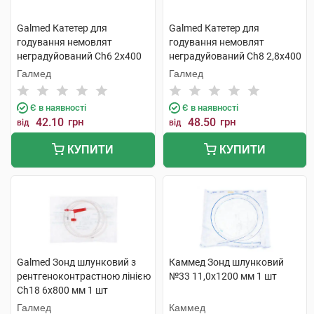
Galmed Катетер для
Galmed Катетер для
годування немовлят
годування немовлят
неградуйований Ch6 2x400
неградуйований Ch8 2,8x400
мм 1 шт
мм 1 шт
Галмед
Галмед
Є в наявності
Є в наявності
42.10
грн
48.50
грн
від
від
КУПИТИ
КУПИТИ
Galmed Зонд шлунковий з
Каммед Зонд шлунковий
рентгеноконтрастною лінією
№33 11,0х1200 мм 1 шт
Ch18 6х800 мм 1 шт
Галмед
Каммед