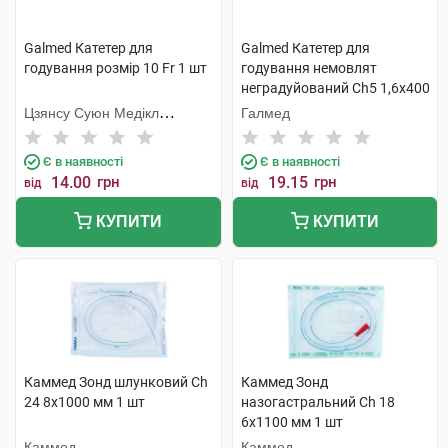
Galmed Катетер для
Galmed Катетер для
годування розмір 10 Fr 1 шт
годування немовлят
неградуйований Ch5 1,6x400
мм 1 шт
Цзянсу Суюн Медікл
Галмед
Метіріелс
Є в наявності
Є в наявності
14.00
грн
19.15
грн
від
від
КУПИТИ
КУПИТИ
Каммед Зонд шлунковий Ch
Каммед Зонд
24 8х1000 мм 1 шт
назогастральний Ch 18
6х1100 мм 1 шт
Каммед
Каммед