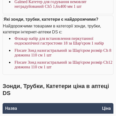
Galmed Катетер для годування немовлят
неградуйований Ch5 1,6x400 мм 1 шт
Які зонди, трубки, катетери є найдорожчими?
Найдорожчими товарами в категорії зонди, трубки,
катетери інтернет-аптеки DS є:
Флокар набір для встановлення перкутанної
ендоскопічної гастростоми 18 за Шар'єром 1 набір
Flocare Зонд назогастральний за Шар'єром розмір Ch 8
довжина 110 см 1 шт
Flocare Зонд назогастральний за Шар'єром розмір Ch12
довжина 110 см 1 шт
Зонди, Трубки, Катетери ціна в аптеці
DS
Назва
Ціна