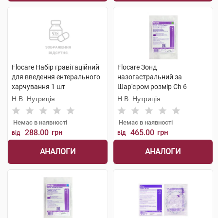
Flocare Набір гравітаційний
Flocare Зонд
для введення ентерального
назогастральний за
харчування 1 шт
Шар'єром розмір Ch 6
довжина 60 см 1 шт
Н.В. Нутриція
Н.В. Нутриція
Немає в наявності
Немає в наявності
288.00
грн
465.00
грн
від
від
АНАЛОГИ
АНАЛОГИ