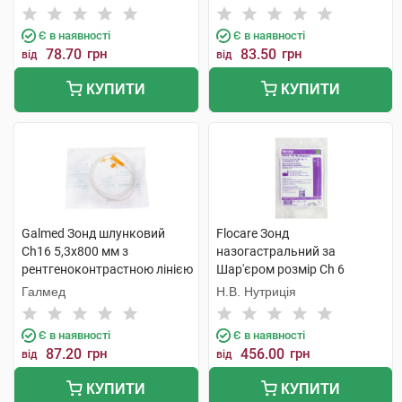
Є в наявності
Є в наявності
78.70
грн
83.50
грн
від
від
КУПИТИ
КУПИТИ
Galmed Зонд шлунковий
Flocare Зонд
Ch16 5,3x800 мм з
назогастральний за
рентгеноконтрастною лінією
Шар'єром розмір Ch 6
1 шт
довжина 60 см 1 шт
Галмед
Н.В. Нутриція
Є в наявності
Є в наявності
87.20
грн
456.00
грн
від
від
КУПИТИ
КУПИТИ