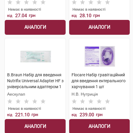
Немає в наявності
Немає в наявності
27.04
грн
28.10
грн
від
від
АНАЛОГИ
АНАЛОГИ
B.Braun Набір для введення
Flocare Набір гравітаційний
Nutrifix Universal Adapter HF з
для введення ентерального
універсальним адаптером 1
харчування 1 шт
шт
Аескулап
Н.В. Нутриція
Немає в наявності
Немає в наявності
221.10
грн
239.00
грн
від
від
АНАЛОГИ
АНАЛОГИ