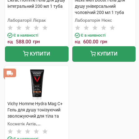
Lierac Homme Гель для душу
Nuxe Men Boost Гель для
інтегральний 200 мл 1 туба
душу універсальний
чоловічий 200 мл 1 туба
Лабораторії Лієрак
Лабораторія Нюкс
Є в наявності
Є в наявності
588.00
грн
600.00
грн
від
від
КУПИТИ
КУПИТИ
Vichy Homme Hydra Mag C+
Гель для душу тонізуючий
зволожуючий для тіла та
волосся 200 мл 1 туба
Косметік Актів
Інтернаціональ
Є в наявності