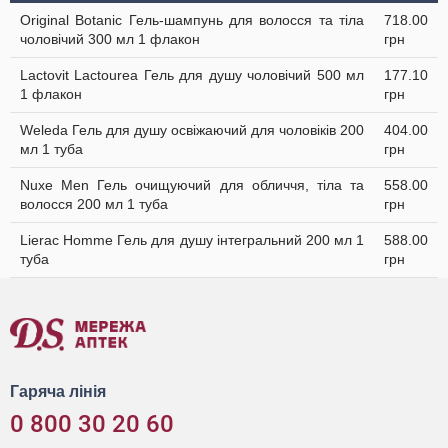
Original Botanic Гель-шампунь для волосся та тіла
718.00
чоловічий 300 мл 1 флакон
грн
Lactovit Lactourea Гель для душу чоловічий 500 мл
177.10
1 флакон
грн
Weleda Гель для душу освіжаючий для чоловіків 200
404.00
мл 1 туба
грн
Nuxe Men Гель очищуючий для обличчя, тіла та
558.00
волосся 200 мл 1 туба
грн
Lierac Homme Гель для душу інтегральний 200 мл 1
588.00
туба
грн
Гаряча лінія
0 800 30 20 60