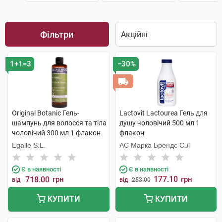
Фільтри
1+1=3
−30%
Original Botanic Гель-
Lactovit Lactourea Гель для
шампунь для волосся та тіла
душу чоловічий 500 мл 1
чоловічий 300 мл 1 флакон
флакон
Egalle S.L.
АС Марка Брендс С.Л
Є в наявності
Є в наявності
177.10
718.00
грн
грн
від
від
253.00
КУПИТИ
КУПИТИ