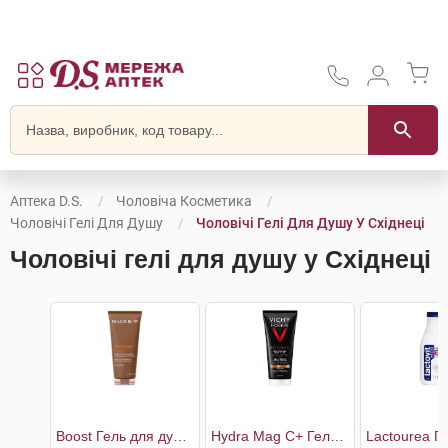
Аптека D.S.
Чоловіча Косметика
Чоловічі Гелі Для Душу
Чоловічі Гелі Для Душу У Східнеці
Чоловічі гелі для душу у Східнеці
Boost Гель для душу універсальний чоловічий
Hydra Mag C+ Гель для душу тонізуючий зволожуючий для тіла та волосся