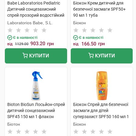
Babe Laboratorios Pediatric
Біокон Крем дитячий для
Дитячий сонцезахисний
безпечної засмаги SPF50+
спрей прозорий водостійкий
90 мл 1 туба
з матувальним ефектом
Laboratorios Babe, S.L.
Біокон
SPF50+ 200 мл 1 флакон
Є в наявності
Є в наявності
903.20
грн
166.50
грн
від
1129.00
від
КУПИТИ
КУПИТИ
Bioton BioSun Лосьйон-спрей
Біокон Спрей для безпечної
дитячий сонцезахисний
засмаги для дітей
SPF45 150 мл 1 флакон
суперзахист SPF50 160 мл 1
флакон
Біотон
Біокон