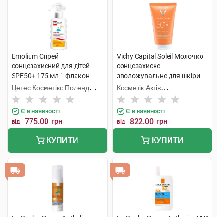
Emolium Спрей
Vichy Capital Soleil Молочко
сонцезахисний для дітей
сонцезахисне
SPF50+ 175 мл 1 флакон
зволожувальне для шкіри
обличчя та тіла дітей та
Цетес Косметікс Поленд
Косметік Актів
дорослих SPF50+ 150 мл 1
Сп.з о.о.
Інтернаціональ
туба
Є в наявності
Є в наявності
775.00
грн
822.00
грн
від
від
КУПИТИ
КУПИТИ