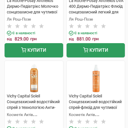
La Roche-Posay Anthelios
La Roche-Posay Anthelios UVA
Дермо-Педіатрікс Молочко
400 Дермо-Педіатрікс Флюїд
сонцезахисне для чутливої
сонцезахисний легкий для
шкіри немовлят SPF50+ 50
чутливої шкіри дітей SPF50+
Ля Рош-Позе
Ля Рош-Позе
мл 1 туба
50 мл 1 флакон
Є в наявності
Є в наявності
829.00
грн
881.00
грн
від
від
КУПИТИ
КУПИТИ
Vichy Capital Soleil
Vichy Capital Soleil
Сонцезахисний водостійкий
Сонцезахисний водостійкий
спрей з технологією Анти-
спрей-флюїд для чутливої
пісок для чутливої шкіри
шкіри дітей SPF50+ 200 мл 1
Косметік Актів
Косметік Актів
дітей SPF50+ 200 мл 1
флакон
Інтернаціональ
Інтернаціональ
флакон