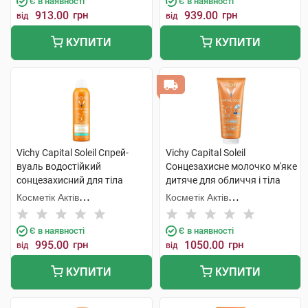
Є в наявності
Є в наявності
913.00
грн
939.00
грн
від
від
КУПИТИ
КУПИТИ
Vichy Capital Soleil Спрей-
Vichy Capital Soleil
вуаль водостійкий
Сонцезахисне молочко м'яке
сонцезахисний для тіла
дитяче для обличчя і тіла
SPF50 200 мл 1 флакон
SPF50 300 мл 1 туба
Косметік Актів
Косметік Актів
Інтернаціональ
Інтернаціональ
Є в наявності
Є в наявності
995.00
грн
1050.00
грн
від
від
КУПИТИ
КУПИТИ