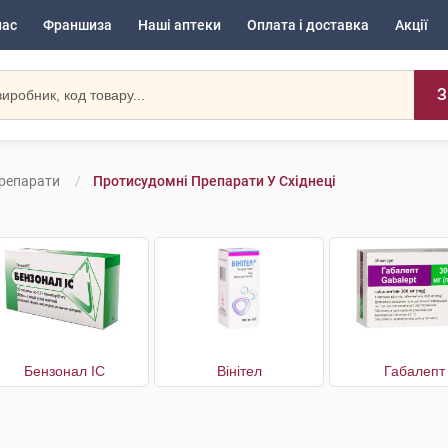
нас
Франшиза
Наші аптеки
Оплата і доставка
Акції
З
репарати
Протисудомні Препарати У Східнеці
Бензонал IC
Вінітел
Габалепт