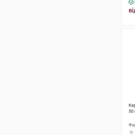
ві
Ка
50
Фа