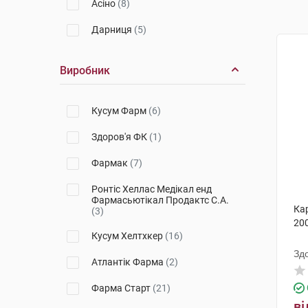
Асіно
(8)
Дарниця
(5)
Виробник
Кусум Фарм
(6)
Здоров'я ФК
(1)
Фармак
(7)
Ронтіс Хеллас Медікал енд
Фармасьютікал Продактс С.А.
Ка
(3)
200
Кусум Хелтхкер
(16)
Зд
Атлантік Фарма
(2)
Фарма Старт
(21)
ві