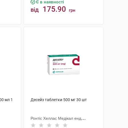
Є в наявності
175.90
від
грн
КУПИТИ
00 мл 1
Десейз таблетки 500 мг 30 шт
Ронтіс Хеллас Медікал енд
Фармасьютікал Продактс С.А.