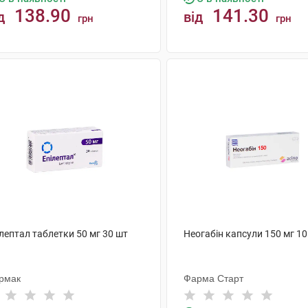
138.90
141.30
д
від
грн
грн
КУПИТИ
КУПИТИ
лептал таблетки 50 мг 30 шт
Неогабін капсули 150 мг 10
рмак
Фарма Старт