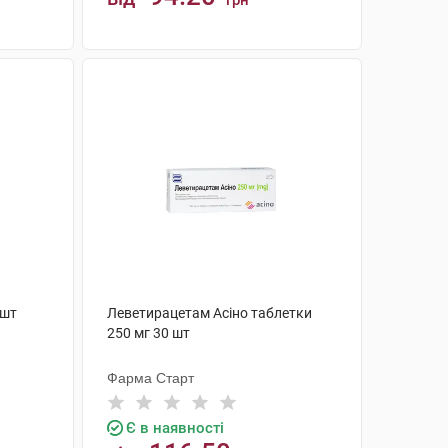
грн
КУПИТИ
 шт
Леветирацетам Асіно таблетки
250 мг 30 шт
Фарма Старт
Є в наявності