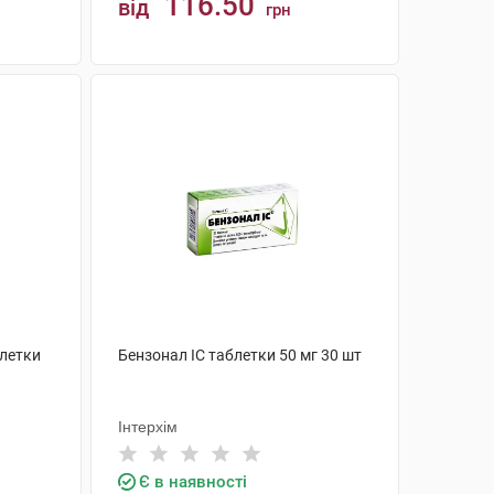
116.50
від
грн
КУПИТИ
летки
Бензонал IC таблетки 50 мг 30 шт
Інтерхім
Є в наявності