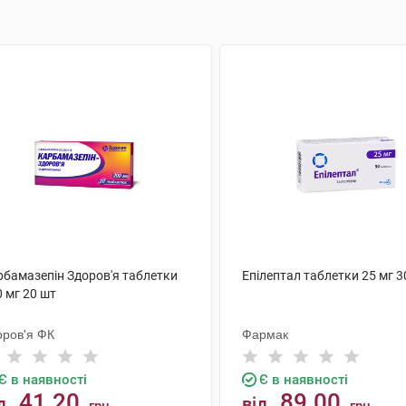
рбамазепін Здоров'я таблетки
Епілептал таблетки 25 мг 3
 мг 20 шт
оров'я ФК
Фармак
Є в наявності
Є в наявності
41.20
89.00
д
від