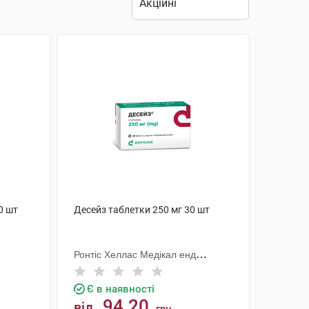
0 шт
Десейз таблетки 250 мг 30 шт
Ронтіс Хеллас Медікал енд
Фармасьютікал Продактс С.А.
Є в наявності
94.20
від