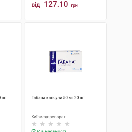
127.10
від
грн
КУПИТИ
0 шт
Габана капсули 50 мг 20 шт
Київмедпрепарат
Є в наявності