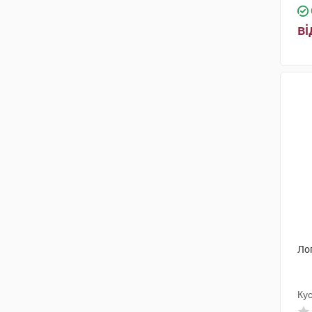
ві
Ло
Ку