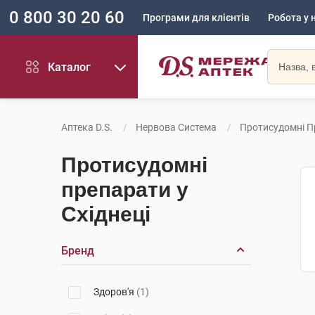
0 800 30 20 60
Програми для клієнтів
Робота у 
Каталог
Аптека D.S.
Нервова Система
Протисудомні П
Протисудомні
препарати у
Східнеці
Бренд
Здоров'я
(1)