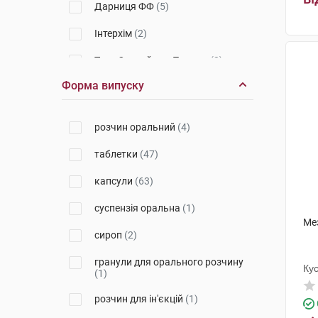
Дарниця ФФ
(5)
Інтерхім
(2)
Тева Оперейшнз Поланд
(3)
Форма випуску
Київський вітамінний завод
(1)
Київмедпрепарат
(1)
розчин оральний
(4)
Новартіс Фарма
(1)
таблетки
(47)
Алкалоїд АД-Скоп'є
(1)
капсули
(63)
Юнітер Ліквід Мануфекчурінг
(1)
суспензія оральна
(1)
Ме
Лек Фармацевтична компанія
сироп
(2)
(3)
гранули для орального розчину
Ку
Маріфарм
(3)
(1)
Уорлд Медицин Ілач Сан. Ве
розчин для ін'єкцій
(1)
Тідж
(1)