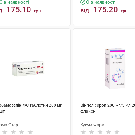
Є в наявності
Є в наявності
175.10
175.20
д
від
грн
грн
КУПИТИ
КУПИТИ
рбамазепін-ФС таблетки 200 мг
Вінітел сироп 200 мг/5 мл 2
 шт
флакон
рма Старт
Кусум Фарм