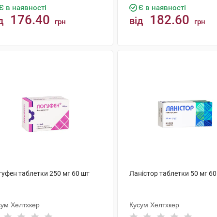
Є в наявності
Є в наявності
176.40
182.60
д
від
грн
грн
КУПИТИ
КУПИТИ
гуфен таблетки 250 мг 60 шт
Ланістор таблетки 50 мг 60
сум Хелтхкер
Кусум Хелтхкер