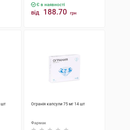
Є в наявності
188.70
від
грн
КУПИТИ
 шт
Огранія капсули 75 мг 14 шт
Фармак