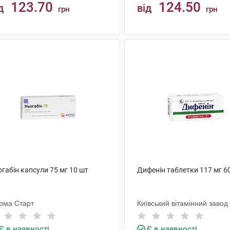
123.70
124.50
д
від
грн
грн
КУПИТИ
КУПИТИ
габін капсули 75 мг 10 шт
Дифенін таблетки 117 мг 6
рма Старт
Київський вітамінний завод
Є в наявності
Є в наявності