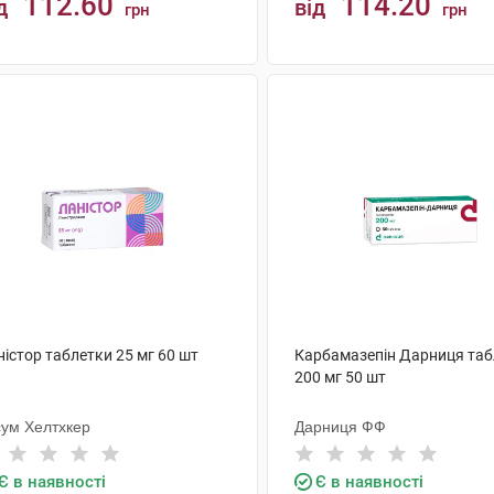
112.60
114.20
д
від
грн
грн
КУПИТИ
КУПИТИ
істор таблетки 25 мг 60 шт
Карбамазепін Дарниця таб
200 мг 50 шт
сум Хелтхкер
Дарниця ФФ
Є в наявності
Є в наявності