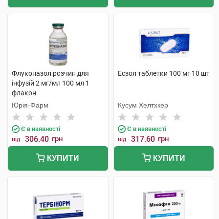
Флуконазол розчин для
Есзол таблетки 100 мг 10 шт
інфузій 2 мг/мл 100 мл 1
флакон
Юрія-Фарм
Кусум Хелтхкер
Є в наявності
Є в наявності
306.40
грн
317.60
грн
від
від
КУПИТИ
КУПИТИ