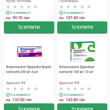
Кусум Хелтхкер
Галичфарм
Є в наявності
Є в наявності
99.70
грн
107.40
грн
від
від
КУПИТИ
КУПИТИ
Флуконазол-Здоров'я форте
Флуконазол Дарниця
капсули 200 мг 4 шт
капсули 100 мг 10 шт
Здоров'я ФК
Дарниця ФФ
Є в наявності
Є в наявності
132.00
грн
142.80
грн
від
від
КУПИТИ
КУПИТИ