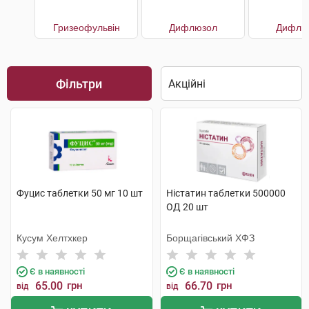
Гризеофульвін
Дифлюзол
Дифлю
Фільтри
Фуцис таблетки 50 мг 10 шт
Ністатин таблетки 500000
ОД 20 шт
Кусум Хелтхкер
Борщагівський ХФЗ
Є в наявності
Є в наявності
65.00
грн
66.70
грн
від
від