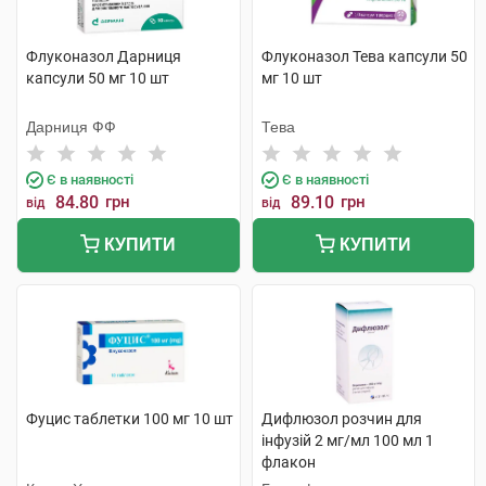
Флуконазол Дарниця
Флуконазол Тева капсули 50
капсули 50 мг 10 шт
мг 10 шт
Дарниця ФФ
Тева
Є в наявності
Є в наявності
84.80
грн
89.10
грн
від
від
КУПИТИ
КУПИТИ
Фуцис таблетки 100 мг 10 шт
Дифлюзол розчин для
інфузій 2 мг/мл 100 мл 1
флакон