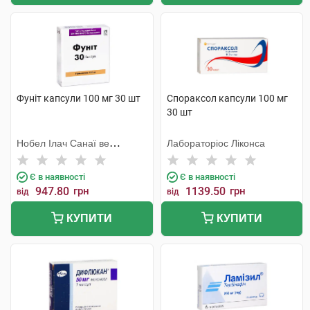
Фуніт капсули 100 мг 30 шт
Спораксол капсули 100 мг
30 шт
Нобел Ілач Санаї ве
Лабораторіос Ліконса
Тіджарет
Є в наявності
Є в наявності
947.80
грн
1139.50
грн
від
від
КУПИТИ
КУПИТИ