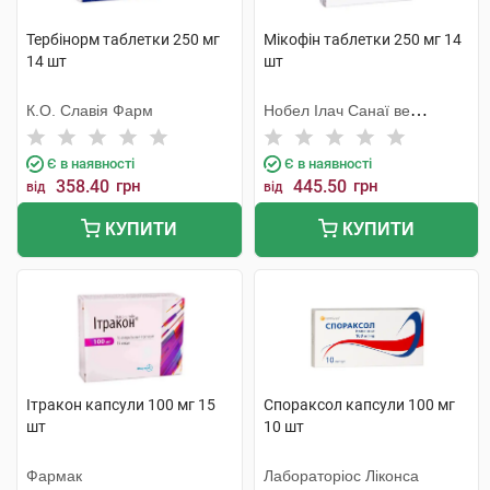
Тербінорм таблетки 250 мг
Мікофін таблетки 250 мг 14
14 шт
шт
К.О. Славія Фарм
Нобел Ілач Санаї ве
Тіджарет
Є в наявності
Є в наявності
358.40
грн
445.50
грн
від
від
КУПИТИ
КУПИТИ
Ітракон капсули 100 мг 15
Спораксол капсули 100 мг
шт
10 шт
Фармак
Лабораторіос Ліконса