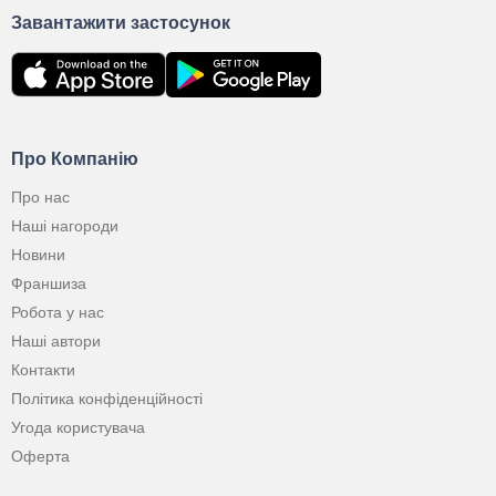
Завантажити застосунок
Про Компанію
Про нас
Наші нагороди
Новини
Франшиза
Робота у нас
Наші автори
Контакти
Політика конфіденційності
Угода користувача
Оферта