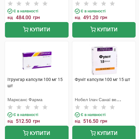
Є в наявності
Є в наявності
484.00
грн
491.20
грн
від
від
КУПИТИ
КУПИТИ
Ітрунгар капсули 100 мг 15
Фуніт капсули 100 мг 15 шт
шт
Марксанс Фарма
Нобел Ілач Санаї ве
Тіджарет
Є в наявності
Є в наявності
512.50
грн
516.50
грн
від
від
КУПИТИ
КУПИТИ