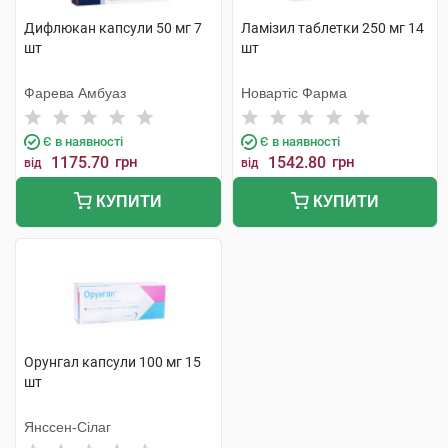
Дифлюкан капсули 50 мг 7
Ламізил таблетки 250 мг 14
шт
шт
Фарева Амбуаз
Новартіс Фарма
Є в наявності
Є в наявності
1175.70
грн
1542.80
грн
від
від
КУПИТИ
КУПИТИ
Орунгал капсули 100 мг 15
шт
Янссен-Сілаг