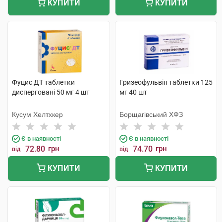
КУПИТИ
КУПИТИ
Фуцис ДТ таблетки
Гризеофульвін таблетки 125
дисперговані 50 мг 4 шт
мг 40 шт
Кусум Хелтхкер
Борщагівський ХФЗ
Є в наявності
Є в наявності
72.80
грн
74.70
грн
від
від
КУПИТИ
КУПИТИ