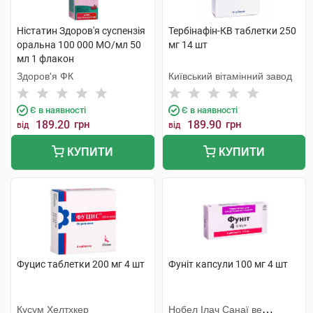
Ністатин Здоров'я суспензія
Тербінафін-КВ таблетки 250
оральна 100 000 МО/мл 50
мг 14 шт
мл 1 флакон
Здоров'я ФК
Київський вітамінний завод
Є в наявності
Є в наявності
189.20
грн
189.90
грн
від
від
КУПИТИ
КУПИТИ
Фуцис таблетки 200 мг 4 шт
Фуніт капсули 100 мг 4 шт
Кусум Хелтхкер
Нобел Ілач Санаї ве