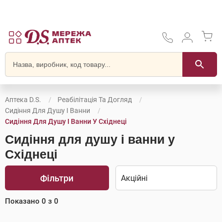
Аптека D.S.
Реабілітація Та Догляд
Сидіння Для Душу І Ванни
Сидіння Для Душу І Ванни У Східнеці
Сидіння для душу і ванни у
Східнеці
Фільтри
Показано
0
з
0