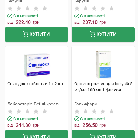
Інфузія
Інфузія
Є в наявності
Є в наявності
222.40
грн
237.10
грн
від
від
КУПИТИ
КУПИТИ
Секнідокс таблетки 1 г 2 шт
Орнізол розчин для інфузій 5
мг/мл 100 мл 1 флакон
Лабораторія Бейлі-креат-
Галичфарм
Вернуйє
Є в наявності
Є в наявності
244.80
грн
256.50
грн
від
від
КУПИТИ
КУПИТИ