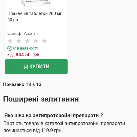
Плаквеніл таблетки 200 мг
60 шт
Санофі-Авентіс
Є в наявності
844.50
грн
від
КУПИТИ
Показано
13
з
13
Поширені запитання
Яка ціна на антипротозойні препарати ?
Вартість товару в каталозі антипротозойні препарати
починається від 119.9 грн.