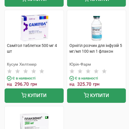
Самітол таблетки 500 мг 4
Орнігіл розчин для інфузій 5
шт
мг/мл 100 мл 1 флакон
Кусум Хелтхкер
Юрія-Фарм
Є в наявності
Є в наявності
296.70
грн
325.70
грн
від
від
КУПИТИ
КУПИТИ