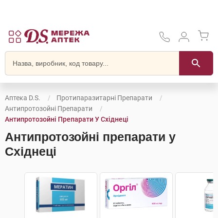
Аптека D.S.
Протипаразитарні Препарати
Антипротозойні Препарати
Антипротозойні Препарати У Східнеці
Антипротозойні препарати у
Східнеці