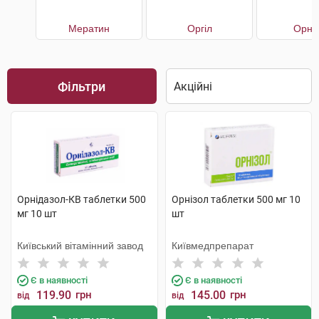
Мератин
Оргіл
Орніг
Фільтри
Орнідазол-КВ таблетки 500
Орнізол таблетки 500 мг 10
мг 10 шт
шт
Київський вітамінний завод
Київмедпрепарат
Є в наявності
Є в наявності
119.90
грн
145.00
грн
від
від