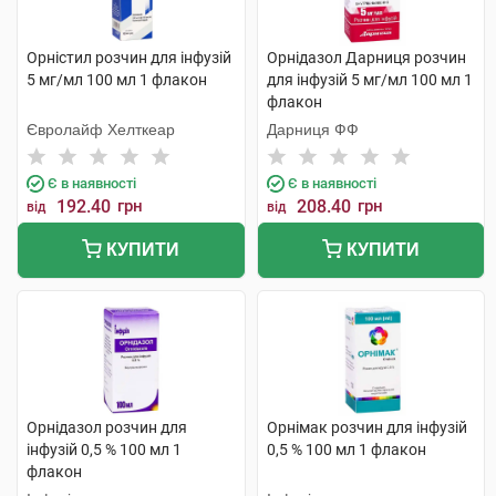
Орністил розчин для інфузій
Орнідазол Дарниця розчин
5 мг/мл 100 мл 1 флакон
для інфузій 5 мг/мл 100 мл 1
флакон
Євролайф Хелткеар
Дарниця ФФ
Є в наявності
Є в наявності
192.40
грн
208.40
грн
від
від
КУПИТИ
КУПИТИ
Орнідазол розчин для
Орнімак розчин для інфузій
інфузій 0,5 % 100 мл 1
0,5 % 100 мл 1 флакон
флакон