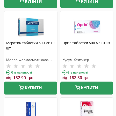
КУПИТИ
КУПИТИ
Мератин таблетки 500 мг 10
Оргіл таблетки 500 мг 10 шт
шт
Мепро Фармасьютикалс
Кусум Хелтхкер
Пріват
Є в наявності
Є в наявності
182.90
грн
183.80
грн
від
від
КУПИТИ
КУПИТИ