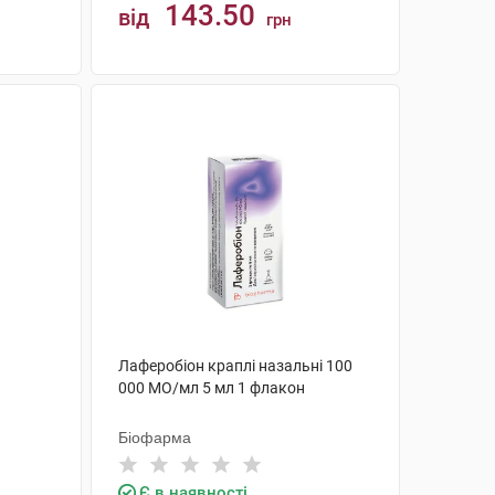
143.50
від
грн
КУПИТИ
Лаферобіон краплі назальні 100
000 МО/мл 5 мл 1 флакон
Біофарма
Є в наявності