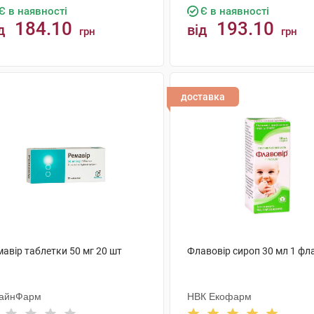
Є в наявності
Є в наявності
184.10
193.10
д
від
грн
грн
КУПИТИ
КУПИТИ
доставка
авір таблетки 50 мг 20 шт
Флавовір сироп 30 мл 1 фл
айнФарм
НВК Екофарм