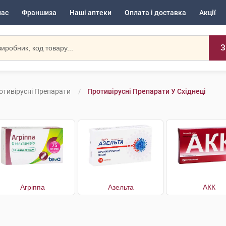
нас
Франшиза
Наші аптеки
Оплата і доставка
Акції
З
отивірусні Препарати
Противірусні Препарати У Східнеці
Агріппа
Азельта
АКК