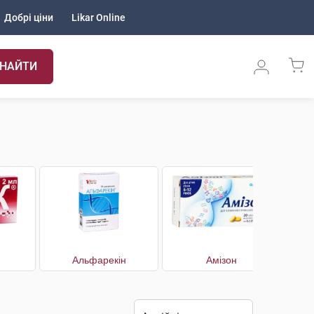
Добрі ціни
Likar Online
НАЙТИ
Альфарекін
Амізон