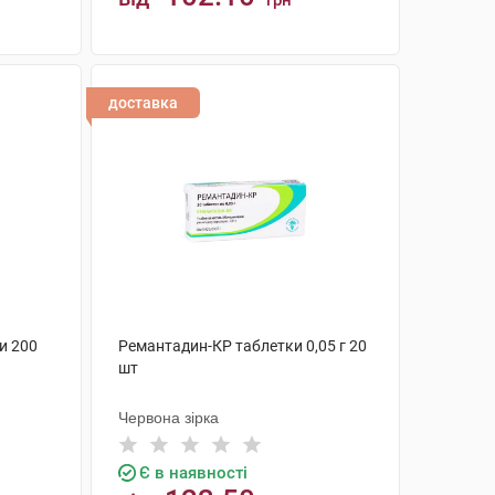
грн
КУПИТИ
доставка
и 200
Ремантадин-КР таблетки 0,05 г 20
шт
Червона зірка
Є в наявності