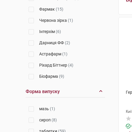
Фармак
(15)
Червона зірка
(1)
Інтерхім
(6)
Дарниця ФФ
(2)
Астрафарм
(1)
Ріхард Біттнер
(4)
Біофарма
(9)
Сантоніка
(4)
Форма випуску
Гер
Стада Арцнайміттель
(3)
мазь
(1)
ОлайнФарм
(2)
Ки
сироп
(8)
НВК Екофарм
(5)
таблетки
(59)