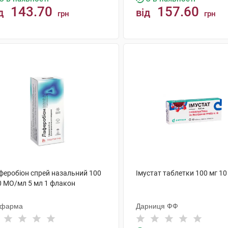
143.70
157.60
д
від
грн
грн
КУПИТИ
КУПИТИ
феробіон спрей назальний 100
Імустат таблетки 100 мг 10
0 МО/мл 5 мл 1 флакон
офарма
Дарниця ФФ