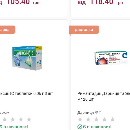
105.40
118.40
д
від
грн
грн
КУПИТИ
КУПИТИ
тавка
доставка
ксин IC таблетки 0,06 г 3 шт
Римантадин Дарниця табл
мг 20 шт
ерхім
Дарниця ФФ
Є в наявності
Є в наявності