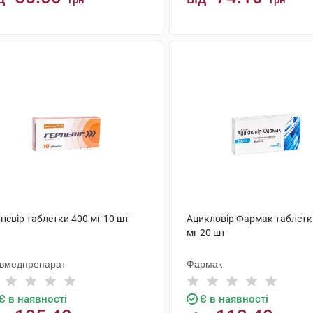
грн
грн
КУПИТИ
КУПИТИ
певір таблетки 400 мг 10 шт
Ацикловір Фармак таблетк
мг 20 шт
ївмедпрепарат
Фармак
Є в наявності
Є в наявності