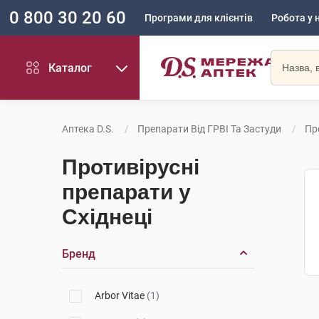
0 800 30 20 60
Програми для клієнтів
Робота у 
Каталог
Аптека D.S.
Препарати Від ГРВІ Та Застуди
Пр
Противірусні
препарати у
Східнеці
Бренд
Arbor Vitae
(1)