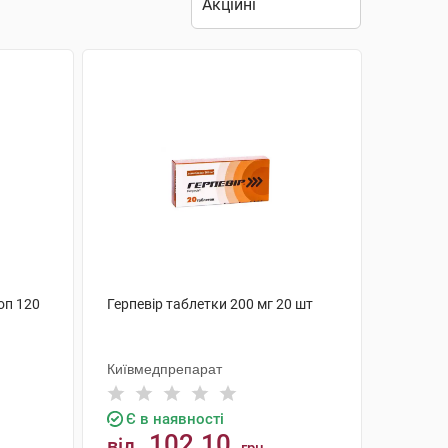
оп 120
Герпевір таблетки 200 мг 20 шт
Київмедпрепарат
Є в наявності
102.10
від