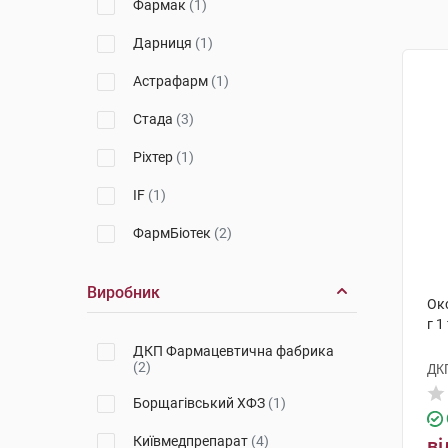
Фармак
(1)
Дарниця
(1)
Астрафарм
(1)
Стада
(3)
Ріхтер
(1)
IF
(1)
ФармБіотек
(2)
Виробник
Окс
г 1
ДКП Фармацевтична фабрика
(2)
ДК
Борщагівський ХФЗ
(1)
Київмедпрепарат
(4)
ві