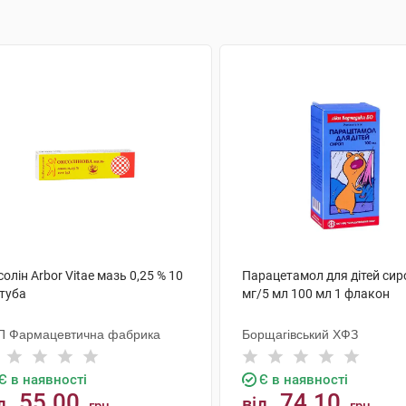
олін Arbor Vitae мазь 0,25 % 10
Парацетамол для дітей сир
 туба
мг/5 мл 100 мл 1 флакон
П Фармацевтична фабрика
Борщагівський ХФЗ
Є в наявності
Є в наявності
55.00
74.10
д
від