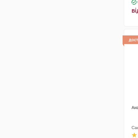
ві
дос
Ан
Са