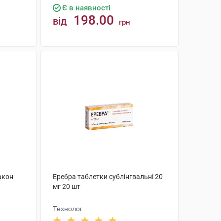
Є в наявності
198.00
від
грн
КУПИТИ
акон
Еребра таблетки сублінгвальні 20
мг 20 шт
Технолог