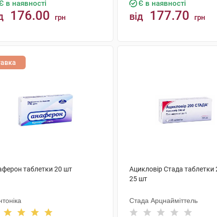
Є в наявності
Є в наявності
176.00
177.70
д
від
грн
грн
КУПИТИ
КУПИТИ
тавка
аферон таблетки 20 шт
Ацикловір Стада таблетки 
25 шт
нтоніка
Стада Арцнайміттель