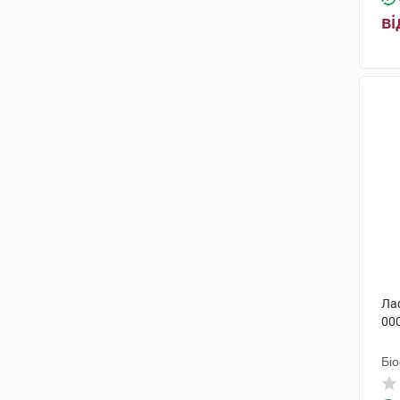
Фармасайнс
(1)
ві
Валартін Фарма
(1)
Лекхім-Харків
(1)
Пфайзер Італія
(1)
Ла
00
Бі