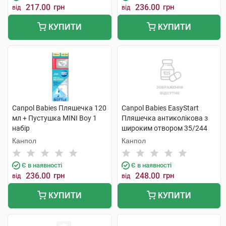
217.00
грн
236.00
грн
від
від
КУПИТИ
КУПИТИ
Canpol Babies Пляшечка 120
Canpol Babies EasyStart
мл + Пустушка MINI Boy 1
Пляшечка антиколікова з
набір
широким отвором 35/244
120 мл 1 шт
Канпол
Канпол
Є в наявності
Є в наявності
236.00
грн
248.00
грн
від
від
КУПИТИ
КУПИТИ