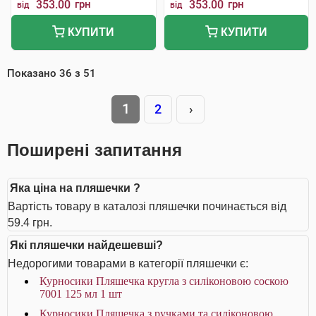
353.00
грн
353.00
грн
від
від
КУПИТИ
КУПИТИ
Показано
36
з
51
1
2
›
Поширені запитання
Яка ціна на пляшечки ?
Вартість товару в каталозі пляшечки починається від
59.4 грн.
Які пляшечки найдешевші?
Недорогими товарами в категорії пляшечки є:
Курносики Пляшечка кругла з силіконовою соскою
7001 125 мл 1 шт
Курносики Пляшечка з ручками та силіконовою