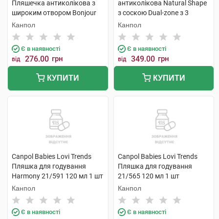
Пляшечка антиколікова з
антиколікова Natural Shape
широким отвором Bonjour
з соскою Dual-zone з 3
Paris 120 мл 1 шт
місяців 260 мл 1 шт
Канпол
Канпол
Є в наявності
Є в наявності
276.00
грн
349.00
грн
від
від
КУПИТИ
КУПИТИ
Canpol Babies Lovi Trends
Canpol Babies Lovi Trends
Пляшка для годування
Пляшка для годування
Harmony 21/591 120 мл 1 шт
21/565 120 мл 1 шт
Канпол
Канпол
Є в наявності
Є в наявності