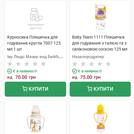
Курносики Пляшечка для
Baby Team 1111 Пляшечка
годування кругла 7007 125
для годування з талією та з
мл 1 шт
силіконовою соскою 125 мл
1 шт
Іву Ліндо Мазер енд Бейбі
Назалпродуктер
Продактс
Є в наявності
Є в наявності
70.00
грн
75.00
грн
від
від
КУПИТИ
КУПИТИ