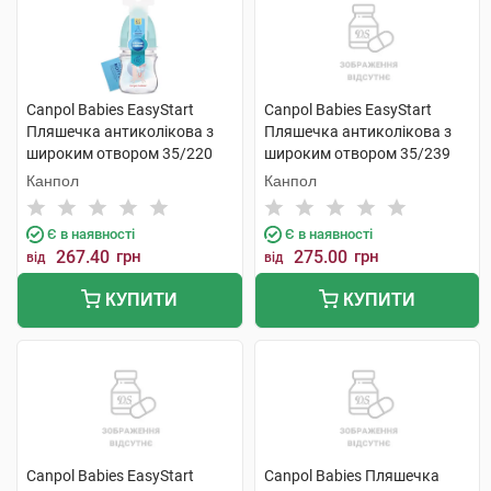
Canpol Babies EasyStart
Canpol Babies EasyStart
Пляшечка антиколікова з
Пляшечка антиколікова з
широким отвором 35/220
широким отвором 35/239
120 мл 1 шт
120 мл 1 шт
Канпол
Канпол
Є в наявності
Є в наявності
267.40
грн
275.00
грн
від
від
КУПИТИ
КУПИТИ
Canpol Babies EasyStart
Canpol Babies Пляшечка