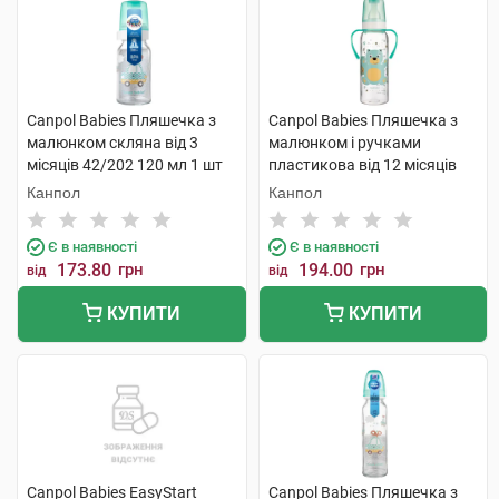
Canpol Babies Пляшечка з
Canpol Babies Пляшечка з
малюнком скляна від 3
малюнком і ручками
місяців 42/202 120 мл 1 шт
пластикова від 12 місяців
11/845 250 мл 1 шт
Канпол
Канпол
Є в наявності
Є в наявності
173.80
грн
194.00
грн
від
від
КУПИТИ
КУПИТИ
Canpol Babies EasyStart
Canpol Babies Пляшечка з