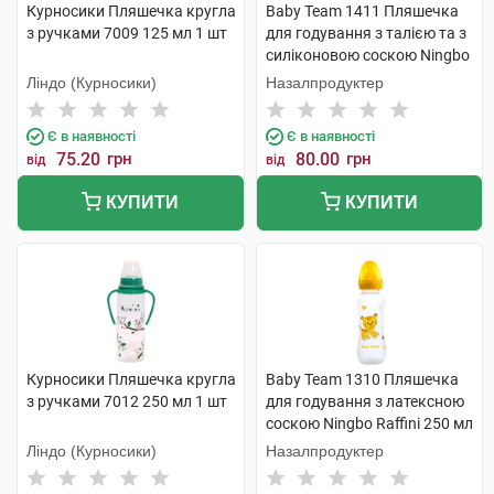
Курносики Пляшечка кругла
Baby Team 1411 Пляшечка
з ручками 7009 125 мл 1 шт
для годування з талією та з
силіконовою соскою Ningbo
Raffini 250 мл 1 шт
Ліндо (Курносики)
Назалпродуктер
Є в наявності
Є в наявності
75.20
грн
80.00
грн
від
від
КУПИТИ
КУПИТИ
Курносики Пляшечка кругла
Baby Team 1310 Пляшечка
з ручками 7012 250 мл 1 шт
для годування з латексною
соскою Ningbo Raffini 250 мл
1 шт
Ліндо (Курносики)
Назалпродуктер