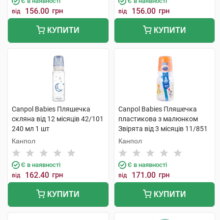
Є в наявності
Є в наявності
156.00
грн
156.00
грн
від
від
КУПИТИ
КУПИТИ
Canpol Babies Пляшечка
Canpol Babies Пляшечка
скляна від 12 місяців 42/101
пластикова з малюнком
240 мл 1 шт
Звірята від 3 місяців 11/851
120 мл 1 шт
Канпол
Канпол
Є в наявності
Є в наявності
162.40
грн
171.00
грн
від
від
КУПИТИ
КУПИТИ