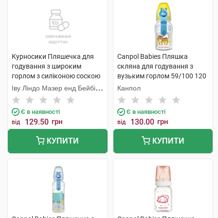
Курносики Пляшечка для
Canpol Babies Пляшка
годування з широким
скляна для годування з
горлом з силіконою соскою
вузьким горлом 59/100 120
7006 1 шт
мл 1 шт
Іву Ліндо Мазер енд Бейбі
Канпол
Продактс
Є в наявності
Є в наявності
129.50
грн
130.00
грн
від
від
КУПИТИ
КУПИТИ