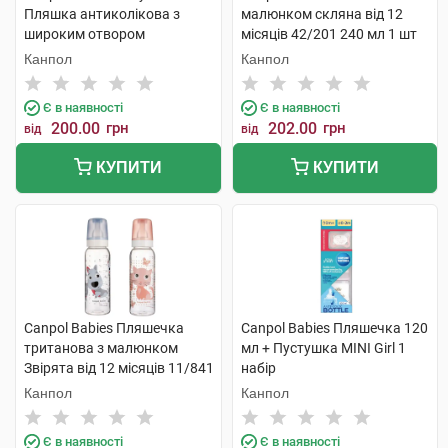
Пляшка антиколікова з
малюнком скляна від 12
широким отвором
місяців 42/201 240 мл 1 шт
Кольорові звірята 120 мл 1
Канпол
Канпол
шт
Є в наявності
Є в наявності
200.00
грн
202.00
грн
від
від
КУПИТИ
КУПИТИ
Canpol Babies Пляшечка
Canpol Babies Пляшечка 120
тританова з малюнком
мл + Пустушка MINI Girl 1
Звірята від 12 місяців 11/841
набір
250 мл 1 шт
Канпол
Канпол
Є в наявності
Є в наявності