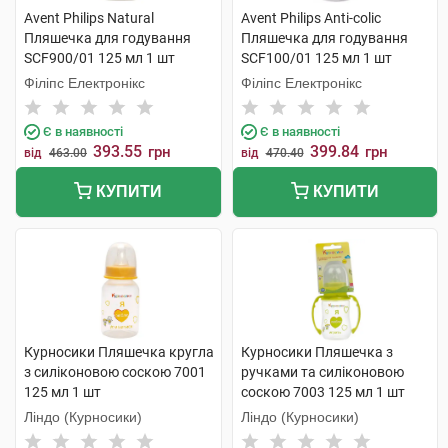
Avent Philips Natural
Avent Philips Anti-colic
Пляшечка для годування
Пляшечка для годування
SCF900/01 125 мл 1 шт
SCF100/01 125 мл 1 шт
Філіпс Електронікс
Філіпс Електронікс
Є в наявності
Є в наявності
393.55
399.84
грн
грн
від
463.00
від
470.40
КУПИТИ
КУПИТИ
Курносики Пляшечка кругла
Курносики Пляшечка з
з силіконовою соскою 7001
ручками та силіконовою
125 мл 1 шт
соскою 7003 125 мл 1 шт
Ліндо (Курносики)
Ліндо (Курносики)