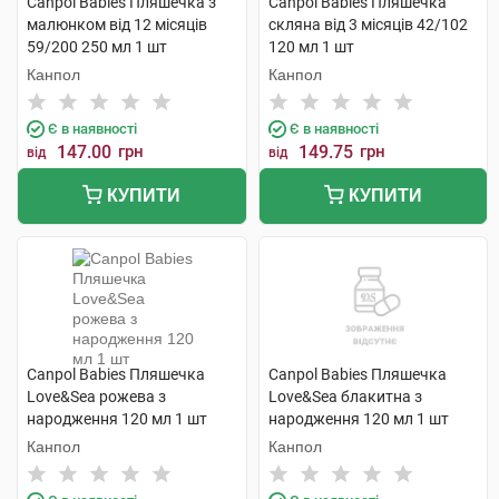
Canpol Babies Пляшечка з
Canpol Babies Пляшечка
малюнком від 12 місяців
скляна від 3 місяців 42/102
59/200 250 мл 1 шт
120 мл 1 шт
Канпол
Канпол
Є в наявності
Є в наявності
147.00
грн
149.75
грн
від
від
КУПИТИ
КУПИТИ
Canpol Babies Пляшечка
Canpol Babies Пляшечка
Love&Sea рожева з
Love&Sea блакитна з
народження 120 мл 1 шт
народження 120 мл 1 шт
Канпол
Канпол