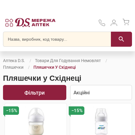
Аптека D.S.
Товари Для Годування Немовлят
Пляшечки
Пляшечки У Східнеці
Пляшечки у Східнеці
Фільтри
−15%
−15%