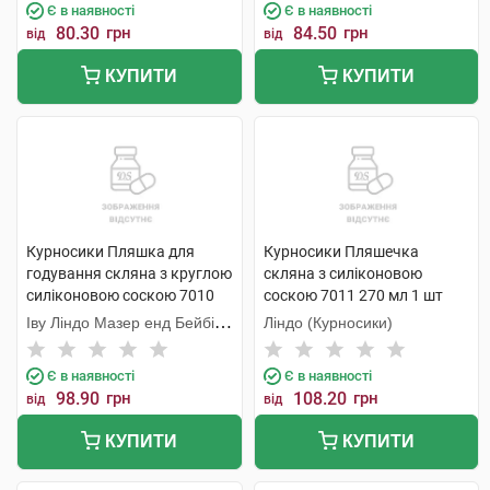
Є в наявності
Є в наявності
80.30
грн
84.50
грн
від
від
КУПИТИ
КУПИТИ
Курносики Пляшка для
Курносики Пляшечка
годування скляна з круглою
скляна з силіконовою
силіконовою соскою 7010
соскою 7011 270 мл 1 шт
130 мл 1 шт
Іву Ліндо Мазер енд Бейбі
Ліндо (Курносики)
Продактс
Є в наявності
Є в наявності
98.90
грн
108.20
грн
від
від
КУПИТИ
КУПИТИ