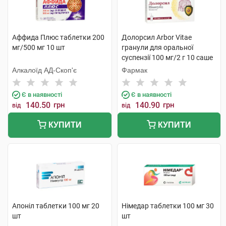
Аффида Плюс таблетки 200
Долорсил Arbor Vitae
мг/500 мг 10 шт
гранули для оральної
суспензії 100 мг/2 г 10 саше
Алкалоїд АД-Скоп'є
Фармак
Є в наявності
Є в наявності
140.50
грн
140.90
грн
від
від
КУПИТИ
КУПИТИ
Апоніл таблетки 100 мг 20
Німедар таблетки 100 мг 30
шт
шт