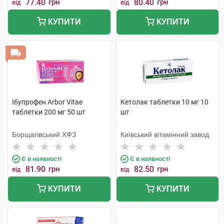
77.40
грн
80.40
грн
від
від
КУПИТИ
КУПИТИ
Ібупрофен Arbor Vitae
Кетолак таблетки 10 мг 10
таблетки 200 мг 50 шт
шт
Борщагівський ХФЗ
Київський вітамінний завод
Є в наявності
Є в наявності
81.90
грн
82.50
грн
від
від
КУПИТИ
КУПИТИ