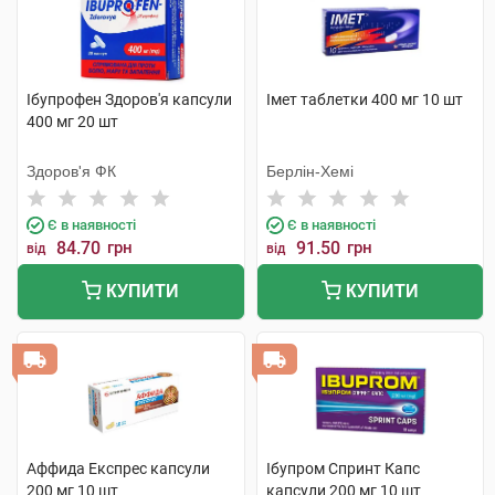
Ібупрофен Здоров'я капсули
Імет таблетки 400 мг 10 шт
400 мг 20 шт
Здоров'я ФК
Берлін-Хемі
Є в наявності
Є в наявності
84.70
грн
91.50
грн
від
від
КУПИТИ
КУПИТИ
Аффида Експрес капсули
Ібупром Спринт Капс
200 мг 10 шт
капсули 200 мг 10 шт