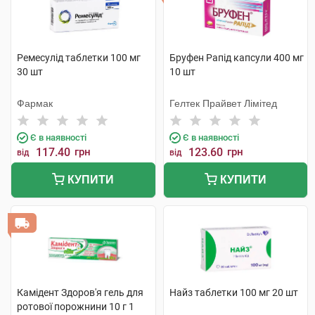
Ремесулід таблетки 100 мг
Бруфен Рапід капсули 400 мг
30 шт
10 шт
Фармак
Гелтек Прайвет Лімітед
Є в наявності
Є в наявності
117.40
грн
123.60
грн
від
від
КУПИТИ
КУПИТИ
Камідент Здоров'я гель для
Найз таблетки 100 мг 20 шт
ротової порожнини 10 г 1