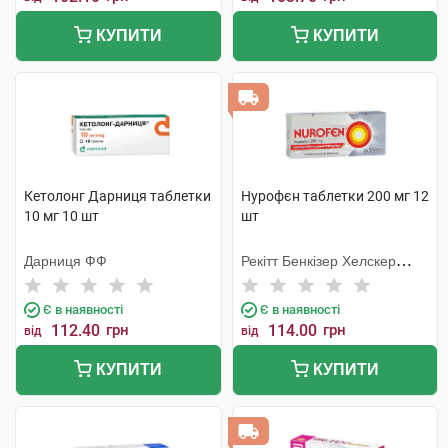
КУПИТИ
КУПИТИ
Кетолонг Дарниця таблетки
Нурофєн таблетки 200 мг 12
10 мг 10 шт
шт
Дарниця ФФ
Рекітт Бенкізер Хелскер
Інтернешнл
Є в наявності
Є в наявності
112.40
грн
114.00
грн
від
від
КУПИТИ
КУПИТИ