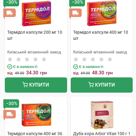
−30%
−30%
Термідол капсули 200 мг 10
Термідол капсули 400 мг 10
шт
шт
Київський вітамінний завод
Київський вітамінний завод
Є в наявності
Є в наявності
34.30
48.30
грн
грн
від
49.00
від
69.00
КУПИТИ
КУПИТИ
−30%
Термідол капсули 400 мг 36
Дуба кора Arbor Vitae 100 г 1