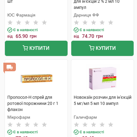
шт
для ін'єкцій 2 % 2 мл 10
ампул
ЮС Фармація
Дарниця ФФ
Є в наявності
Є в наявності
65.90
грн
74.70
грн
від
від
КУПИТИ
КУПИТИ
Пропосол-Н спрей для
Новокаїн розчин для ін'єкцій
ротової порожнини 20 г 1
5 мг/мл 5 мл 10 ампул
флакон
Мікрофарм
Галичфарм
Є в наявності
Є в наявності