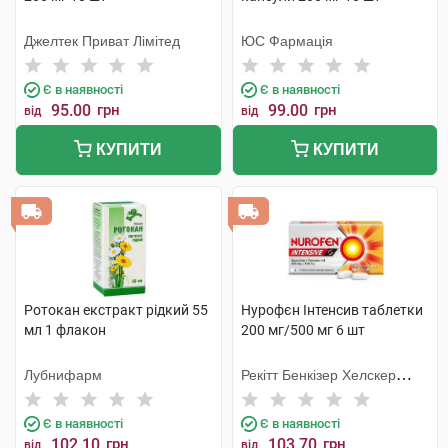
Джелтек Приват Лімітед
ЮС Фармація
Є в наявності
Є в наявності
95.00
грн
99.00
грн
від
від
КУПИТИ
КУПИТИ
Ротокан екстракт рідкий 55
Нурофєн Інтенсив таблетки
мл 1 флакон
200 мг/500 мг 6 шт
Лубнифарм
Рекітт Бенкізер Хелскер
Інтернешнл
Є в наявності
Є в наявності
102.10
грн
103.70
грн
від
від