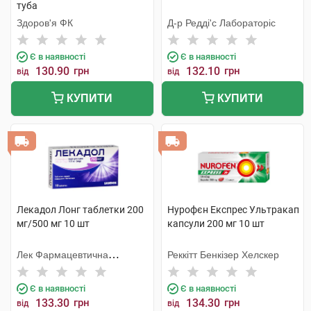
туба
Здоров'я ФК
Д-р Редді'с Лабораторіс
Є в наявності
Є в наявності
130.90
грн
132.10
грн
від
від
КУПИТИ
КУПИТИ
Лекадол Лонг таблетки 200
Нурофєн Експрес Ультракап
мг/500 мг 10 шт
капсули 200 мг 10 шт
Лек Фармацевтична
Реккітт Бенкізер Хелскер
компанія
Є в наявності
Є в наявності
133.30
грн
134.30
грн
від
від