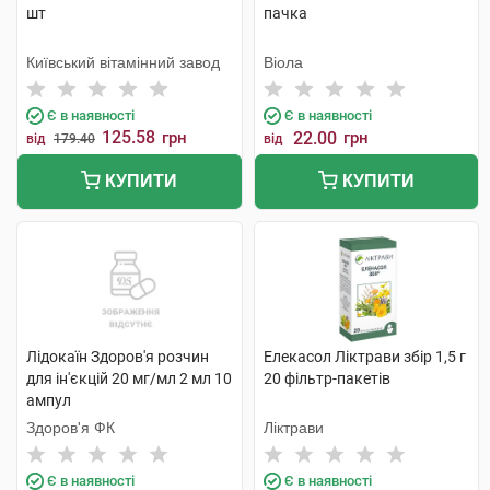
шт
пачка
Київський вітамінний завод
Віола
Є в наявності
Є в наявності
125.58
грн
22.00
грн
від
179.40
від
КУПИТИ
КУПИТИ
Лідокаїн Здоров'я розчин
Елекасол Ліктрави збір 1,5 г
для ін'єкцій 20 мг/мл 2 мл 10
20 фільтр-пакетів
ампул
Здоров'я ФК
Ліктрави
Є в наявності
Є в наявності