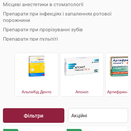
Місцеві анестетики в стоматології
Препарати при інфекціях і запаленнях ротової
порожнини
Препарати при прорізуванні зубів
Препарати при пульпіті
АльпеКід Денто
Апоніл
Фільтри