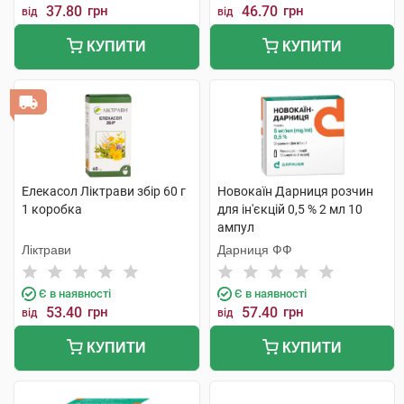
37.80
грн
46.70
грн
від
від
КУПИТИ
КУПИТИ
Елекасол Ліктрави збір 60 г
Новокаїн Дарниця розчин
1 коробка
для ін'єкцій 0,5 % 2 мл 10
ампул
Ліктрави
Дарниця ФФ
Є в наявності
Є в наявності
53.40
грн
57.40
грн
від
від
КУПИТИ
КУПИТИ