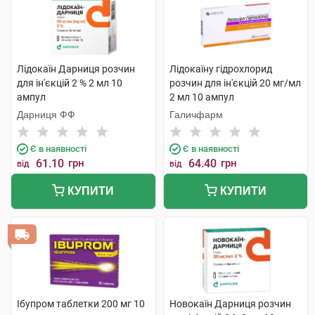
Лідокаїн Дарниця розчин
Лідокаїну гідрохлорид
для ін'єкцій 2 % 2 мл 10
розчин для ін'єкцій 20 мг/мл
ампул
2 мл 10 ампул
Дарниця ФФ
Галичфарм
Є в наявності
Є в наявності
61.10
грн
64.40
грн
від
від
КУПИТИ
КУПИТИ
Ібупром таблетки 200 мг 10
Новокаїн Дарниця розчин