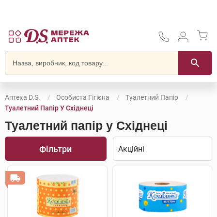
Аптека D.S.
Особиста Гігієна
Туалетний Папір
Туалетний Папір У Східнеці
Туалетний папір у Східнеці
Фільтри