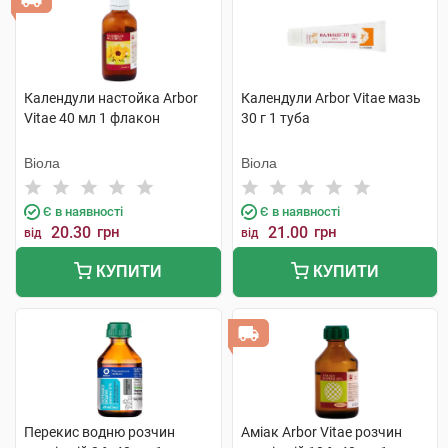
Календули настойка Arbor
Календули Arbor Vitae мазь
Vitae 40 мл 1 флакон
30 г 1 туба
Віола
Віола
Є в наявності
Є в наявності
20.30
грн
21.00
грн
від
від
КУПИТИ
КУПИТИ
Перекис водню розчин
Аміак Arbor Vitae розчин