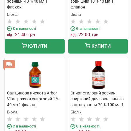
зовнішній 3 % 40 мл 1
зовнішній 10 % 40 мл 1
флакон
флакон
Віола
Віола
Є в наявності
Є в наявності
21.40
грн
22.00
грн
від
від
КУПИТИ
КУПИТИ
Саліцилова кислота Arbor
Спирт етиловий розчин
Vitae розчин спиртовий 1 %
спиртовий для зовнішнього
40 мл 1 флакон
застосування 70 % 100 мл 1
флакон
Віола
Біолік
Є в наявності
Є в наявності