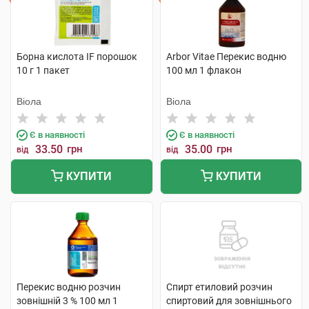
Борна кислота IF порошок
Arbor Vitae Перекис водню
10 г 1 пакет
100 мл 1 флакон
Віола
Віола
Є в наявності
Є в наявності
33.50
грн
35.00
грн
від
від
КУПИТИ
КУПИТИ
Перекис водню розчин
Спирт етиловий розчин
зовнішній 3 % 100 мл 1
спиртовий для зовнішнього