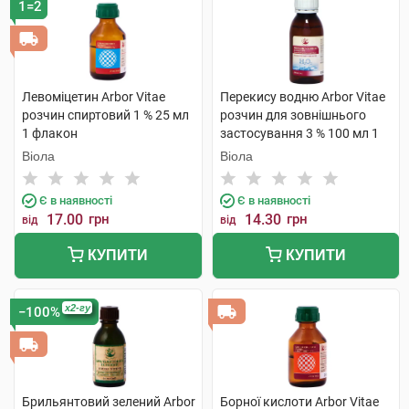
1=2
Препарати для лікування свербежу
Препарати при псоріазі, екземі
Протигрибкові препарати для зовнішнього
застосування
Левоміцетин Arbor Vitae
Перекису водню Arbor Vitae
розчин спиртовий 1 % 25 мл
розчин для зовнішнього
1 флакон
застосування 3 % 100 мл 1
флакон
Віола
Віола
Є в наявності
Є в наявності
17.00
грн
14.30
грн
від
від
КУПИТИ
КУПИТИ
x2-гу
−100%
Брильянтовий зелений Arbor
Борної кислоти Arbor Vitae