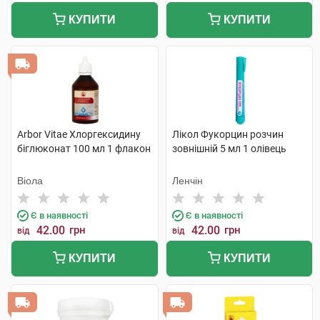
КУПИТИ
КУПИТИ
Arbor Vitae Хлоргексидину
Лікол Фукорцин розчин
біглюконат 100 мл 1 флакон
зовнішній 5 мл 1 олівець
Віола
Ленчін
Є в наявності
Є в наявності
42.00
грн
42.00
грн
від
від
КУПИТИ
КУПИТИ