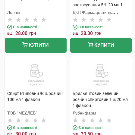
застосування 5 % 20 мл 1
флакон
Ленчін
ДКП Фармацевтична
фабрика
Є в наявності
Є в наявності
28.00
грн
28.30
грн
від
від
КУПИТИ
КУПИТИ
Спирт Етиловий 96% розчин
Брильянтовий зелений
100 мл 1 флакон
розчин спиртовий 1 % 20 мл
1 флакон
ТОВ "МЕДЛЕВ"
Лубнифарм
Є в наявності
Є в наявності
30.00
грн
30.50
грн
від
від