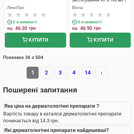
застосування 96 % 100 мл 1
флакон скляний
ЛекоПро
Віола
Є в наявності
Є в наявності
46.30
грн
46.90
грн
від
від
КУПИТИ
КУПИТИ
Показано
36
з
504
1
2
3
4
14
›
Поширені запитання
Яка ціна на дерматологічні препарати ?
Вартість товару в каталозі дерматологічні препарати
починається від 14.3 грн.
Які дерматологічні препарати найдешевші?