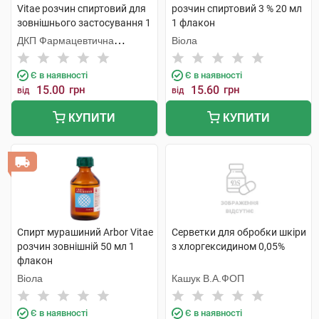
Vitae розчин спиртовий для
розчин спиртовий 3 % 20 мл
зовнішнього застосування 1
1 флакон
% 20 мл 1 флакон
ДКП Фармацевтична
Віола
фабрика
Є в наявності
Є в наявності
15.00
грн
15.60
грн
від
від
КУПИТИ
КУПИТИ
Спирт мурашиний Arbor Vitae
Серветки для обробки шкіри
розчин зовнішній 50 мл 1
з хлоргексидином 0,05%
флакон
Віола
Кашук В.А.ФОП
Є в наявності
Є в наявності