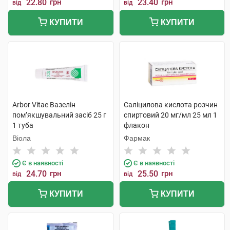
22.80
грн
23.40
грн
від
від
КУПИТИ
КУПИТИ
Arbor Vitae Вазелін
Саліцилова кислота розчин
пом’якшувальний засіб 25 г
спиртовий 20 мг/мл 25 мл 1
1 туба
флакон
Віола
Фармак
Є в наявності
Є в наявності
24.70
грн
25.50
грн
від
від
КУПИТИ
КУПИТИ