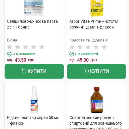
Саліцилово-цинкова паста
Arbor Vitae Prime Чистотіл
25 г 1 банка
розчин 1,2 мл 1 флакон
Віола
Красота та Здоров'я
Є в наявності
Є в наявності
43.50
грн
45.00
грн
від
від
КУПИТИ
КУПИТИ
Рідкий пластир спрей 50 мл
Спирт етиловий розчин
1 флакон
спиртовий для зовнішнього