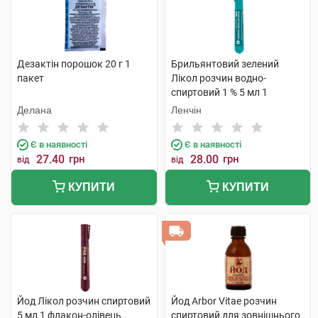
Дезактін порошок 20 г 1
Брильянтовий зелений
пакет
Лікол розчин водно-
спиртовий 1 % 5 мл 1
флакон-олівець
Делана
Ленчін
Є в наявності
Є в наявності
27.40
грн
28.00
грн
від
від
КУПИТИ
КУПИТИ
Йод Лікол розчин спиртовий
Йод Arbor Vitae розчин
5 мл 1 флакон-олівець
спиртовий для зовнішнього