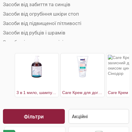
Засоби від забиття та синців
Засоби від огрубіння шкіри стоп
Засоби від підвищеної пітливості
Засоби від рубців і шрамів
Засоби від сонячних опіків
Лікування лупи, себореї, волосистих дерматитів
Пелюшковий дерматит
Препарати від акне та вугрів
Препарати від бородавок та папілом
Препарати від дерматиту
3 в 1 мило, шампунь, гель для душу
Care Крем для догляду за сухою і огрубілою шкірою
Препарати від лишаю
Препарати від опіків
Фільтри
Препарати від пролежнів
Препарати для лікування ран і виразок