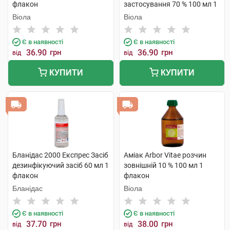
флакон
застосування 70 % 100 мл 1
флакон скляний
Віола
Віола
Є в наявності
Є в наявності
36.90
грн
36.90
грн
від
від
КУПИТИ
КУПИТИ
Бланідас 2000 Експрес Засіб
Аміак Arbor Vitae розчин
дезинфікуючий засіб 60 мл 1
зовнішній 10 % 100 мл 1
флакон
флакон
Бланідас
Віола
Є в наявності
Є в наявності
37.70
грн
38.00
грн
від
від