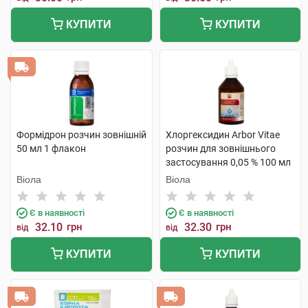
КУПИТИ
КУПИТИ
Формідрон розчин зовнішній
Хлоргексидин Arbor Vitae
50 мл 1 флакон
розчин для зовнішнього
застосування 0,05 % 100 мл
1 флакон
Віола
Віола
Є в наявності
Є в наявності
32.10
грн
32.30
грн
від
від
КУПИТИ
КУПИТИ