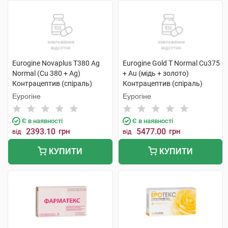
Eurogine Novaplus T380 Ag
Eurogine Gold T Normal Cu375
Normal (Cu 380 + Ag)
+ Au (мідь + золото)
Контрацептив (спіраль)
Контрацептив (спіраль)
внутрішньоматковий 1 шт
внутрішньоматковий 1 шт
Еурогіне
Еурогіне
Є в наявності
Є в наявності
2393.10
грн
5477.00
грн
від
від
КУПИТИ
КУПИТИ