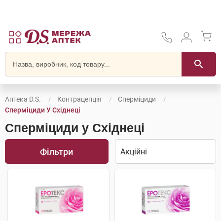
Аптека D.S.
Контрацепція
Сперміциди
Сперміциди У Східнеці
Сперміциди у Східнеці
Фільтри