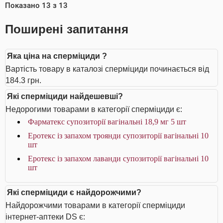
Показано
13
з
13
Поширені запитання
Яка ціна на сперміциди ?
Вартість товару в каталозі сперміциди починається від
184.3 грн.
Які сперміциди найдешевші?
Недорогими товарами в категорії сперміциди є:
Фарматекс супозиторії вагінальні 18,9 мг 5 шт
Еротекс із запахом троянди супозиторії вагінальні 10
шт
Еротекс із запахом лаванди супозиторії вагінальні 10
шт
Які сперміциди є найдорожчими?
Найдорожчими товарами в категорії сперміциди
інтернет-аптеки DS є: