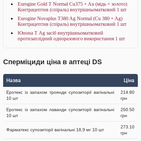
Eurogine Gold T Normal Cu375 + Au (мідь + золото)
Контрацептив (спіраль) внутрішньоматковий 1 шт
Eurogine Novaplus T380 Ag Normal (Cu 380 + Ag)
Контрацептив (спіраль) внутрішньоматковий 1 шт
Юнона Т Ag засіб внутрішньоматковий
протизаплідний одноразового використання 1 шт
Сперміциди ціна в аптеці DS
Назва
Ціна
Еротекс із запахом троянди супозиторії вагінальні
214.80
10 шт
грн
Еротекс із запахом лаванди супозиторії вагінальні
250.50
10 шт
грн
273.10
Фарматекс супозиторії вагінальні 18,9 мг 10 шт
грн