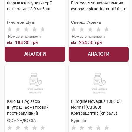
Фарматекс супозиторії
Еротекс із запахом лимона
вагінальні 18,9 мг 5 шт
супозиторії вагінальні 10 шт
Іннотера Шузі
Сперко Україна
Немає в наявності
Немає в наявності
184.30
грн
254.50
грн
від
від
АНАЛОГИ
АНАЛОГИ
Юнона Т Ag засіб
Eurogine Novaplus T380 Cu
внутрішньоматковий
Normal (Cu 380)
протизаплідний
Контрацептив (спіраль)
одноразового використання
внутрішньоматковий 1 шт
ОСМУНДС СІА
Еурогіне
1 шт