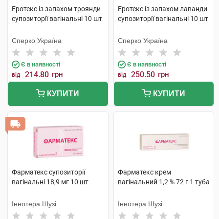
Еротекс із запахом троянди
Еротекс із запахом лаванди
супозиторії вагінальні 10 шт
супозиторії вагінальні 10 шт
Сперко Україна
Сперко Україна
Є в наявності
Є в наявності
214.80
грн
250.50
грн
від
від
КУПИТИ
КУПИТИ
Фарматекс супозиторії
Фарматекс крем
вагінальні 18,9 мг 10 шт
вагінальний 1,2 % 72 г 1 туба
Іннотера Шузі
Іннотера Шузі