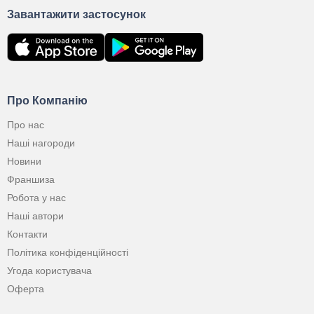
Завантажити застосунок
Про Компанію
Про нас
Наші нагороди
Новини
Франшиза
Робота у нас
Наші автори
Контакти
Політика конфіденційності
Угода користувача
Оферта