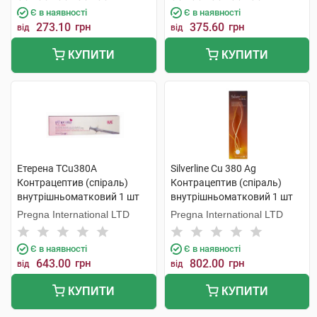
Є в наявності
Є в наявності
273.10
грн
375.60
грн
від
від
КУПИТИ
КУПИТИ
Етерена TCu380A
Silverline Cu 380 Ag
Контрацептив (спіраль)
Контрацептив (спіраль)
внутрішньоматковий 1 шт
внутрішньоматковий 1 шт
Pregna International LTD
Pregna International LTD
Є в наявності
Є в наявності
643.00
грн
802.00
грн
від
від
КУПИТИ
КУПИТИ