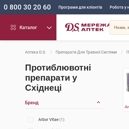
0 800 30 20 60
Програми для клієнтів
Робота у 
Каталог
Аптека D.S.
Препарати Для Травної Системи
П
Протиблювотні
препарати у
Східнеці
Бренд
Arbor Vitae
(1)