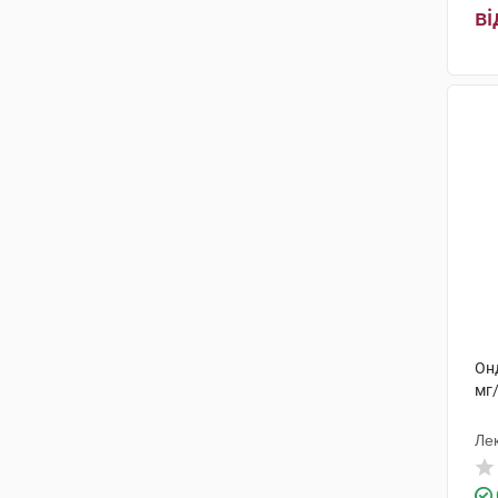
ві
Онд
мг
Лек