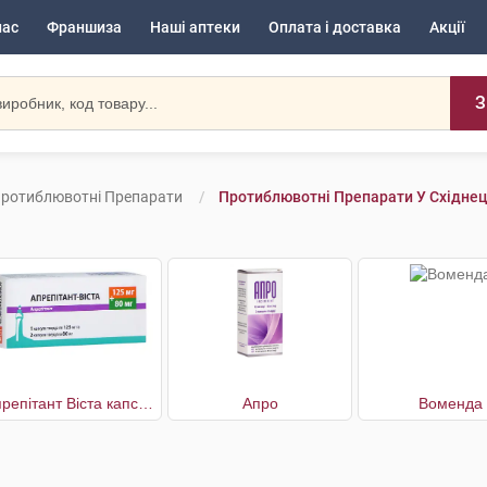
нас
Франшиза
Наші аптеки
Оплата і доставка
Акції
З
ротиблювотні Препарати
Протиблювотні Препарати У Східнец
Апрепітант Віста капсули по 125 мг 1шт. + по 80 мг 2шт.
Апро
Воменда