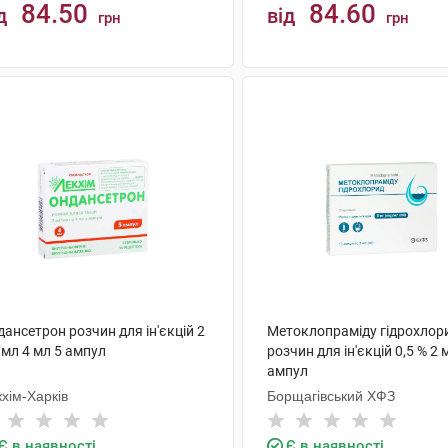
84.50
84.60
д
від
грн
грн
КУПИТИ
КУПИТИ
ансетрон розчин для ін'єкцій 2
Метоклопраміду гідрохлор
/мл 4 мл 5 ампул
розчин для ін'єкцій 0,5 % 2 
ампул
хім-Харків
Борщагівський ХФЗ
Є в наявності
Є в наявності