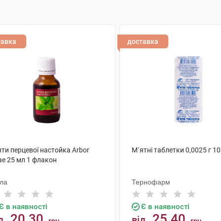
тавка
доставка
ти перцевої настойка Arbor
М`ятні таблетки 0,0025 г 10
ae 25 мл 1 флакон
ола
Тернофарм
Є в наявності
Є в наявності
20.30
25.40
д
від