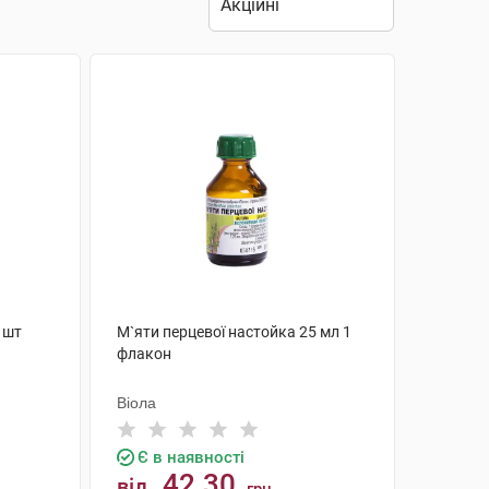
 шт
М`яти перцевої настойка 25 мл 1
флакон
Віола
Є в наявності
42.30
від