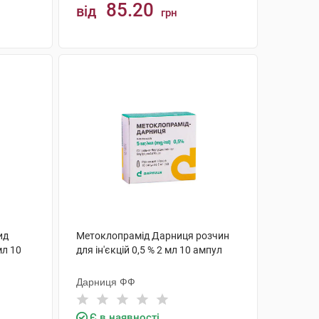
85.20
від
грн
КУПИТИ
ид
Метоклопрамід Дарниця розчин
мл 10
для ін'єкцій 0,5 % 2 мл 10 ампул
Дарниця ФФ
Є в наявності