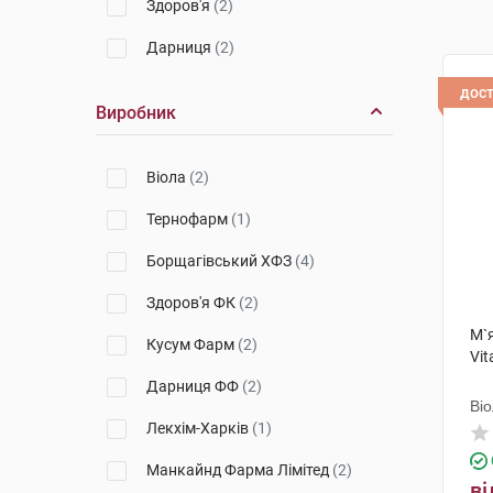
Здоров'я
(2)
Дарниця
(2)
дос
Виробник
Віола
(2)
Тернофарм
(1)
Борщагівський ХФЗ
(4)
Здоров'я ФК
(2)
М`я
Кусум Фарм
(2)
Vit
Дарниця ФФ
(2)
Ві
Лекхім-Харків
(1)
Манкайнд Фарма Лімітед
(2)
ві