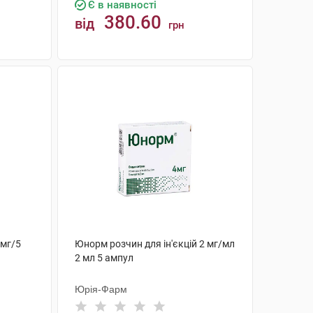
Є в наявності
380.60
від
грн
КУПИТИ
 мг/5
Юнорм розчин для ін'єкцій 2 мг/мл
2 мл 5 ампул
Юрія-Фарм