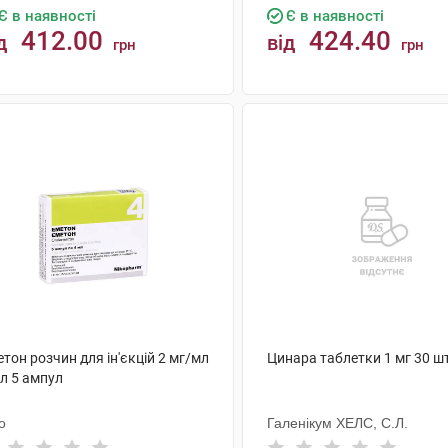
Є в наявності
Є в наявності
412.00
424.40
д
від
грн
грн
КУПИТИ
КУПИТИ
тон розчин для ін'єкцій 2 мг/мл
Цинара таблетки 1 мг 30 ш
л 5 ампул
о
Галенікум ХЕЛС, С.Л.