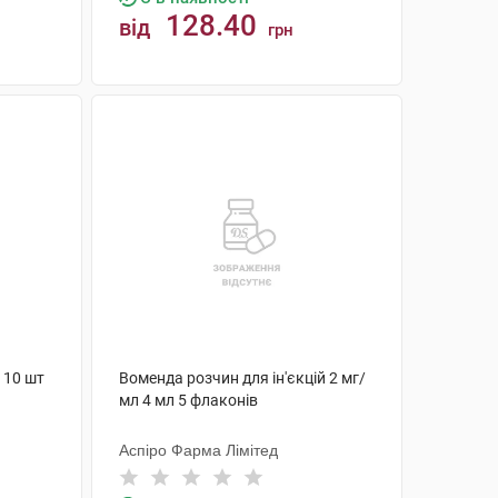
128.40
від
грн
КУПИТИ
 10 шт
Воменда розчин для ін'єкцій 2 мг/
мл 4 мл 5 флаконів
Аспіро Фарма Лімітед