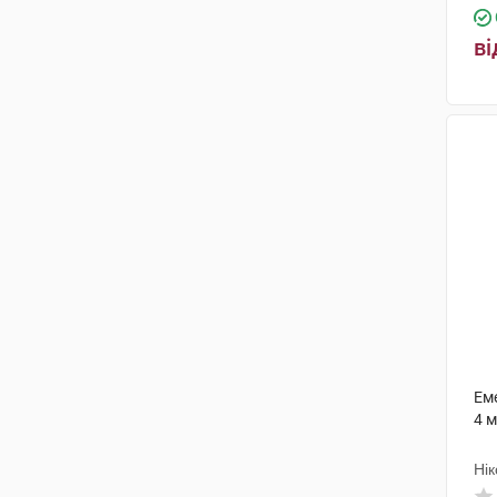
ві
Еме
4 м
Нік