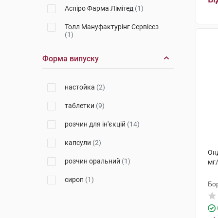
Аспіро Фарма Лімітед
(1)
Толл Мануфактурінг Сервісез
(1)
Хелп
(1)
Форма випуску
Гледфарм ЛТД
(1)
настойка
(2)
Юрія-Фарм
(3)
таблетки
(9)
Ніко
(1)
розчин для ін'єкцій
(14)
Галенікум ХЕЛС, С.Л.
(1)
капсули
(2)
ПЛІВА Хрватска
(1)
Онд
розчин оральний
(1)
мг
Меркле
(1)
сироп
(1)
Рафарм СА
(1)
Бо
Ронтіс Хеллас Медікал енд
Фармасьютікал Продактс С.А.
(2)