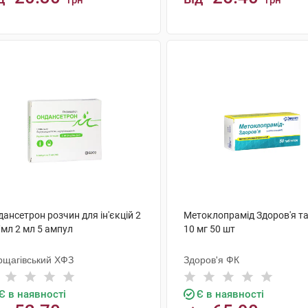
грн
грн
КУПИТИ
КУПИТИ
ансетрон розчин для ін'єкцій 2
Метоклопрамід Здоров'я т
/мл 2 мл 5 ампул
10 мг 50 шт
рщагівський ХФЗ
Здоров'я ФК
Є в наявності
Є в наявності