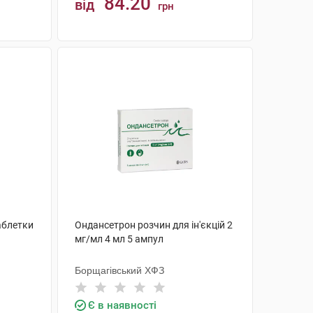
84.20
від
грн
КУПИТИ
аблетки
Ондансетрон розчин для ін'єкцій 2
мг/мл 4 мл 5 ампул
Борщагівський ХФЗ
Є в наявності