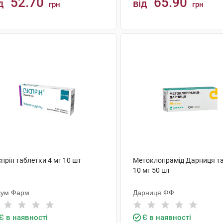
52.70
65.90
д
від
грн
грн
КУПИТИ
КУПИТИ
прін таблетки 4 мг 10 шт
Метоклопрамід Дарниця т
10 мг 50 шт
сум Фарм
Дарниця ФФ
Є в наявності
Є в наявності