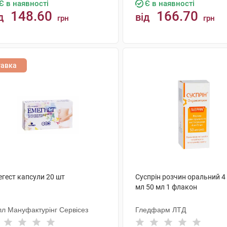
Є в наявності
Є в наявності
148.60
166.70
д
від
грн
грн
КУПИТИ
КУПИТИ
тавка
егест капсули 20 шт
Суспрін розчин оральний 4
мл 50 мл 1 флакон
лл Мануфактурінг Сервісез
Гледфарм ЛТД