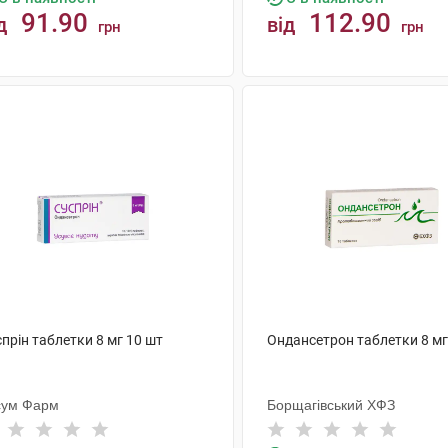
91.90
112.90
д
від
грн
грн
КУПИТИ
КУПИТИ
прін таблетки 8 мг 10 шт
Ондансетрон таблетки 8 мг
сум Фарм
Борщагівський ХФЗ