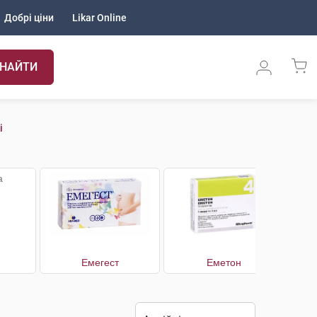
Добрі ціни
Likar Online
НАЙТИ
і
Емегест
Еметон