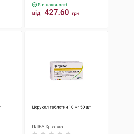
Є в наявності
427.60
від
грн
КУПИТИ
т
Церукал таблетки 10 мг 50 шт
ПЛІВА Хрватска