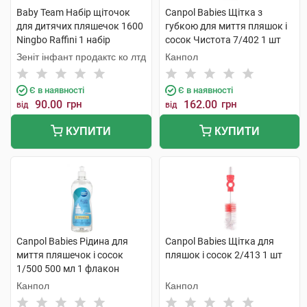
Baby Team Набір щіточок
Canpol Babies Щітка з
для дитячих пляшечок 1600
губкою для миття пляшок і
Ningbo Raffini 1 набір
сосок Чистота 7/402 1 шт
Зеніт інфант продактс ко лтд
Канпол
Є в наявності
Є в наявності
90.00
грн
162.00
грн
від
від
КУПИТИ
КУПИТИ
Canpol Babies Рідина для
Canpol Babies Щітка для
миття пляшечок і сосок
пляшок і сосок 2/413 1 шт
1/500 500 мл 1 флакон
Канпол
Канпол