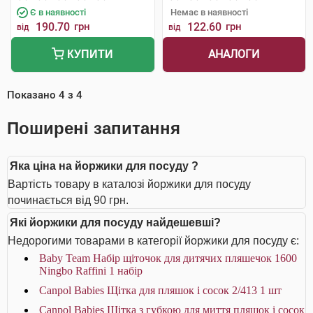
Є в наявності
Немає в наявності
190.70
грн
122.60
грн
від
від
АНАЛОГИ
КУПИТИ
Показано
4
з
4
Поширені запитання
Яка ціна на йоржики для посуду ?
Вартість товару в каталозі йоржики для посуду
починається від 90 грн.
Які йоржики для посуду найдешевші?
Недорогими товарами в категорії йоржики для посуду є:
Baby Team Набір щіточок для дитячих пляшечок 1600
Ningbo Raffini 1 набір
Canpol Babies Щітка для пляшок і сосок 2/413 1 шт
Canpol Babies Щітка з губкою для миття пляшок і сосок