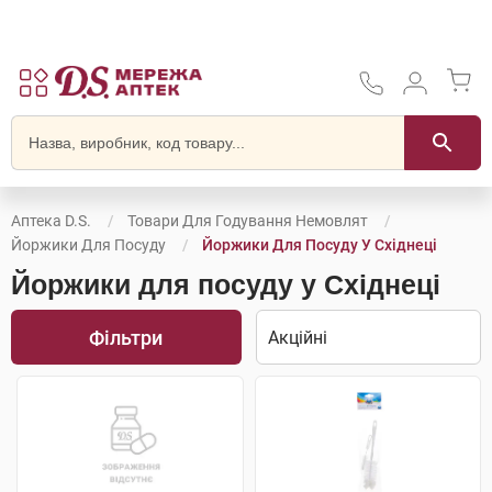
Аптека D.S.
Товари Для Годування Немовлят
Йоржики Для Посуду
Йоржики Для Посуду У Східнеці
Йоржики для посуду у Східнеці
Фільтри