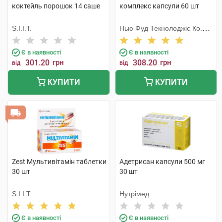
коктейль порошок 14 саше
комплекс капсули 60 шт
S.I.I.T.
Нью Фуд Текнолоджіс Ко.
Лтд
Є в наявності
Є в наявності
301.20
грн
308.20
грн
від
від
КУПИТИ
КУПИТИ
Zest Мультивітамін таблетки
Адетрисан капсули 500 мг
30 шт
30 шт
S.I.I.T.
Нутрімед
Є в наявності
Є в наявності