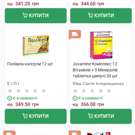
341.20
грн
344.60
грн
від
від
КУПИТИ
КУПИТИ
Поліжен капсули 12 шт
Juvamine Комплекс 12
Вітамінів + 9 Мінералів
таблетки шипучі 30 шт
Е.І.П.І.
Юва Санте Інтернешинал
Є в наявності
Є в наявності
349.50
грн
366.00
грн
від
від
КУПИТИ
КУПИТИ