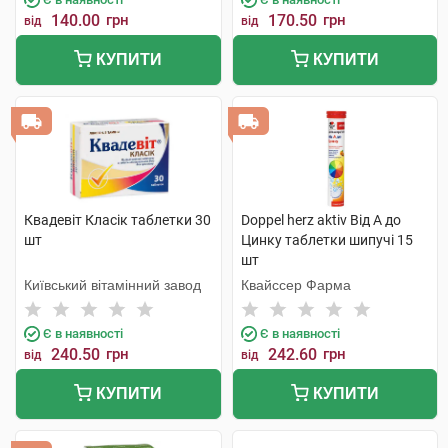
140.00
грн
170.50
грн
від
від
КУПИТИ
КУПИТИ
Квадевіт Класік таблетки 30
Doppel herz aktiv Від А до
шт
Цинку таблетки шипучі 15
шт
Київський вітамінний завод
Квайссер Фарма
Є в наявності
Є в наявності
240.50
грн
242.60
грн
від
від
КУПИТИ
КУПИТИ