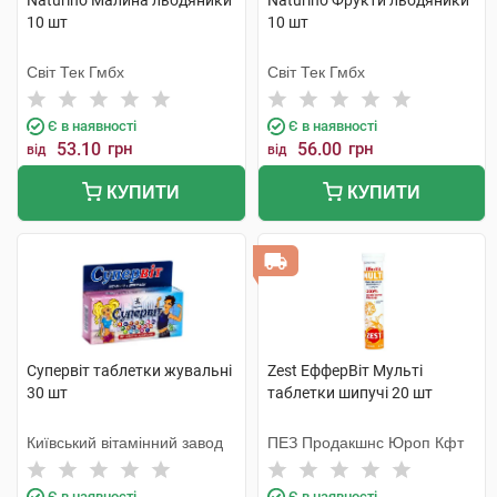
Naturino Малина льодяники
Naturino Фрукти льодяники
10 шт
10 шт
Світ Тек Гмбх
Світ Тек Гмбх
Є в наявності
Є в наявності
53.10
грн
56.00
грн
від
від
КУПИТИ
КУПИТИ
Супервіт таблетки жувальні
Zest ЕфферВіт Мульті
30 шт
таблетки шипучі 20 шт
Київський вітамінний завод
ПЕЗ Продакшнс Юроп Кфт
Є в наявності
Є в наявності