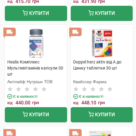
415.70
грн
431.90
грн
від
від
КУПИТИ
КУПИТИ
Healix Комплекс
Doppel herz aktiv від А до
Мультивітамінів капсули 30
Цинку таблетки 30 шт
шт
Актілайф Нутрішн ТОВ
Квайссер Фарма
Є в наявності
Є в наявності
440.00
грн
448.10
грн
від
від
КУПИТИ
КУПИТИ