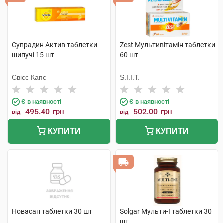
Супрадин Актив таблетки
Zest Мультивітамін таблетки
шипучі 15 шт
60 шт
Свісс Капс
S.I.I.T.
Є в наявності
Є в наявності
495.40
грн
502.00
грн
від
від
КУПИТИ
КУПИТИ
Новасан таблетки 30 шт
Solgar Мульти-I таблетки 30
шт