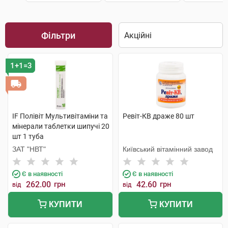
Фільтри
1+1=3
IF Полівіт Мультивітаміни та
Ревіт-КВ драже 80 шт
мінерали таблетки шипучі 20
шт 1 туба
ЗАТ "НВТ"
Київський вітамінний завод
Є в наявності
Є в наявності
262.00
грн
42.60
грн
від
від
КУПИТИ
КУПИТИ