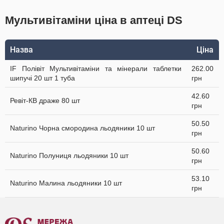
Мультивітаміни ціна в аптеці DS
Назва
Ціна
IF Полівіт Мультивітаміни та мінерали таблетки
262.00
шипучі 20 шт 1 туба
грн
42.60
Ревіт-КВ драже 80 шт
грн
50.50
Naturino Чорна смородина льодяники 10 шт
грн
50.60
Naturino Полуниця льодяники 10 шт
грн
53.10
Naturino Малина льодяники 10 шт
грн