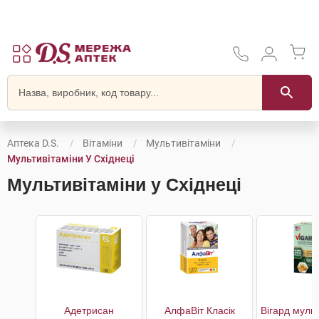
Аптека D.S.
Вітаміни
Мультивітаміни
Мультивітаміни У Східнеці
Мультивітаміни у Східнеці
Адетрисан
АлфаВіт Класік