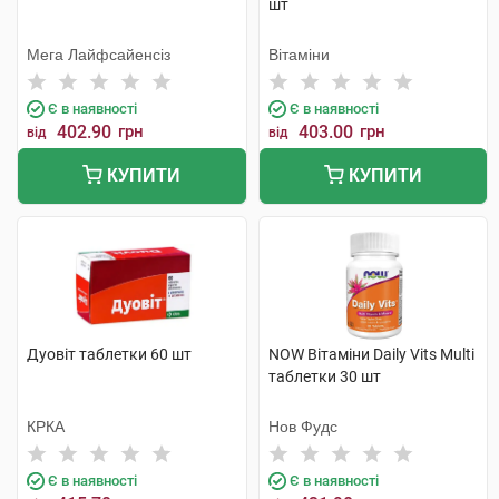
шт
Мега Лайфсайенсіз
Вітаміни
Є в наявності
Є в наявності
402.90
грн
403.00
грн
від
від
КУПИТИ
КУПИТИ
Дуовіт таблетки 60 шт
NOW Вітаміни Daily Vits Multi
таблетки 30 шт
КРКА
Нов Фудс
Є в наявності
Є в наявності