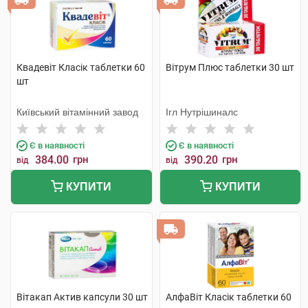
Квадевіт Класік таблетки 60
Вітрум Плюс таблетки 30 шт
шт
Київський вітамінний завод
Ігл Нутрішиналс
Є в наявності
Є в наявності
384.00
грн
390.20
грн
від
від
КУПИТИ
КУПИТИ
Вітакап Актив капсули 30 шт
АлфаВіт Класік таблетки 60