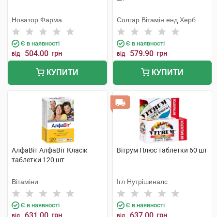
Новатор Фарма
Солгар Вітамін енд Херб
Є в наявності
Є в наявності
504.00
грн
579.90
грн
від
від
КУПИТИ
КУПИТИ
АлфаВіт АлфаВіт Класік
Вітрум Плюс таблетки 60 шт
таблетки 120 шт
Вітаміни
Ігл Нутрішиналс
Є в наявності
Є в наявності
631.00
грн
637.00
грн
від
від