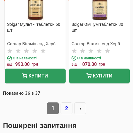
Solgar Мульті-I таблетки 60
Solgar Омніум таблетки 30
шт
шт
Солгар Вітамін енд Херб
Солгар Вітамін енд Херб
Є в наявності
Є в наявності
990.00
грн
1070.00
грн
від
від
КУПИТИ
КУПИТИ
Показано
36
з
37
1
2
›
Поширені запитання