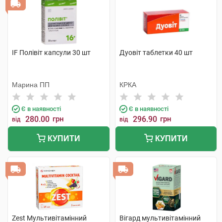
IF Полівіт капсули 30 шт
Дуовіт таблетки 40 шт
Марина ПП
КРКА
Є в наявності
Є в наявності
280.00
грн
296.90
грн
від
від
КУПИТИ
КУПИТИ
Zest Мультивітамінний
Вігард мультивітамінний