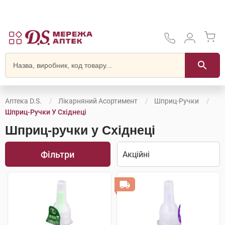
Аптека D.S.
Лікарняний Асортимент
Шприц-Ручки
Шприц-Ручки У Східнеці
Шприц-ручки у Східнеці
Фільтри