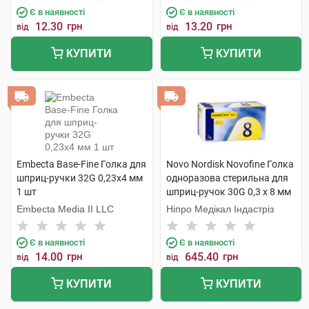
Є в наявності
Є в наявності
12.30
грн
13.20
грн
від
від
КУПИТИ
КУПИТИ
Embecta Base-Fine Голка для
Novo Nordisk Novofine Голка
шприц-ручки 32G 0,23х4 мм
одноразова стерильна для
1 шт
шприц-ручок 30G 0,3 х 8 мм
100 шт
Embecta Media II LLC
Ніпро Медікал Індастріз
Є в наявності
Є в наявності
14.00
грн
645.40
грн
від
від
КУПИТИ
КУПИТИ