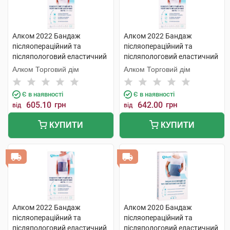
Алком 2022 Бандаж
Алком 2022 Бандаж
післяопераційний та
післяопераційний та
післяпологовий еластичний
післяпологовий еластичний
Євро розмір 5 1 шт
Євро розмір 5 1 шт
Алком Торговий дім
Алком Торговий дім
Є в наявності
Є в наявності
605.10
грн
642.00
грн
від
від
КУПИТИ
КУПИТИ
Алком 2022 Бандаж
Алком 2020 Бандаж
післяопераційний та
післяопераційний та
післяпологовий еластичний
післяпологовий еластичний