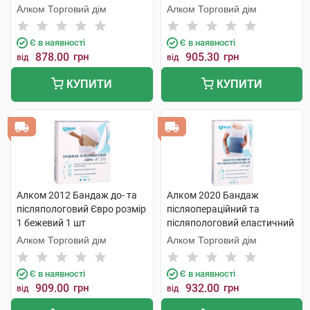
розмір 3 1 шт
Алком Торговий дім
Алком Торговий дім
Є в наявності
Є в наявності
878.00
грн
905.30
грн
від
від
КУПИТИ
КУПИТИ
Алком 2012 Бандаж до- та
Алком 2020 Бандаж
післяпологовий Євро розмір
післяопераційний та
1 бежевий 1 шт
післяпологовий еластичний
розмір 4 1 шт
Алком Торговий дім
Алком Торговий дім
Є в наявності
Є в наявності
909.00
грн
932.00
грн
від
від