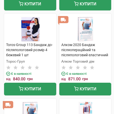
КУПИТИ
КУПИТИ
Toros-Group 113 Бандаж до-
Алком 2020 Бандаж
післяпологовий розмір 4
післяопераційний та
бежевий 1 шт
післяпологовий еластичний
розмір 8 1 шт
Торос-Груп
Алком Торговий дім
Є в наявності
Є в наявності
840.00
грн
871.00
грн
від
від
КУПИТИ
КУПИТИ