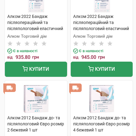
Алком 2022 Бандаж
Алком 2022 Бандаж
післяопераційний та
післяопераційний та
післяпологовий еластичний
післяпологовий еластичний
Євро розмір 3 1 шт
Євро розмір 4 1 шт
Алком Торговий дім
Алком Торговий дім
Є в наявності
Є в наявності
935.80
грн
945.00
грн
від
від
КУПИТИ
КУПИТИ
Алком 2012 Бандаж до- та
Алком 2012 Бандаж до- та
післяпологовий Євро розмір
післяпологовий Євро розмір
2 бежевий 1 шт
4 бежевий 1 шт