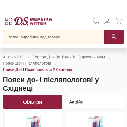
Аптека D.S.
Товари Для Вагітних Та Годуючих Мам
Пояси До- І Післяпологові
Пояси До- І Післяпологові У Східнеці
Пояси до- і післяпологові у
Східнеці
Фільтри