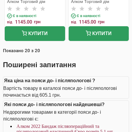
Алком Торговий дім
Алком Торговий дім
Є в наявності
Є в наявності
1145.00
грн
1145.00
грн
від
від
КУПИТИ
КУПИТИ
Показано
20
з
20
Поширені запитання
Яка ціна на пояси до- і післяпологові ?
Вартість товару в каталозі пояси до- і післяпологові
починається від 605.1 грн.
Які пояси до- і післяпологові найдешевші?
Недорогими товарами в категорії пояси до- і
післяпологові є:
Алком 2022 Бандаж післяопераційний та
післяпологовий еластичний Євро розмір 5 1 шт