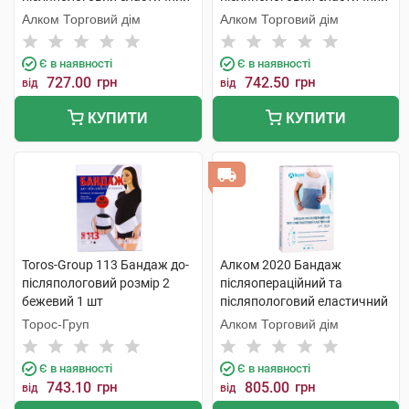
Євро розмір 2 1 шт
розмір 1 1 шт
Алком Торговий дім
Алком Торговий дім
Є в наявності
Є в наявності
727.00
грн
742.50
грн
від
від
КУПИТИ
КУПИТИ
Toros-Group 113 Бандаж до-
Алком 2020 Бандаж
післяпологовий розмір 2
післяопераційний та
бежевий 1 шт
післяпологовий еластичний
розмір 7 1 шт
Торос-Груп
Алком Торговий дім
Є в наявності
Є в наявності
743.10
грн
805.00
грн
від
від