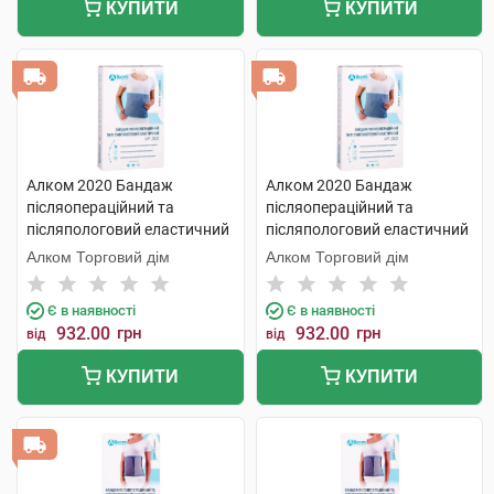
КУПИТИ
КУПИТИ
Алком 2020 Бандаж
Алком 2020 Бандаж
післяопераційний та
післяопераційний та
післяпологовий еластичний
післяпологовий еластичний
розмір 2 1 шт
розмір 6 1 шт
Алком Торговий дім
Алком Торговий дім
Є в наявності
Є в наявності
932.00
грн
932.00
грн
від
від
КУПИТИ
КУПИТИ