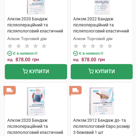
Алком 2020 Бандаж
Алком 2022 Бандаж
післяопераційний та
післяопераційний та
післяпологовий еластичний
післяпологовий еластичний
розмір 5 1 шт
Євро розмір 7 1 шт
Алком Торговий дім
Алком Торговий дім
Є в наявності
Є в наявності
878.00
грн
878.00
грн
від
від
КУПИТИ
КУПИТИ
Алком 2020 Бандаж
Алком 2012 Бандаж до- та
післяопераційний та
післяпологовий Євро розмір
післяпологовий еластичний
3 бежевий 1 шт