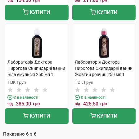
154.50
грн
211.00
грн
від
від
КУПИТИ
КУПИТИ
Лабораторія Доктора
Лабораторія Доктора
Пирогова Скипидарні ванни
Пирогова Скипидарні ванни
Біла емульсія 250 мл 1
Жовтий розчин 250 мл 1
флакон
флакон
ТВК Груп
ТВК Груп
Є в наявності
Є в наявності
385.00
грн
425.50
грн
від
від
КУПИТИ
КУПИТИ
Показано
6
з
6