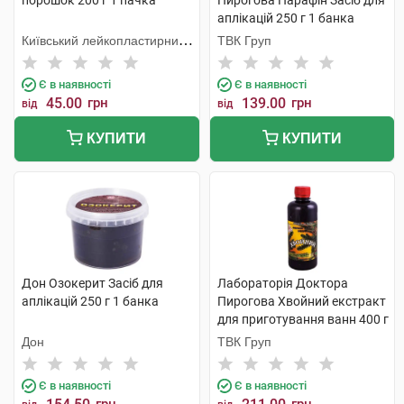
порошок 200 г 1 пачка
Пирогова Парафін Засіб для
аплікацій 250 г 1 банка
Київський лейкопластирний
ТВК Груп
завод Сарепта
Є в наявності
Є в наявності
45.00
грн
139.00
грн
від
від
КУПИТИ
КУПИТИ
Дон Озокерит Засіб для
Лабораторія Доктора
аплікацій 250 г 1 банка
Пирогова Хвойний екстракт
для приготування ванн 400 г
1 флакон
Дон
ТВК Груп
Є в наявності
Є в наявності