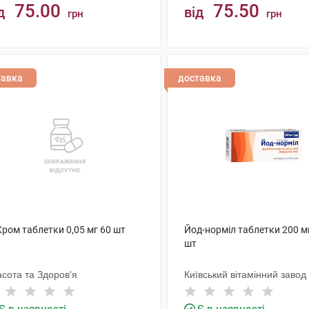
75.00
75.50
д
від
грн
грн
КУПИТИ
КУПИТИ
тавка
доставка
Хром таблетки 0,05 мг 60 шт
Йод-норміл таблетки 200 м
шт
сота та Здоров'я
Київський вітамінний завод