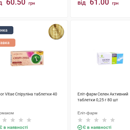
60.50
61.00
д
від
грн
грн
КУПИТИ
КУПИТИ
инка
тавка
or Vitae Спіруліна таблетки 40
Еліт-фарм Селен Активний
таблетки 0,25 г 80 шт
рмаком
Еліт-фарм
Є в наявності
Є в наявності