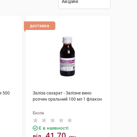
доставка
и 500
Заліза сахарат - Залізне вино
розчин оральний 100 мл 1 флакон
Біолік
Є в наявності
41.70
від