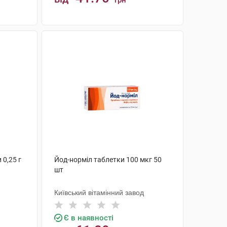
грн
КУПИТИ
 0,25 г
Йод-норміл таблетки 100 мкг 50
шт
Київський вітамінний завод
Є в наявності