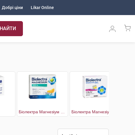
Добрі ціни
Likar Online
НАЙТИ
Біолектра Магнезіум зі смаком апельсину
Біолектра Магнезіум зі смаком лимону