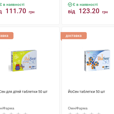
Є в наявності
Є в наявності
111.70
123.20
д
від
грн
грн
КУПИТИ
КУПИТИ
тавка
доставка
ен для дітей таблетки 50 шт
ЙоСен таблетки 50 шт
ніФарма
ОмніФарма