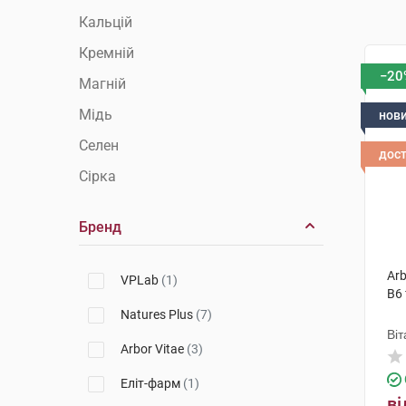
Кальцій
Кремній
−20
Магній
Мідь
нов
Селен
дос
Сірка
Хром
Бренд
Цинк
Arb
VPLab
(1)
В6
Natures Plus
(7)
Віт
Arbor Vitae
(3)
Еліт-фарм
(1)
ві