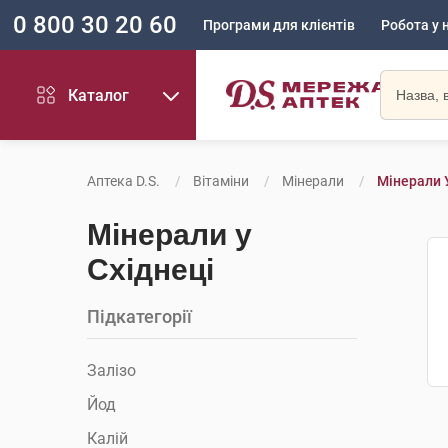
0 800 30 20 60
Програми для клієнтів
Робота у 
Каталог
Аптека D.S.
Вітаміни
Мінерали
Мінерали 
Мінерали у
Східнеці
Підкатегорії
Залізо
Йод
Калій