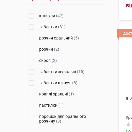
Борщагівський ХФЗ
(1)
ві
Фармак
(2)
капсули
(47)
Аскер Контракт Мануфекчерінг
таблетки
(81)
АС
(9)
дос
розчин оральний
(5)
ОмніФарма
(3)
розчин
(2)
Берлін-Хемі
(2)
сироп
(2)
Вітаміни
(3)
таблетки жувальні
(15)
Натур Продукт Фарма
(3)
таблетки шипучі
(8)
ПЕЗ Продакшнс Юроп Кфт
(2)
краплі оральні
(1)
Дарниця ФФ
(2)
IF 
пастилки
(1)
Квайссер Фарма
(8)
порошок для орального
Кра
Source Naturals Inc
(5)
розчину
(3)
Контракт Фармакал
пастилки жувальні
(1)