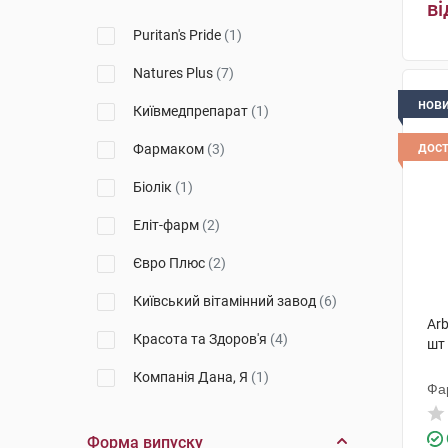
ві
Puritan's Pride
(1)
Natures Plus
(7)
нов
Київмедпрепарат
(1)
дос
Фармаком
(3)
Біолік
(1)
Еліт-фарм
(2)
Євро Плюс
(2)
Київський вітамінний завод
(6)
Arb
Красота та Здоров'я
(4)
шт
Компанія Дана, Я
(1)
Фа
Монфарм
(1)
Форма випуску