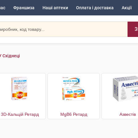
нас
Франшиза
Наші аптеки
Оплата і доставка
Акції
З
У Східнеці
3D-Кальцій Ретард
MgB6 Ретард
Азвестів