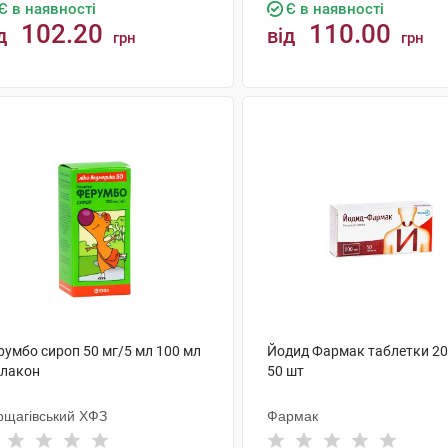
Є в наявності
Є в наявності
102.20
110.00
д
від
грн
грн
КУПИТИ
КУПИТИ
румбо сироп 50 мг/5 мл 100 мл
Йодид Фармак таблетки 20
флакон
50 шт
рщагівський ХФЗ
Фармак