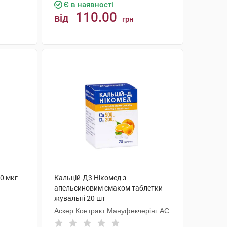
Є в наявності
110.00
від
грн
КУПИТИ
0 мкг
Кальцій-Д3 Нікомед з
апельсиновим смаком таблетки
жувальні 20 шт
Аскер Контракт Мануфекчерінг АС