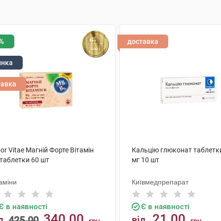
%
доставка
инка
тавка
or Vitae Магній Форте Вітамін
Кальцію глюконат таблетк
 таблетки 60 шт
мг 10 шт
аміни
Київмедпрепарат
Є в наявності
Є в наявності
340.00
21.00
д
425.00
від