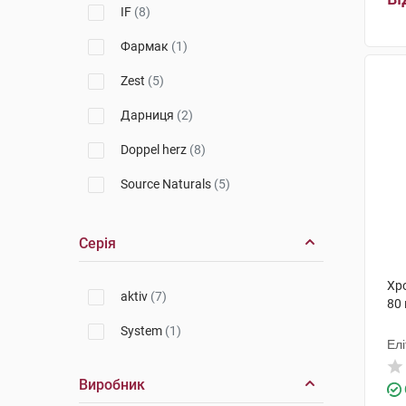
IF
(8)
Фармак
(1)
Zest
(5)
Дарниця
(2)
Doppel herz
(8)
Source Naturals
(5)
Solaray
(6)
Серія
Solgar
(10)
Хр
NOW
(3)
aktiv
(7)
80
Juvamine
(3)
System
(1)
Ел
Life Extension
(2)
Виробник
Healix
(2)