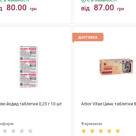
Є в наявності
Є в наявності
80.00
87.00
д
від
грн
грн
КУПИТИ
КУПИТИ
доставка
ію йодид таблетки 0,25 г 10 шт
Arbor Vitae Цинк таблетки 
нфарм
Фармаком